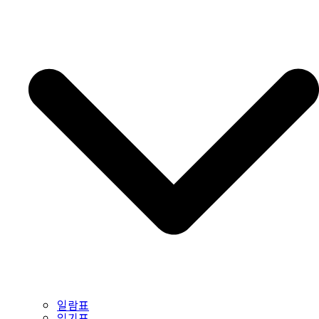
일람표
읽기표