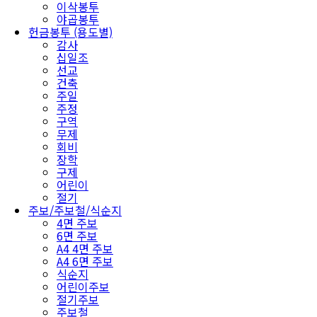
이삭봉투
야곱봉투
헌금봉투 (용도별)
감사
십일조
선교
건축
주일
주정
구역
무제
회비
장학
구제
어린이
절기
주보/주보철/식순지
4면 주보
6면 주보
A4 4면 주보
A4 6면 주보
식순지
어린이주보
절기주보
주보철