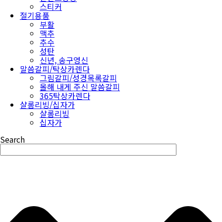
스티커
절기용품
부활
맥추
추수
성탄
신년, 송구영신
말씀갈피/탁상카렌다
그림갈피/성경목록갈피
올해 내게 주신 말씀갈피
365탁상카렌다
샬롬리빙/십자가
샬롬리빙
십자가
Search