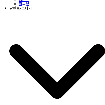
글씨본
달란트/스티커