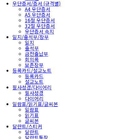
우단증서/증서 (규격별)
A4 우단증서
A5 우단증서
16절 우단증서
32절 우단증서
우단증서 속지
일지/출석부/장부
일지
출석부
금전출납부
회의록
보존장부
등록카드/설교노트
등록카드
설교노트
필사성경/다이어리
필사성경
다이어리
일람표/읽기표/글씨본
일람표
읽기표
글씨본
달란트/스티커
달란트
달란트통장