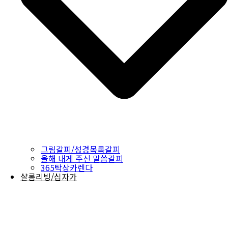
그림갈피/성경목록갈피
올해 내게 주신 말씀갈피
365탁상카렌다
샬롬리빙/십자가