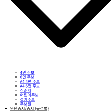
4면 주보
6면 주보
A4 4면 주보
A4 6면 주보
식순지
어린이주보
절기주보
주보철
우단증서/증서 (규격별)