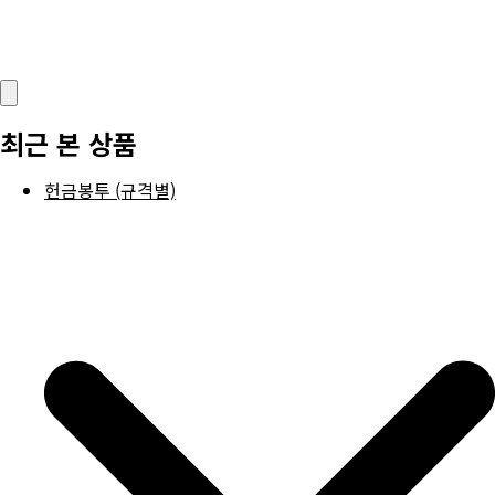
최근 본 상품
헌금봉투 (규격별)