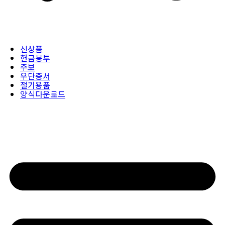
신상품
헌금봉투
주보
우단증서
절기용품
양식다운로드