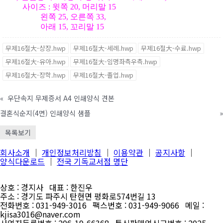
사이즈 : 윗쪽 20, 머리말 15
왼쪽 25, 오른쪽 33,
아래 15, 꼬리말 15
무제16절大-상장.hwp
무제16절大-세례.hwp
무제16절大-수료.hwp
무제16절大-유아.hwp
무제16절大-임명좌측우측.hwp
무제16절大-장학.hwp
무제16절大-졸업.hwp
«
우단속지 무제증서 A4 인쇄양식 견본
결혼식순지(4면) 인쇄양식 샘플
»
목록보기
회사소개
│
개인정보처리방침
│
이용약관
│
공지사항
│
양식다운로드
│
전국 기독교서점 명단
상호 : 경지사 대표 : 한진우
주소 : 경기도 파주시 탄현면 평화로574번길 13
전화번호 : 031-949-3016 팩스번호 : 031-949-9066 메일 :
kjisa3016@naver.com