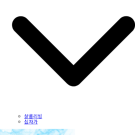
샬롬리빙
십자가