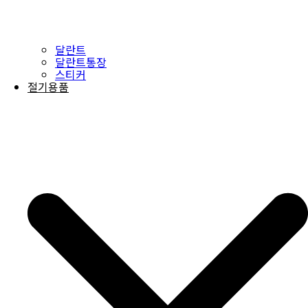
달란트
달란트통장
스티커
절기용품