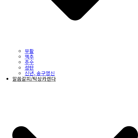
부활
맥추
추수
성탄
신년, 송구영신
말씀갈피/탁상카렌다