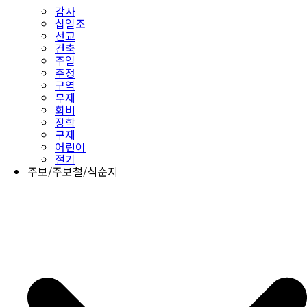
감사
십일조
선교
건축
주일
주정
구역
무제
회비
장학
구제
어린이
절기
주보/주보철/식순지