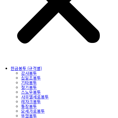
헌금봉투 (규격별)
감사봉투
십일조봉투
기타봉투
절기봉투
스노우봉투
사무엘세로봉투
레자크봉투
통장봉투
모세가로봉투
뚜껑봉투