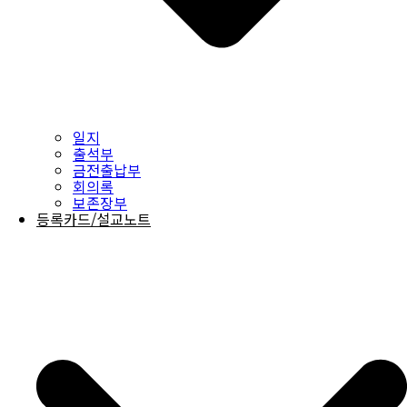
일지
출석부
금전출납부
회의록
보존장부
등록카드/설교노트