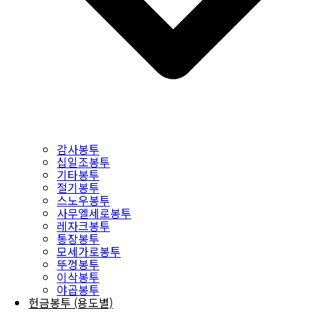
감사봉투
십일조봉투
기타봉투
절기봉투
스노우봉투
사무엘세로봉투
레자크봉투
통장봉투
모세가로봉투
뚜껑봉투
이삭봉투
야곱봉투
헌금봉투 (용도별)