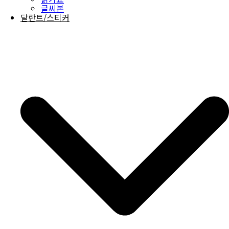
글씨본
달란트/스티커