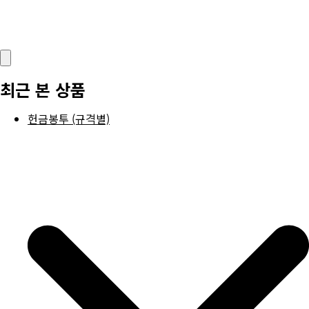
최근 본 상품
헌금봉투 (규격별)