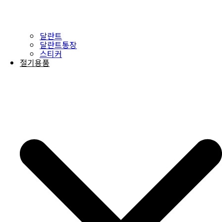
달란트
달란트통장
스티커
절기용품