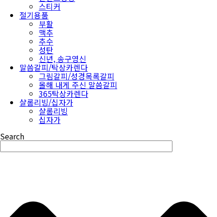
스티커
절기용품
부활
맥추
추수
성탄
신년, 송구영신
말씀갈피/탁상카렌다
그림갈피/성경목록갈피
올해 내게 주신 말씀갈피
365탁상카렌다
샬롬리빙/십자가
샬롬리빙
십자가
Search