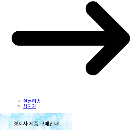
샬롬리빙
십자가