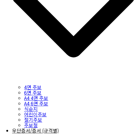
4면 주보
6면 주보
A4 4면 주보
A4 6면 주보
식순지
어린이주보
절기주보
주보철
우단증서/증서 (규격별)