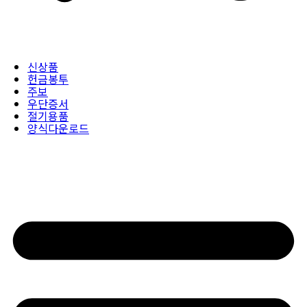
신상품
헌금봉투
주보
우단증서
절기용품
양식다운로드