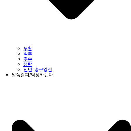
부활
맥추
추수
성탄
신년, 송구영신
말씀갈피/탁상카렌다