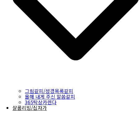
그림갈피/성경목록갈피
올해 내게 주신 말씀갈피
365탁상카렌다
샬롬리빙/십자가