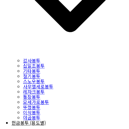
감사봉투
십일조봉투
기타봉투
절기봉투
스노우봉투
사무엘세로봉투
레자크봉투
통장봉투
모세가로봉투
뚜껑봉투
이삭봉투
야곱봉투
헌금봉투 (용도별)