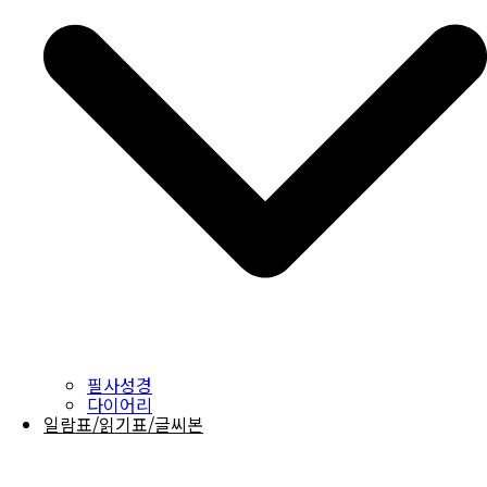
필사성경
다이어리
일람표/읽기표/글씨본