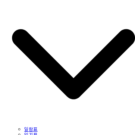
일람표
읽기표