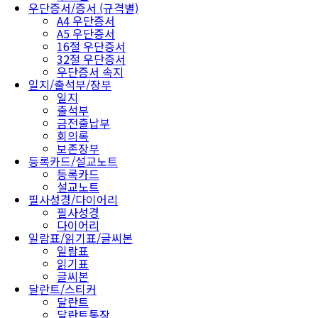
우단증서/증서 (규격별)
A4 우단증서
A5 우단증서
16절 우단증서
32절 우단증서
우단증서 속지
일지/출석부/장부
일지
출석부
금전출납부
회의록
보존장부
등록카드/설교노트
등록카드
설교노트
필사성경/다이어리
필사성경
다이어리
일람표/읽기표/글씨본
일람표
읽기표
글씨본
달란트/스티커
달란트
달란트통장