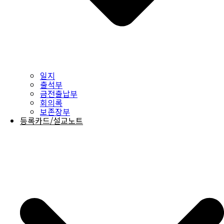
일지
출석부
금전출납부
회의록
보존장부
등록카드/설교노트