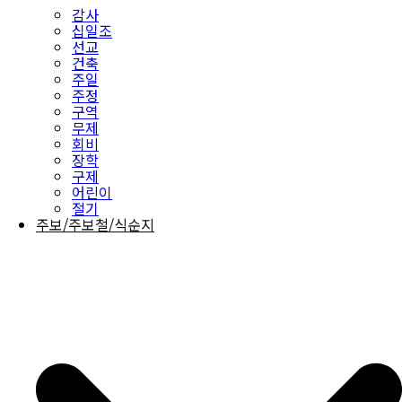
감사
십일조
선교
건축
주일
주정
구역
무제
회비
장학
구제
어린이
절기
주보/주보철/식순지