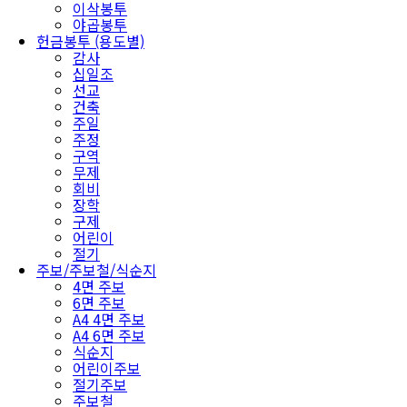
이삭봉투
야곱봉투
헌금봉투 (용도별)
감사
십일조
선교
건축
주일
주정
구역
무제
회비
장학
구제
어린이
절기
주보/주보철/식순지
4면 주보
6면 주보
A4 4면 주보
A4 6면 주보
식순지
어린이주보
절기주보
주보철