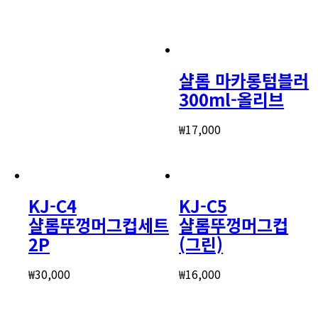
샬롬 마카롱텀블러
300ml-올리브
₩
17,000
KJ-C4
KJ-C5
샬롬뚜껑머그컵세트
샬롬뚜껑머그컵
2P
(그린)
₩
30,000
₩
16,000