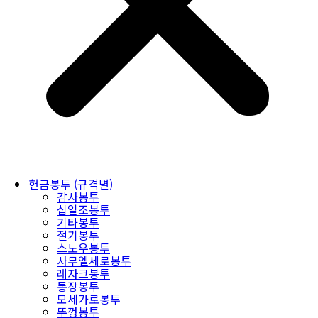
헌금봉투 (규격별)
감사봉투
십일조봉투
기타봉투
절기봉투
스노우봉투
사무엘세로봉투
레자크봉투
통장봉투
모세가로봉투
뚜껑봉투