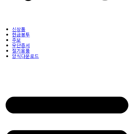
신상품
헌금봉투
주보
우단증서
절기용품
양식다운로드