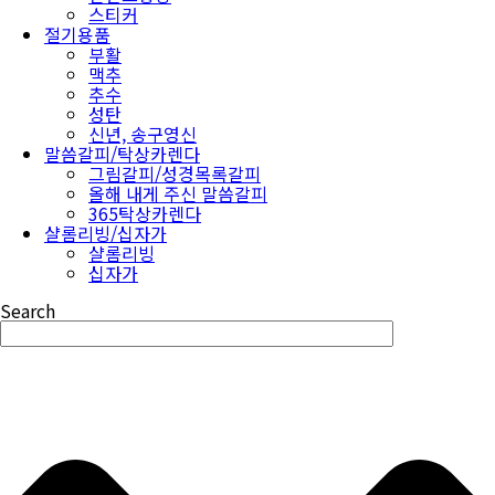
스티커
절기용품
부활
맥추
추수
성탄
신년, 송구영신
말씀갈피/탁상카렌다
그림갈피/성경목록갈피
올해 내게 주신 말씀갈피
365탁상카렌다
샬롬리빙/십자가
샬롬리빙
십자가
Search