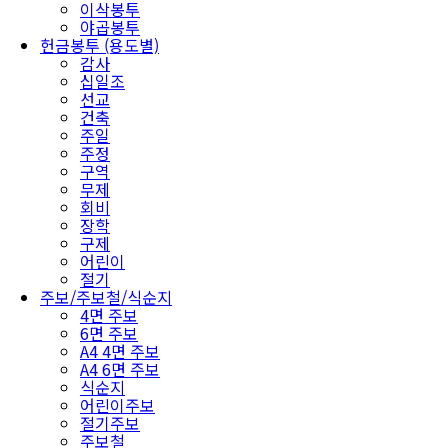
이삭봉투
야곱봉투
헌금봉투 (용도별)
감사
십일조
선교
건축
주일
주정
구역
무제
회비
장학
구제
어린이
절기
주보/주보철/식순지
4면 주보
6면 주보
A4 4면 주보
A4 6면 주보
식순지
어린이주보
절기주보
주보철