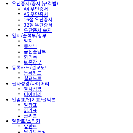
우단증서/증서 (규격별)
A4 우단증서
A5 우단증서
16절 우단증서
32절 우단증서
우단증서 속지
일지/출석부/장부
일지
출석부
금전출납부
회의록
보존장부
등록카드/설교노트
등록카드
설교노트
필사성경/다이어리
필사성경
다이어리
일람표/읽기표/글씨본
일람표
읽기표
글씨본
달란트/스티커
달란트
달란트통장