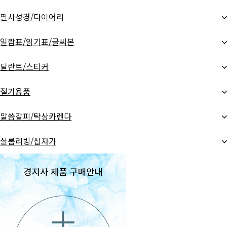
필사성경/다이어리
일람표/읽기표/글씨본
달란트/스티커
절기용품
말씀갈피/탁상카렌다
샬롬리빙/십자가