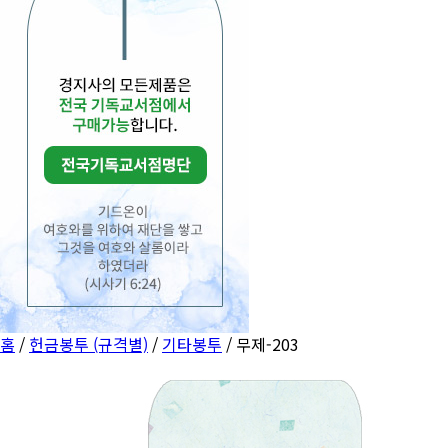
홈
/
헌금봉투 (규격별)
/
기타봉투
/ 무제-203