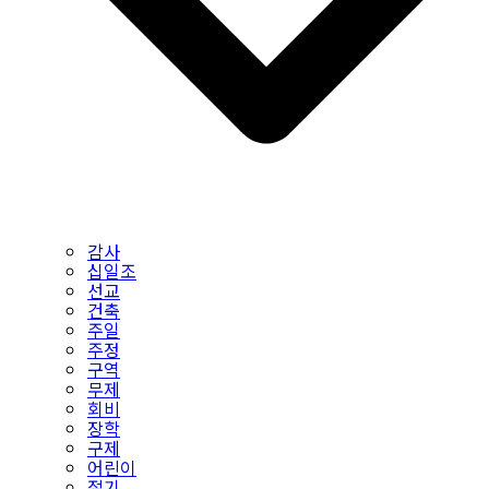
감사
십일조
선교
건축
주일
주정
구역
무제
회비
장학
구제
어린이
절기