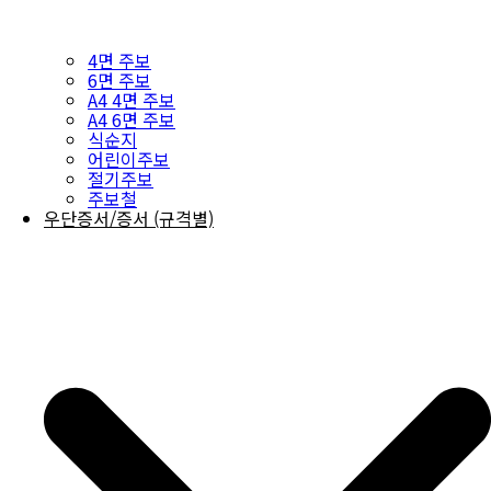
4면 주보
6면 주보
A4 4면 주보
A4 6면 주보
식순지
어린이주보
절기주보
주보철
우단증서/증서 (규격별)