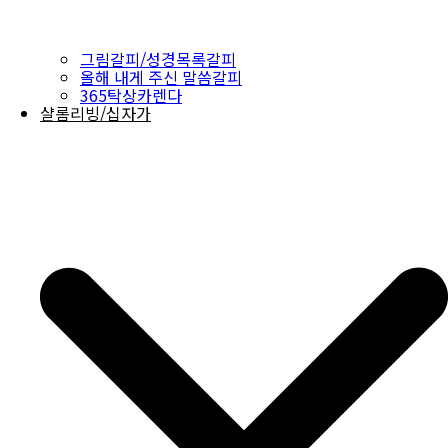
그림갈피/성경목록갈피
올해 내게 주신 말씀갈피
365탁상카렌다
샬롬리빙/십자가