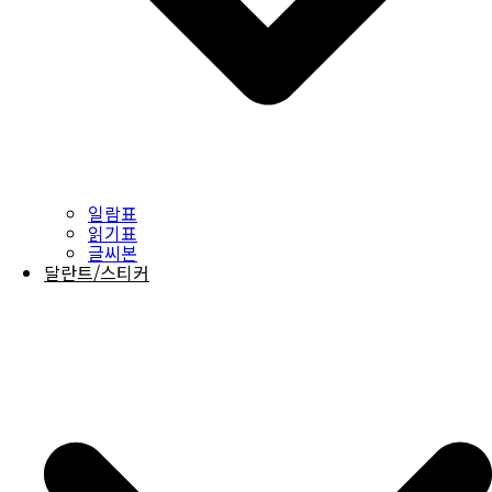
일람표
읽기표
글씨본
달란트/스티커