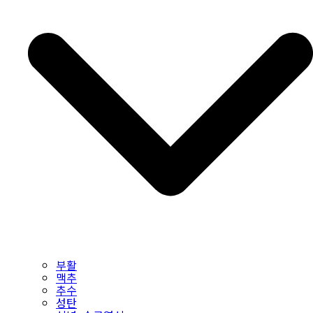
부활
맥추
추수
성탄