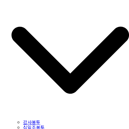
감사봉투
십일조봉투