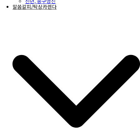
신년, 송구영신
말씀갈피/탁상카렌다