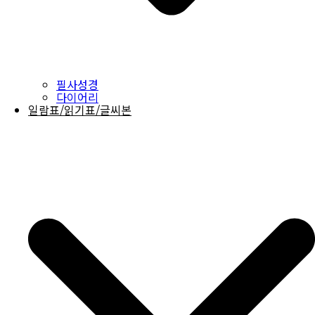
필사성경
다이어리
일람표/읽기표/글씨본