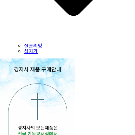
샬롬리빙
십자가