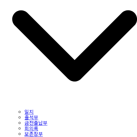
일지
출석부
금전출납부
회의록
보존장부