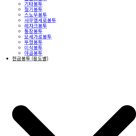
기타봉투
절기봉투
스노우봉투
사무엘세로봉투
레자크봉투
통장봉투
모세가로봉투
뚜껑봉투
이삭봉투
야곱봉투
헌금봉투 (용도별)