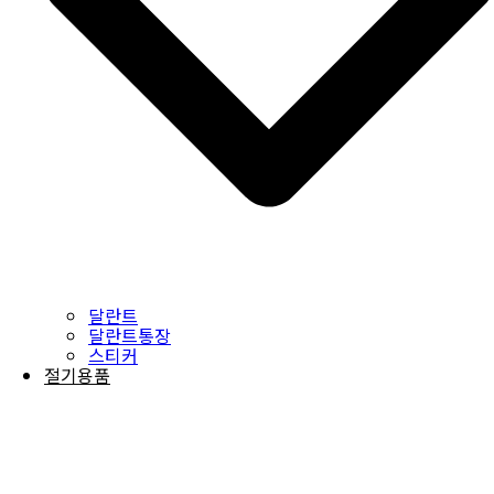
달란트
달란트통장
스티커
절기용품