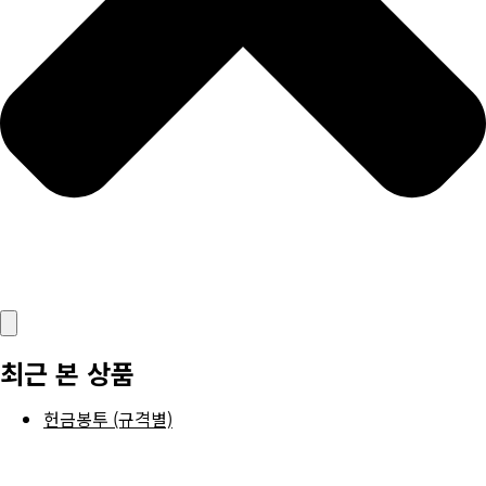
최근 본 상품
헌금봉투 (규격별)