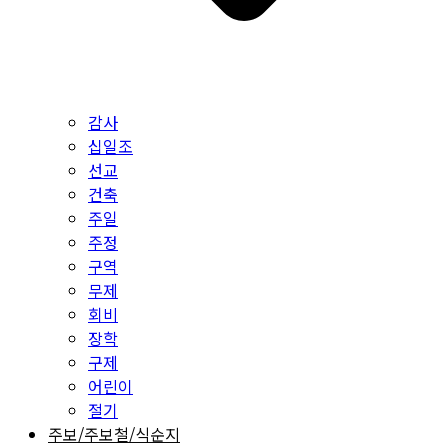
감사
십일조
선교
건축
주일
주정
구역
무제
회비
장학
구제
어린이
절기
주보/주보철/식순지