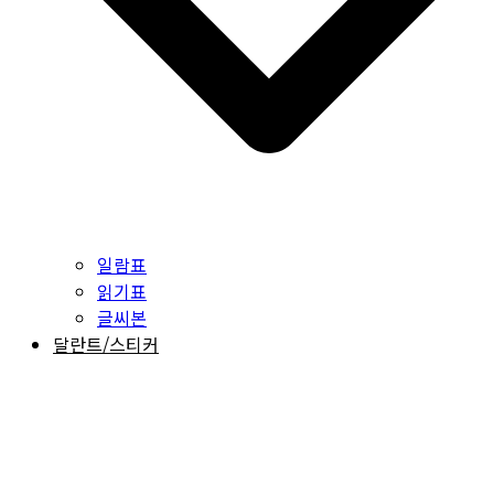
일람표
읽기표
글씨본
달란트/스티커