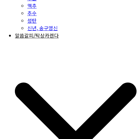
맥추
추수
성탄
신년, 송구영신
말씀갈피/탁상카렌다