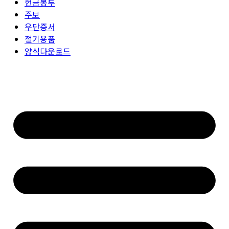
헌금봉투
주보
우단증서
절기용품
양식다운로드