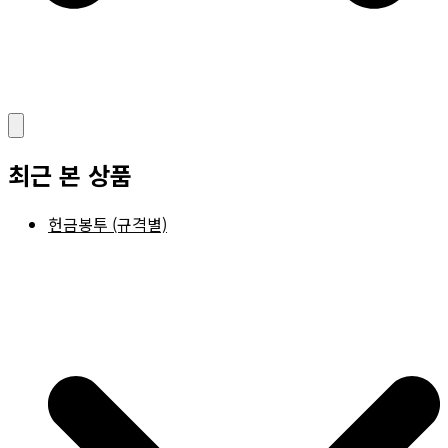
최근 본 상품
헌금봉투 (규격별)