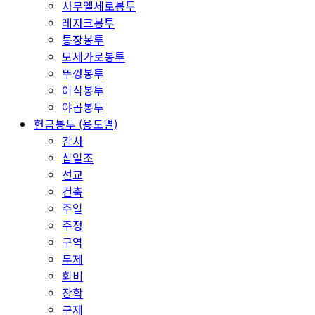
사무엘세로봉투
레자크봉투
통장봉투
모세가로봉투
뚜껑봉투
이삭봉투
야곱봉투
헌금봉투 (용도별)
감사
십일조
선교
건축
주일
주정
구역
무제
회비
장학
구제