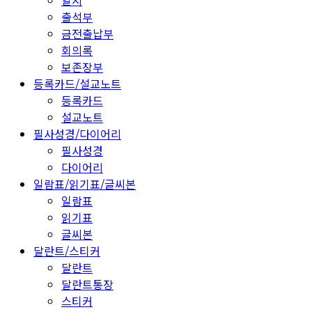
일지
출석부
금전출납부
회의록
보존장부
등록카드/설교노트
등록카드
설교노트
필사성경/다이어리
필사성경
다이어리
일람표/읽기표/글씨본
일람표
읽기표
글씨본
달란트/스티커
달란트
달란트통장
스티커