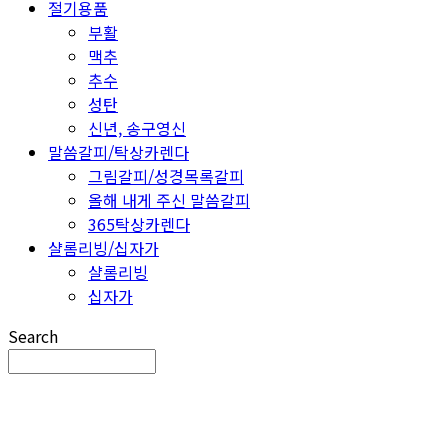
절기용품
부활
맥추
추수
성탄
신년, 송구영신
말씀갈피/탁상카렌다
그림갈피/성경목록갈피
올해 내게 주신 말씀갈피
365탁상카렌다
샬롬리빙/십자가
샬롬리빙
십자가
Search