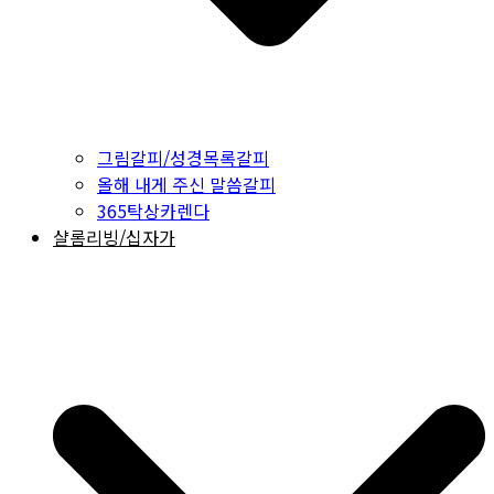
그림갈피/성경목록갈피
올해 내게 주신 말씀갈피
365탁상카렌다
샬롬리빙/십자가