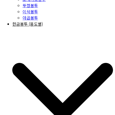
뚜껑봉투
이삭봉투
야곱봉투
헌금봉투 (용도별)