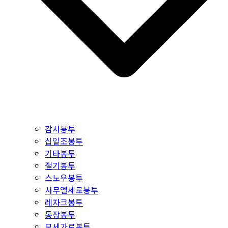
감사봉투
십일조봉투
기타봉투
절기봉투
스노우봉투
사무엘세로봉투
레자크봉투
통장봉투
모세가로봉투