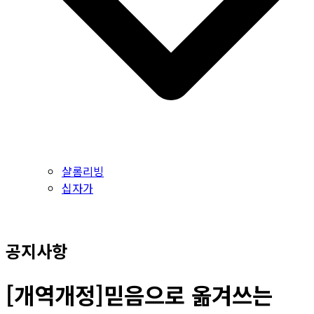
샬롬리빙
십자가
공지사항
[개역개정]믿음으로 옮겨쓰는