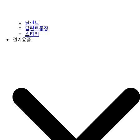
달란트
달란트통장
스티커
절기용품