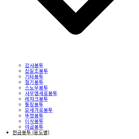
감사봉투
십일조봉투
기타봉투
절기봉투
스노우봉투
사무엘세로봉투
레자크봉투
통장봉투
모세가로봉투
뚜껑봉투
이삭봉투
야곱봉투
헌금봉투 (용도별)