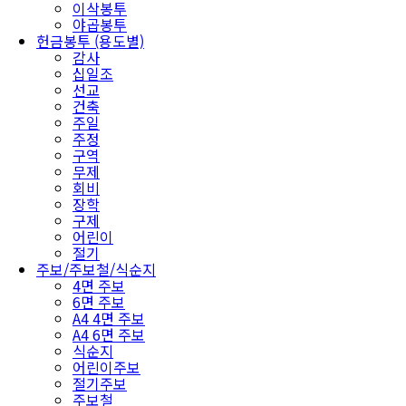
이삭봉투
야곱봉투
헌금봉투 (용도별)
감사
십일조
선교
건축
주일
주정
구역
무제
회비
장학
구제
어린이
절기
주보/주보철/식순지
4면 주보
6면 주보
A4 4면 주보
A4 6면 주보
식순지
어린이주보
절기주보
주보철