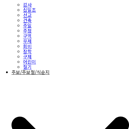
감사
십일조
선교
건축
주일
주정
구역
무제
회비
장학
구제
어린이
절기
주보/주보철/식순지