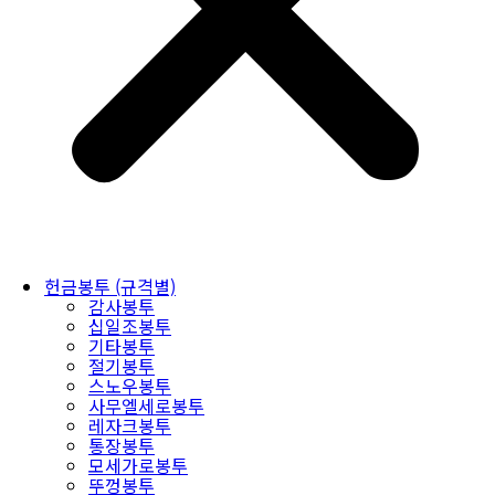
헌금봉투 (규격별)
감사봉투
십일조봉투
기타봉투
절기봉투
스노우봉투
사무엘세로봉투
레자크봉투
통장봉투
모세가로봉투
뚜껑봉투