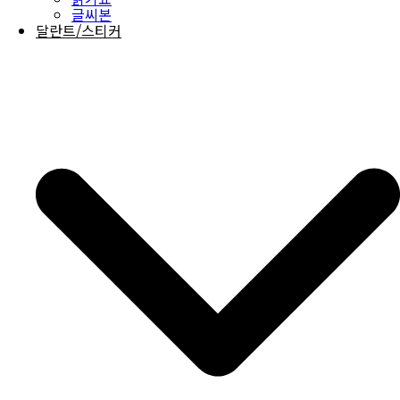
글씨본
달란트/스티커