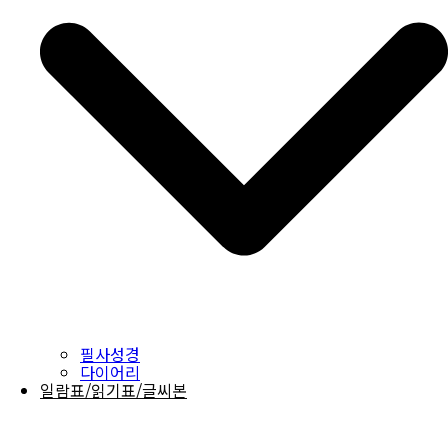
필사성경
다이어리
일람표/읽기표/글씨본