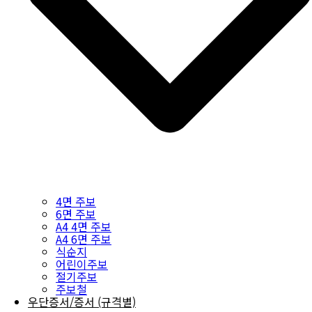
4면 주보
6면 주보
A4 4면 주보
A4 6면 주보
식순지
어린이주보
절기주보
주보철
우단증서/증서 (규격별)