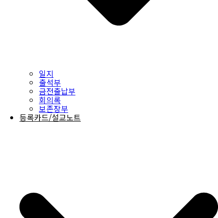
일지
출석부
금전출납부
회의록
보존장부
등록카드/설교노트