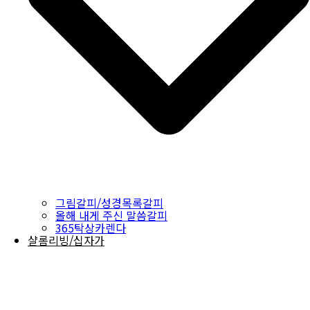
그림갈피/성경목록갈피
올해 내게 주신 말씀갈피
365탁상카렌다
샬롬리빙/십자가