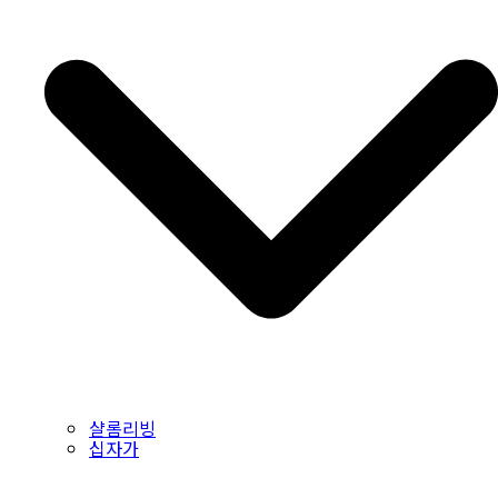
샬롬리빙
십자가