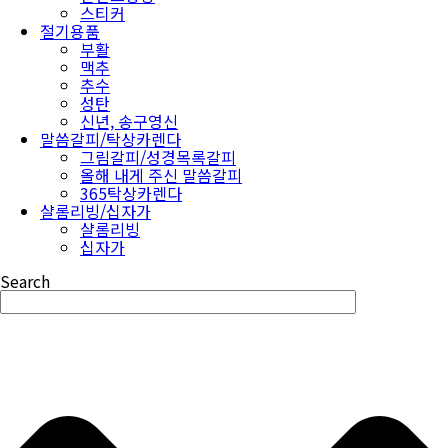
스티커
절기용품
부활
맥추
추수
성탄
신년, 송구영신
말씀갈피/탁상카렌다
그림갈피/성경목록갈피
올해 내게 주신 말씀갈피
365탁상카렌다
샬롬리빙/십자가
샬롬리빙
십자가
Search