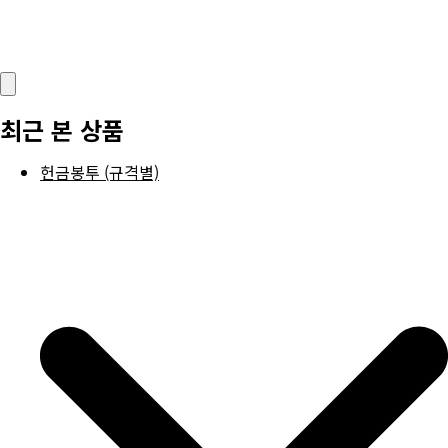
최근 본 상품
헌금봉투 (규격별)