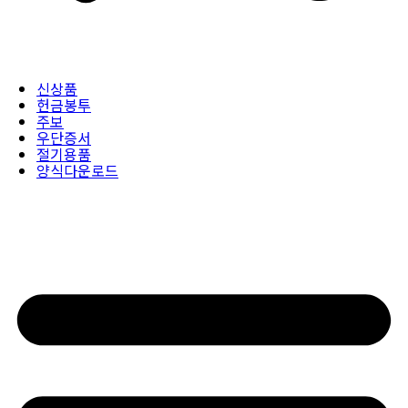
신상품
헌금봉투
주보
우단증서
절기용품
양식다운로드