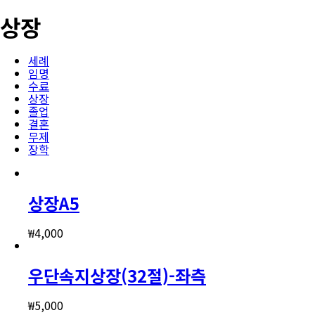
상장
세례
임명
수료
상장
졸업
결혼
무제
장학
상장A5
₩
4,000
우단속지상장(32절)-좌측
₩
5,000