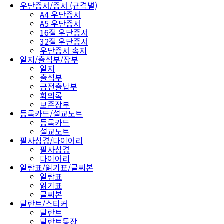
우단증서/증서 (규격별)
A4 우단증서
A5 우단증서
16절 우단증서
32절 우단증서
우단증서 속지
일지/출석부/장부
일지
출석부
금전출납부
회의록
보존장부
등록카드/설교노트
등록카드
설교노트
필사성경/다이어리
필사성경
다이어리
일람표/읽기표/글씨본
일람표
읽기표
글씨본
달란트/스티커
달란트
달란트통장