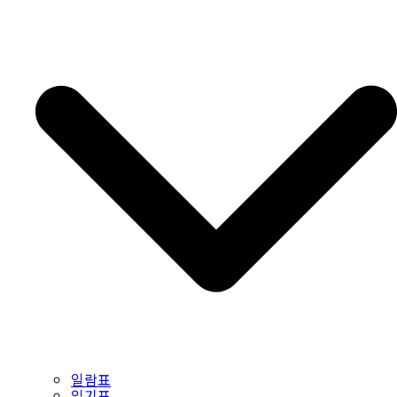
일람표
읽기표