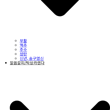
부활
맥추
추수
성탄
신년, 송구영신
말씀갈피/탁상카렌다