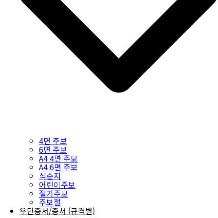
4면 주보
6면 주보
A4 4면 주보
A4 6면 주보
식순지
어린이주보
절기주보
주보철
우단증서/증서 (규격별)