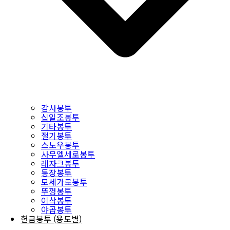
감사봉투
십일조봉투
기타봉투
절기봉투
스노우봉투
사무엘세로봉투
레자크봉투
통장봉투
모세가로봉투
뚜껑봉투
이삭봉투
야곱봉투
헌금봉투 (용도별)