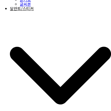
글씨본
달란트/스티커