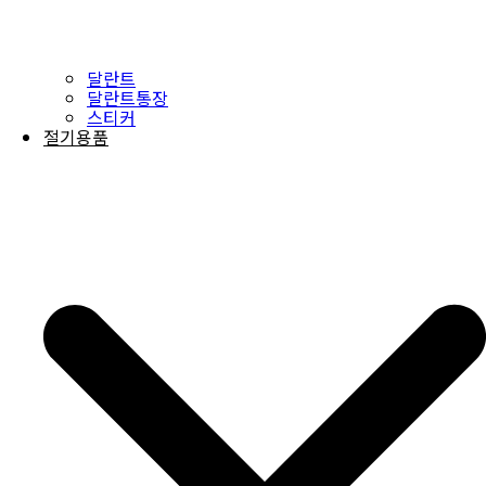
달란트
달란트통장
스티커
절기용품