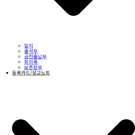
일지
출석부
금전출납부
회의록
보존장부
등록카드/설교노트