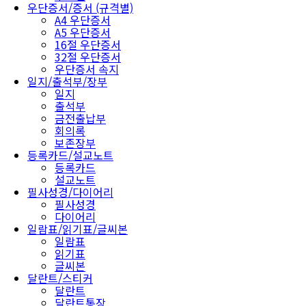
우단증서/증서 (규격별)
A4 우단증서
A5 우단증서
16절 우단증서
32절 우단증서
우단증서 속지
일지/출석부/장부
일지
출석부
금전출납부
회의록
보존장부
등록카드/설교노트
등록카드
설교노트
필사성경/다이어리
필사성경
다이어리
일람표/읽기표/글씨본
일람표
읽기표
글씨본
달란트/스티커
달란트
달란트통장