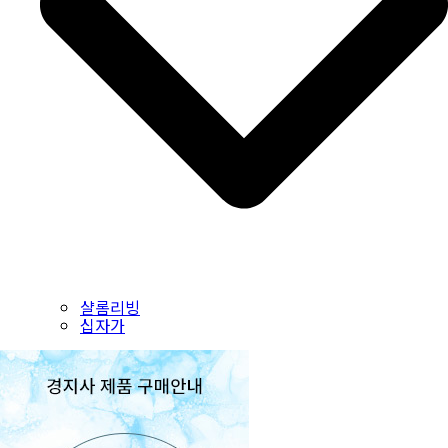
샬롬리빙
십자가