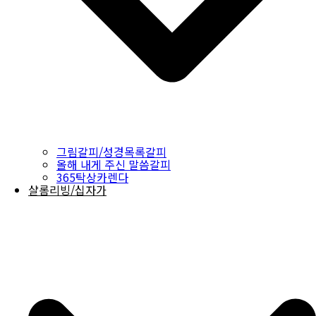
그림갈피/성경목록갈피
올해 내게 주신 말씀갈피
365탁상카렌다
샬롬리빙/십자가