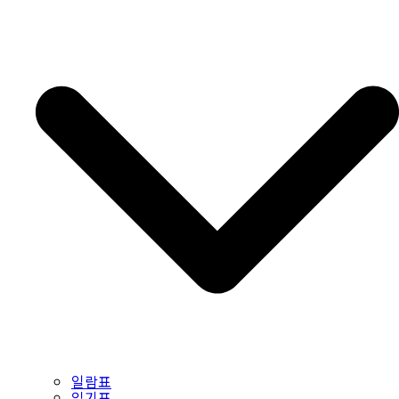
일람표
읽기표