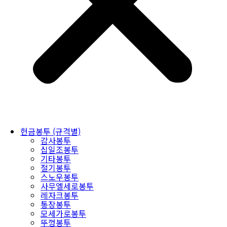
헌금봉투 (규격별)
감사봉투
십일조봉투
기타봉투
절기봉투
스노우봉투
사무엘세로봉투
레자크봉투
통장봉투
모세가로봉투
뚜껑봉투