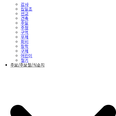
감사
십일조
선교
건축
주일
주정
구역
무제
회비
장학
구제
어린이
절기
주보/주보철/식순지