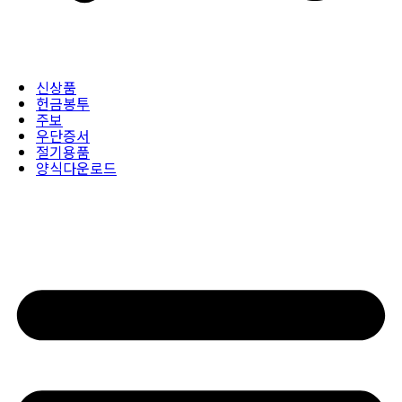
신상품
헌금봉투
주보
우단증서
절기용품
양식다운로드