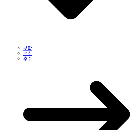
부활
맥추
추수