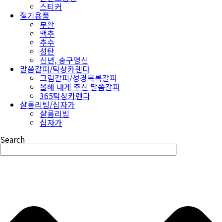
스티커
절기용품
부활
맥추
추수
성탄
신년, 송구영신
말씀갈피/탁상카렌다
그림갈피/성경목록갈피
올해 내게 주신 말씀갈피
365탁상카렌다
샬롬리빙/십자가
샬롬리빙
십자가
Search