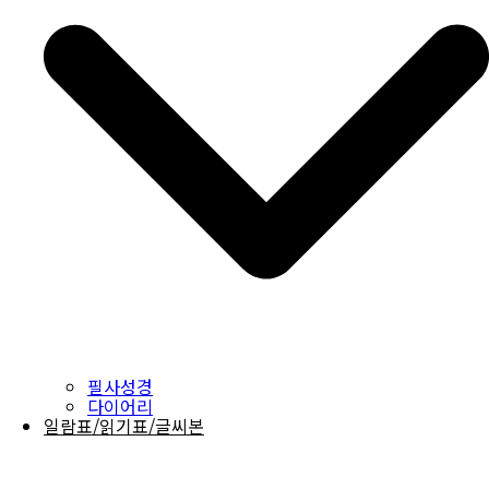
필사성경
다이어리
일람표/읽기표/글씨본