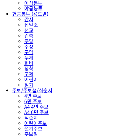
이삭봉투
야곱봉투
헌금봉투 (용도별)
감사
십일조
선교
건축
주일
주정
구역
무제
회비
장학
구제
어린이
절기
주보/주보철/식순지
4면 주보
6면 주보
A4 4면 주보
A4 6면 주보
식순지
어린이주보
절기주보
주보철