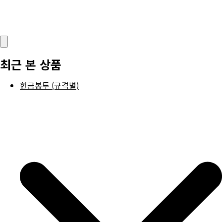
최근 본 상품
헌금봉투 (규격별)