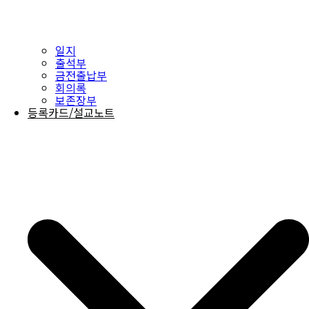
일지
출석부
금전출납부
회의록
보존장부
등록카드/설교노트