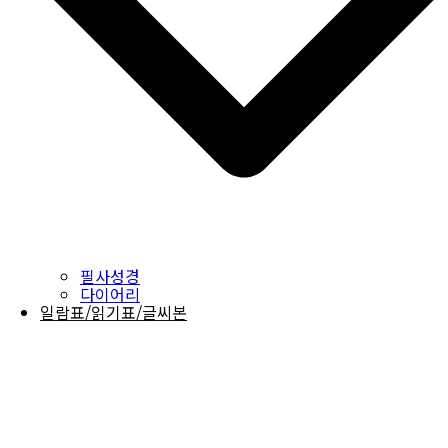
필사성경
다이어리
일람표/읽기표/글씨본