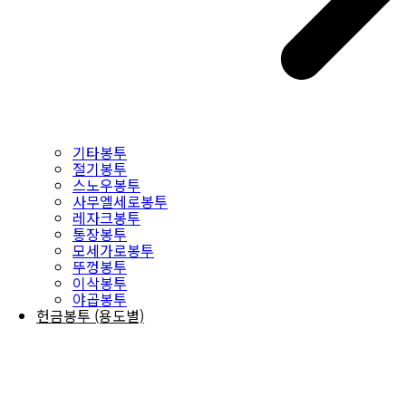
기타봉투
절기봉투
스노우봉투
사무엘세로봉투
레자크봉투
통장봉투
모세가로봉투
뚜껑봉투
이삭봉투
야곱봉투
헌금봉투 (용도별)