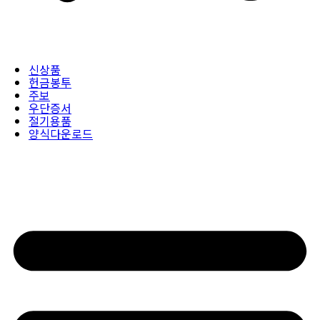
신상품
헌금봉투
주보
우단증서
절기용품
양식다운로드