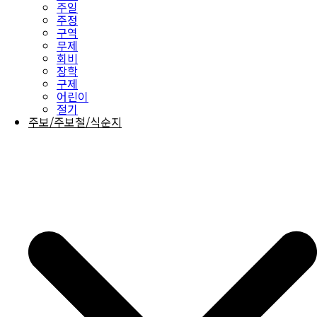
주일
주정
구역
무제
회비
장학
구제
어린이
절기
주보/주보철/식순지