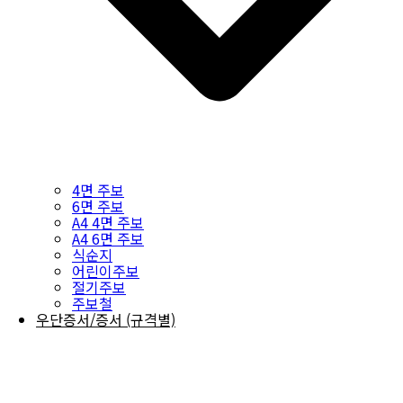
4면 주보
6면 주보
A4 4면 주보
A4 6면 주보
식순지
어린이주보
절기주보
주보철
우단증서/증서 (규격별)