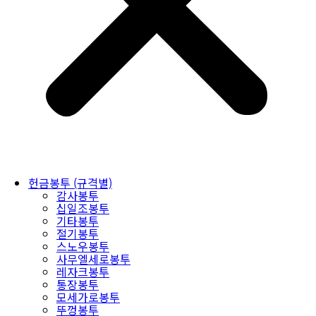
헌금봉투 (규격별)
감사봉투
십일조봉투
기타봉투
절기봉투
스노우봉투
사무엘세로봉투
레자크봉투
통장봉투
모세가로봉투
뚜껑봉투