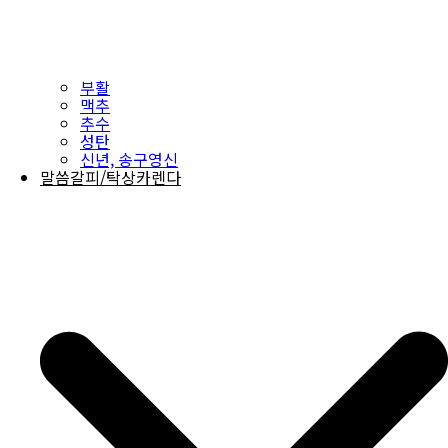
부활
맥추
추수
성탄
신년, 송구영신
말씀갈피/탁상카렌다