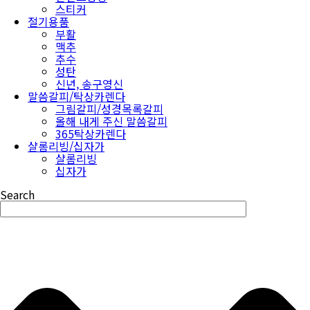
스티커
절기용품
부활
맥추
추수
성탄
신년, 송구영신
말씀갈피/탁상카렌다
그림갈피/성경목록갈피
올해 내게 주신 말씀갈피
365탁상카렌다
샬롬리빙/십자가
샬롬리빙
십자가
Search