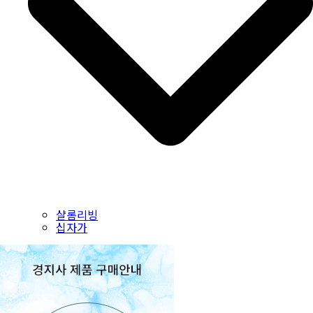
샬롬리빙
십자가