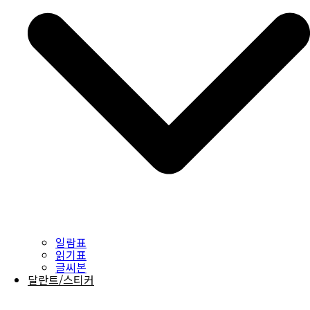
일람표
읽기표
글씨본
달란트/스티커