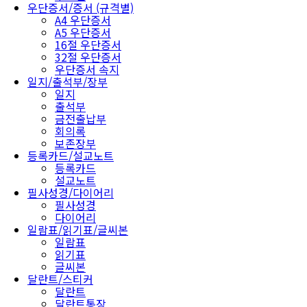
우단증서/증서 (규격별)
A4 우단증서
A5 우단증서
16절 우단증서
32절 우단증서
우단증서 속지
일지/출석부/장부
일지
출석부
금전출납부
회의록
보존장부
등록카드/설교노트
등록카드
설교노트
필사성경/다이어리
필사성경
다이어리
일람표/읽기표/글씨본
일람표
읽기표
글씨본
달란트/스티커
달란트
달란트통장