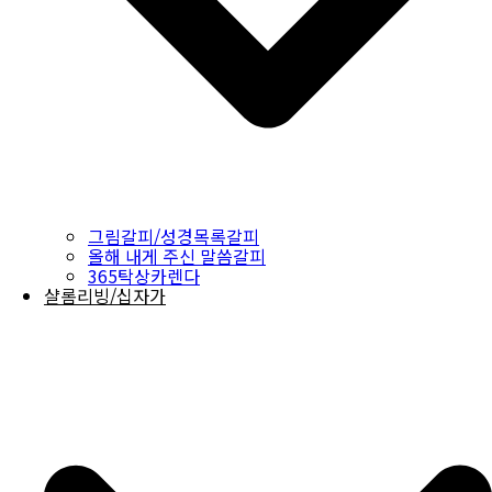
그림갈피/성경목록갈피
올해 내게 주신 말씀갈피
365탁상카렌다
샬롬리빙/십자가