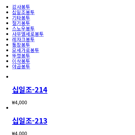
감사봉투
십일조봉투
기타봉투
절기봉투
스노우봉투
사무엘세로봉투
레자크봉투
통장봉투
모세가로봉투
뚜껑봉투
이삭봉투
야곱봉투
십일조-214
₩
4,000
십일조-213
₩
4,000