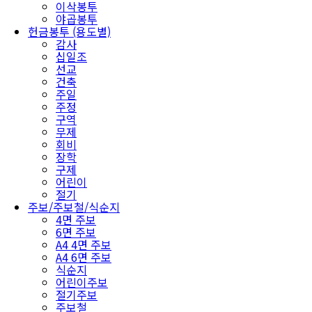
이삭봉투
야곱봉투
헌금봉투 (용도별)
감사
십일조
선교
건축
주일
주정
구역
무제
회비
장학
구제
어린이
절기
주보/주보철/식순지
4면 주보
6면 주보
A4 4면 주보
A4 6면 주보
식순지
어린이주보
절기주보
주보철