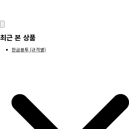
최근 본 상품
헌금봉투 (규격별)