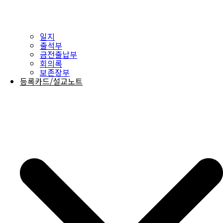
일지
출석부
금전출납부
회의록
보존장부
등록카드/설교노트