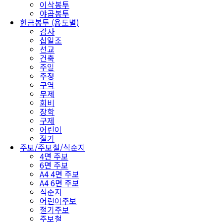
이삭봉투
야곱봉투
헌금봉투 (용도별)
감사
십일조
선교
건축
주일
주정
구역
무제
회비
장학
구제
어린이
절기
주보/주보철/식순지
4면 주보
6면 주보
A4 4면 주보
A4 6면 주보
식순지
어린이주보
절기주보
주보철