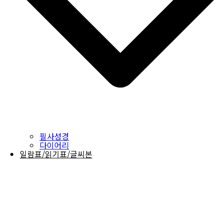
필사성경
다이어리
일람표/읽기표/글씨본