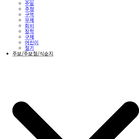
주일
주정
구역
무제
회비
장학
구제
어린이
절기
주보/주보철/식순지