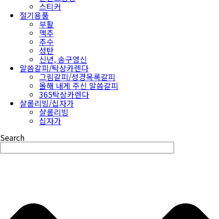
스티커
절기용품
부활
맥추
추수
성탄
신년, 송구영신
말씀갈피/탁상카렌다
그림갈피/성경목록갈피
올해 내게 주신 말씀갈피
365탁상카렌다
샬롬리빙/십자가
샬롬리빙
십자가
Search