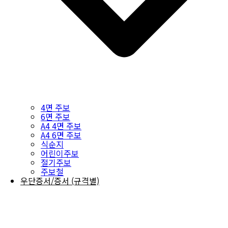
4면 주보
6면 주보
A4 4면 주보
A4 6면 주보
식순지
어린이주보
절기주보
주보철
우단증서/증서 (규격별)