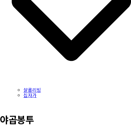
샬롬리빙
십자가
야곱봉투