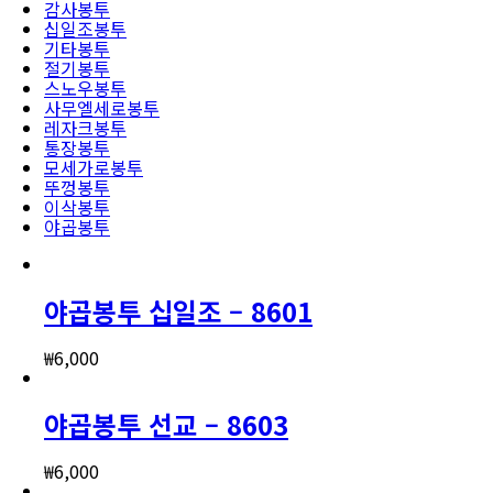
감사봉투
십일조봉투
기타봉투
절기봉투
스노우봉투
사무엘세로봉투
레자크봉투
통장봉투
모세가로봉투
뚜껑봉투
이삭봉투
야곱봉투
야곱봉투 십일조 – 8601
₩
6,000
야곱봉투 선교 – 8603
₩
6,000