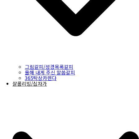
그림갈피/성경목록갈피
올해 내게 주신 말씀갈피
365탁상카렌다
샬롬리빙/십자가