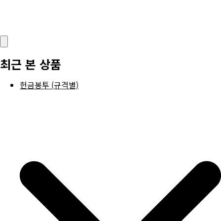
최근 본 상품
헌금봉투 (규격별)