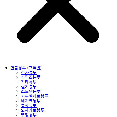
헌금봉투 (규격별)
감사봉투
십일조봉투
기타봉투
절기봉투
스노우봉투
사무엘세로봉투
레자크봉투
통장봉투
모세가로봉투
뚜껑봉투