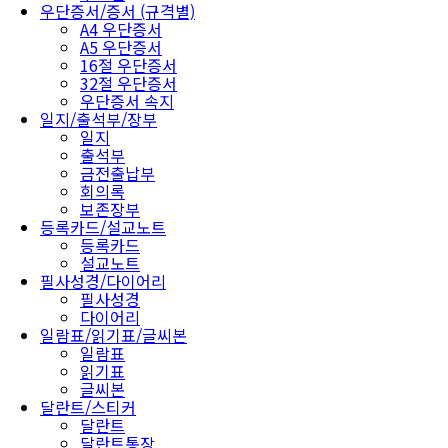
우단증서/증서 (규격별)
A4 우단증서
A5 우단증서
16절 우단증서
32절 우단증서
우단증서 속지
일지/출석부/장부
일지
출석부
금전출납부
회의록
보존장부
등록카드/설교노트
등록카드
설교노트
필사성경/다이어리
필사성경
다이어리
일람표/읽기표/글씨본
일람표
읽기표
글씨본
달란트/스티커
달란트
달란트통장