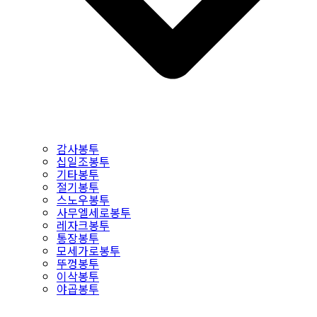
감사봉투
십일조봉투
기타봉투
절기봉투
스노우봉투
사무엘세로봉투
레자크봉투
통장봉투
모세가로봉투
뚜껑봉투
이삭봉투
야곱봉투