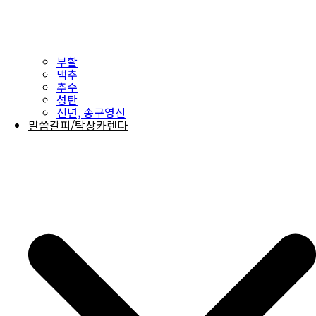
부활
맥추
추수
성탄
신년, 송구영신
말씀갈피/탁상카렌다