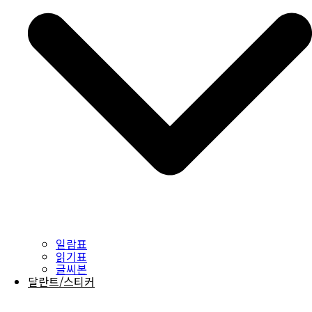
일람표
읽기표
글씨본
달란트/스티커