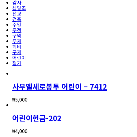
감사
십일조
선교
건축
주일
주정
구역
무제
회비
구제
어린이
절기
사무엘세로봉투 어린이 – 7412
₩
5,000
어린이헌금-202
₩
4,000