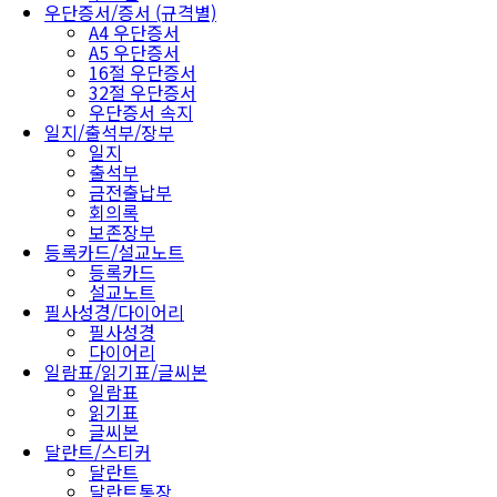
우단증서/증서 (규격별)
A4 우단증서
A5 우단증서
16절 우단증서
32절 우단증서
우단증서 속지
일지/출석부/장부
일지
출석부
금전출납부
회의록
보존장부
등록카드/설교노트
등록카드
설교노트
필사성경/다이어리
필사성경
다이어리
일람표/읽기표/글씨본
일람표
읽기표
글씨본
달란트/스티커
달란트
달란트통장