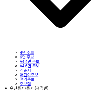
4면 주보
6면 주보
A4 4면 주보
A4 6면 주보
식순지
어린이주보
절기주보
주보철
우단증서/증서 (규격별)