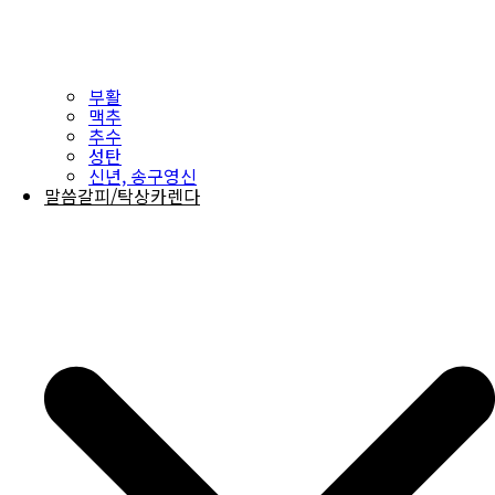
부활
맥추
추수
성탄
신년, 송구영신
말씀갈피/탁상카렌다