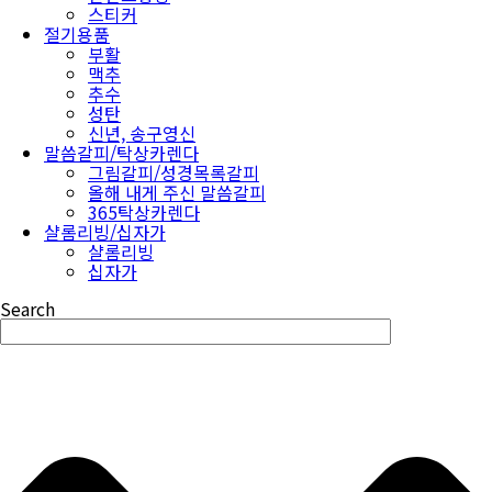
스티커
절기용품
부활
맥추
추수
성탄
신년, 송구영신
말씀갈피/탁상카렌다
그림갈피/성경목록갈피
올해 내게 주신 말씀갈피
365탁상카렌다
샬롬리빙/십자가
샬롬리빙
십자가
Search