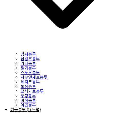
감사봉투
십일조봉투
기타봉투
절기봉투
스노우봉투
사무엘세로봉투
레자크봉투
통장봉투
모세가로봉투
뚜껑봉투
이삭봉투
야곱봉투
헌금봉투 (용도별)