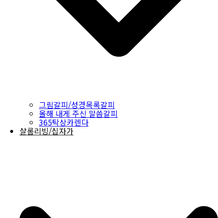
그림갈피/성경목록갈피
올해 내게 주신 말씀갈피
365탁상카렌다
샬롬리빙/십자가