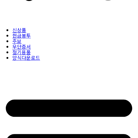
신상품
헌금봉투
주보
우단증서
절기용품
양식다운로드