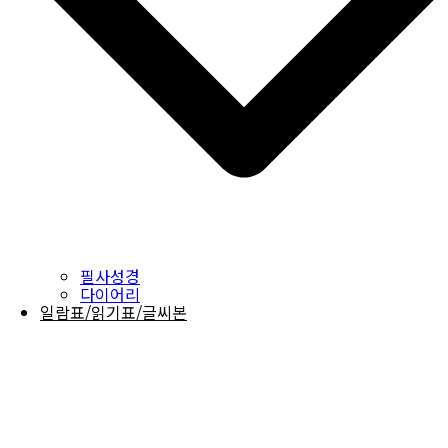
필사성경
다이어리
일람표/읽기표/글씨본