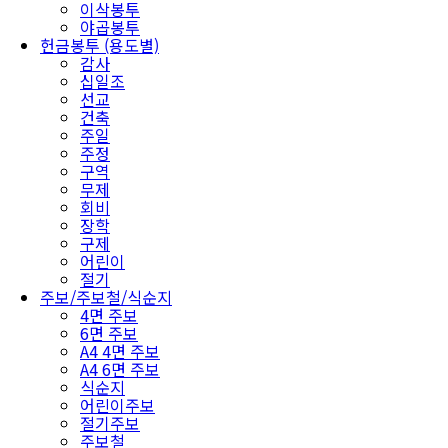
이삭봉투
야곱봉투
헌금봉투 (용도별)
감사
십일조
선교
건축
주일
주정
구역
무제
회비
장학
구제
어린이
절기
주보/주보철/식순지
4면 주보
6면 주보
A4 4면 주보
A4 6면 주보
식순지
어린이주보
절기주보
주보철