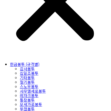
헌금봉투 (규격별)
감사봉투
십일조봉투
기타봉투
절기봉투
스노우봉투
사무엘세로봉투
레자크봉투
통장봉투
모세가로봉투
뚜껑봉투