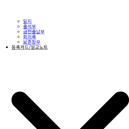
일지
출석부
금전출납부
회의록
보존장부
등록카드/설교노트