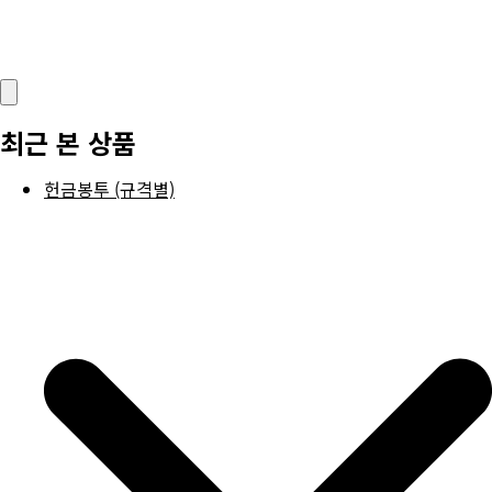
최근 본 상품
헌금봉투 (규격별)