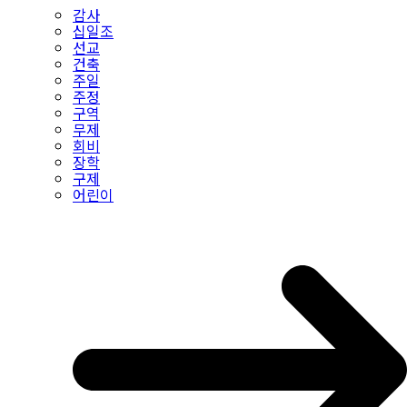
감사
십일조
선교
건축
주일
주정
구역
무제
회비
장학
구제
어린이