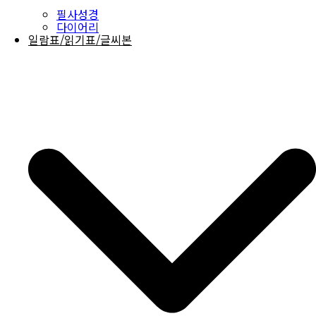
필사성경
다이어리
일람표/읽기표/글씨본