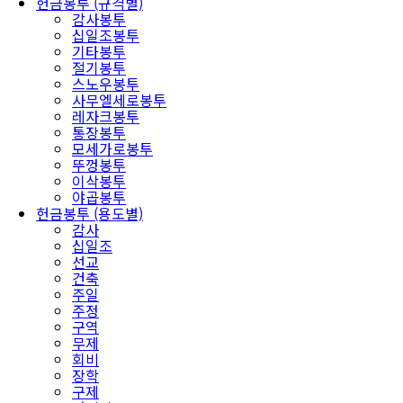
헌금봉투 (규격별)
감사봉투
십일조봉투
기타봉투
절기봉투
스노우봉투
사무엘세로봉투
레자크봉투
통장봉투
모세가로봉투
뚜껑봉투
이삭봉투
야곱봉투
헌금봉투 (용도별)
감사
십일조
선교
건축
주일
주정
구역
무제
회비
장학
구제