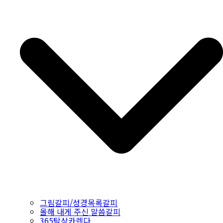
그림갈피/성경목록갈피
올해 내게 주신 말씀갈피
365탁상카렌다