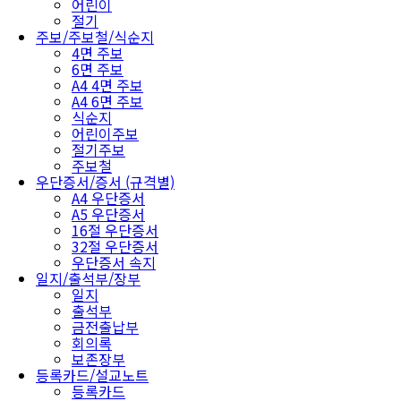
어린이
절기
주보/주보철/식순지
4면 주보
6면 주보
A4 4면 주보
A4 6면 주보
식순지
어린이주보
절기주보
주보철
우단증서/증서 (규격별)
A4 우단증서
A5 우단증서
16절 우단증서
32절 우단증서
우단증서 속지
일지/출석부/장부
일지
출석부
금전출납부
회의록
보존장부
등록카드/설교노트
등록카드