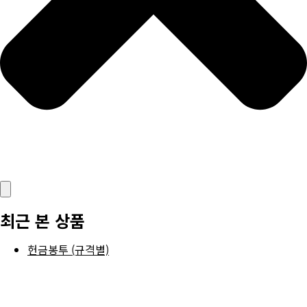
최근 본 상품
헌금봉투 (규격별)