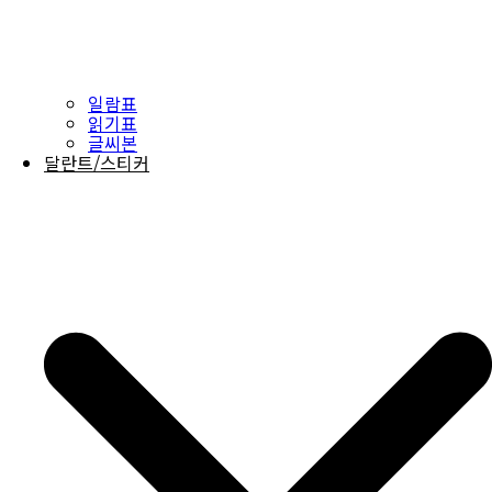
일람표
읽기표
글씨본
달란트/스티커