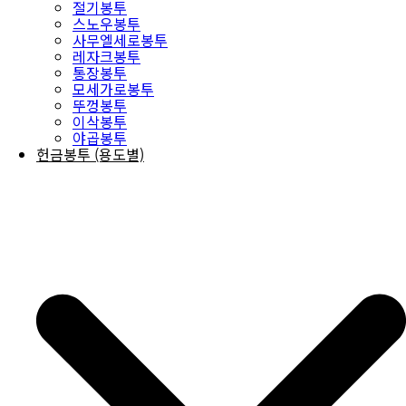
절기봉투
스노우봉투
사무엘세로봉투
레자크봉투
통장봉투
모세가로봉투
뚜껑봉투
이삭봉투
야곱봉투
헌금봉투 (용도별)