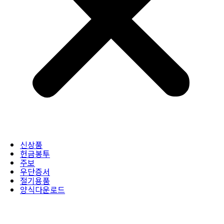
신상품
헌금봉투
주보
우단증서
절기용품
양식다운로드