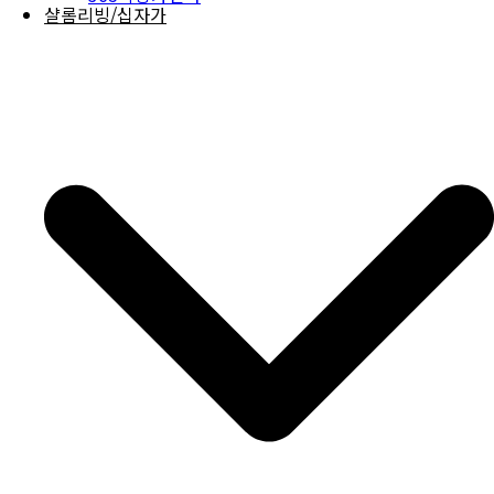
샬롬리빙/십자가