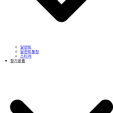
달란트
달란트통장
스티커
절기용품