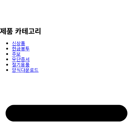
제품 카테고리
신상품
헌금봉투
주보
우단증서
절기용품
양식다운로드