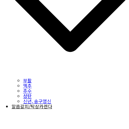
부활
맥추
추수
성탄
신년, 송구영신
말씀갈피/탁상카렌다