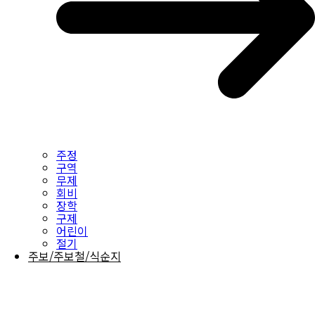
주정
구역
무제
회비
장학
구제
어린이
절기
주보/주보철/식순지