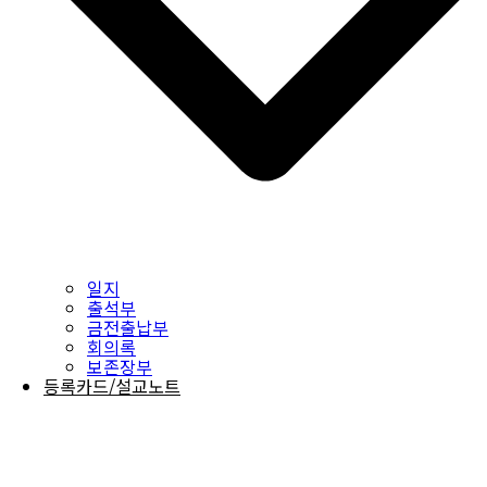
일지
출석부
금전출납부
회의록
보존장부
등록카드/설교노트