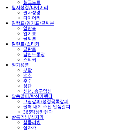
설교노트
필사성경/다이어리
필사성경
다이어리
일람표/읽기표/글씨본
일람표
읽기표
글씨본
달란트/스티커
달란트
달란트통장
스티커
절기용품
부활
맥추
추수
성탄
신년, 송구영신
말씀갈피/탁상카렌다
그림갈피/성경목록갈피
올해 내게 주신 말씀갈피
365탁상카렌다
샬롬리빙/십자가
샬롬리빙
십자가