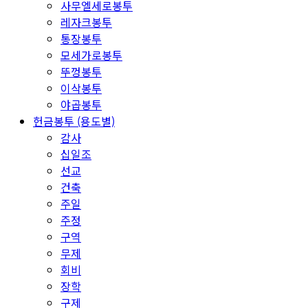
사무엘세로봉투
레자크봉투
통장봉투
모세가로봉투
뚜껑봉투
이삭봉투
야곱봉투
헌금봉투 (용도별)
감사
십일조
선교
건축
주일
주정
구역
무제
회비
장학
구제