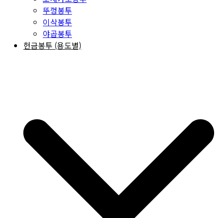
뚜껑봉투
이삭봉투
야곱봉투
헌금봉투 (용도별)