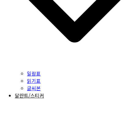
일람표
읽기표
글씨본
달란트/스티커