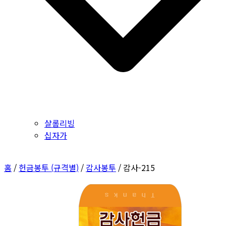
샬롬리빙
십자가
홈
/
헌금봉투 (규격별)
/
감사봉투
/ 감사-215