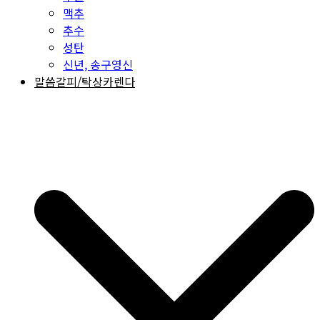
맥추
추수
성탄
신년, 송구영신
말씀갈피/탁상카렌다