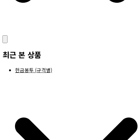
최근 본 상품
헌금봉투 (규격별)