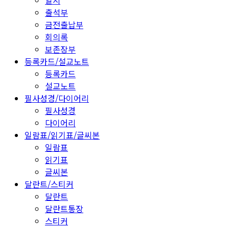
일지
출석부
금전출납부
회의록
보존장부
등록카드/설교노트
등록카드
설교노트
필사성경/다이어리
필사성경
다이어리
일람표/읽기표/글씨본
일람표
읽기표
글씨본
달란트/스티커
달란트
달란트통장
스티커