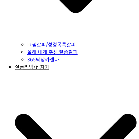
그림갈피/성경목록갈피
올해 내게 주신 말씀갈피
365탁상카렌다
샬롬리빙/십자가