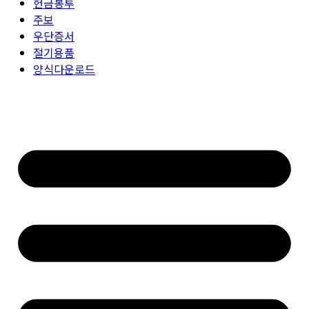
헌금봉투
주보
우단증서
절기용품
양식다운로드