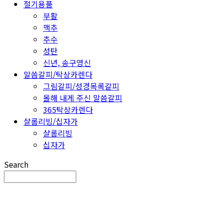
절기용품
부활
맥추
추수
성탄
신년, 송구영신
말씀갈피/탁상카렌다
그림갈피/성경목록갈피
올해 내게 주신 말씀갈피
365탁상카렌다
샬롬리빙/십자가
샬롬리빙
십자가
Search