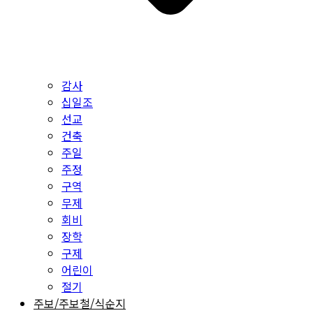
감사
십일조
선교
건축
주일
주정
구역
무제
회비
장학
구제
어린이
절기
주보/주보철/식순지