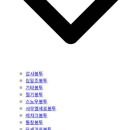
감사봉투
십일조봉투
기타봉투
절기봉투
스노우봉투
사무엘세로봉투
레자크봉투
통장봉투
모세가로봉투