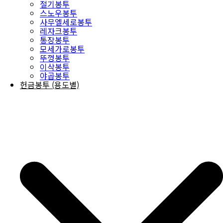
절기봉투
스노우봉투
사무엘세로봉투
레자크봉투
통장봉투
모세가로봉투
뚜껑봉투
이삭봉투
야곱봉투
헌금봉투 (용도별)