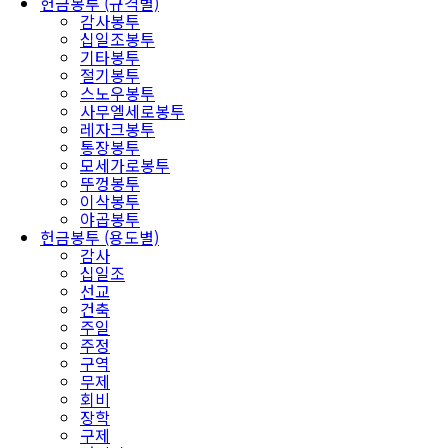
헌금봉투 (규격별)
감사봉투
십일조봉투
기타봉투
절기봉투
스노우봉투
사무엘세로봉투
레자크봉투
통장봉투
모세가로봉투
뚜껑봉투
이삭봉투
야곱봉투
헌금봉투 (용도별)
감사
십일조
선교
건축
주일
주정
구역
무제
회비
장학
구제