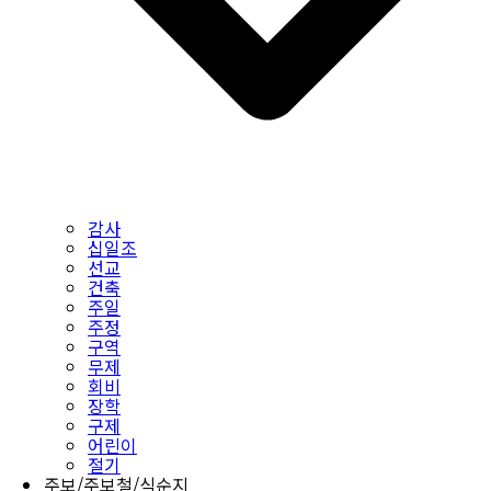
감사
십일조
선교
건축
주일
주정
구역
무제
회비
장학
구제
어린이
절기
주보/주보철/식순지