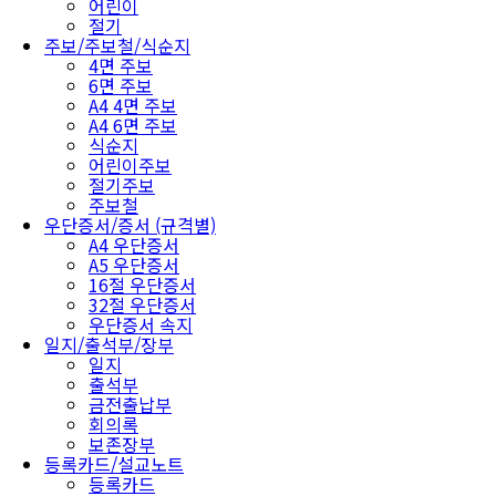
어린이
절기
주보/주보철/식순지
4면 주보
6면 주보
A4 4면 주보
A4 6면 주보
식순지
어린이주보
절기주보
주보철
우단증서/증서 (규격별)
A4 우단증서
A5 우단증서
16절 우단증서
32절 우단증서
우단증서 속지
일지/출석부/장부
일지
출석부
금전출납부
회의록
보존장부
등록카드/설교노트
등록카드