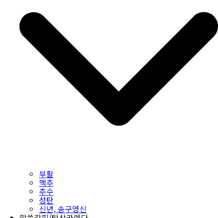
부활
맥추
추수
성탄
신년, 송구영신
말씀갈피/탁상카렌다