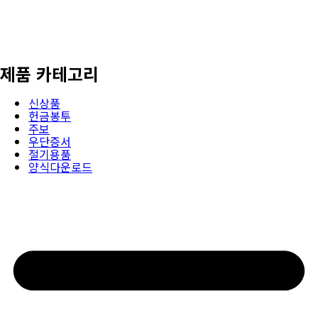
제품 카테고리
신상품
헌금봉투
주보
우단증서
절기용품
양식다운로드