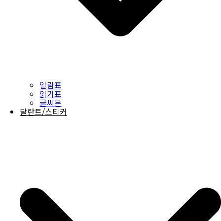
일람표
읽기표
글씨본
달란트/스티커