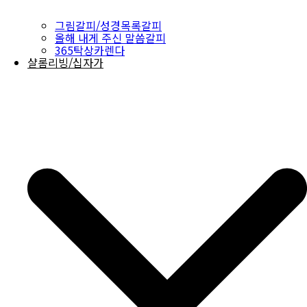
그림갈피/성경목록갈피
올해 내게 주신 말씀갈피
365탁상카렌다
샬롬리빙/십자가