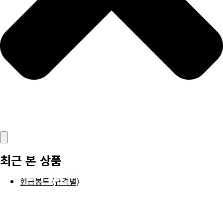
최근 본 상품
헌금봉투 (규격별)