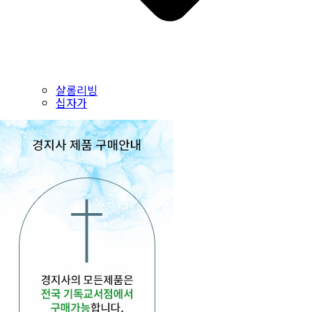
샬롬리빙
십자가