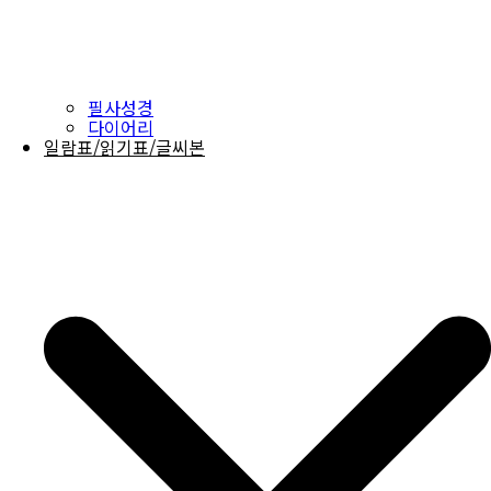
필사성경
다이어리
일람표/읽기표/글씨본