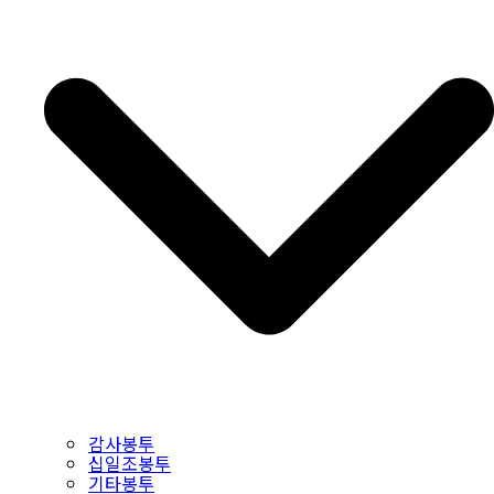
감사봉투
십일조봉투
기타봉투