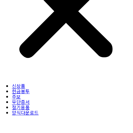
신상품
헌금봉투
주보
우단증서
절기용품
양식다운로드