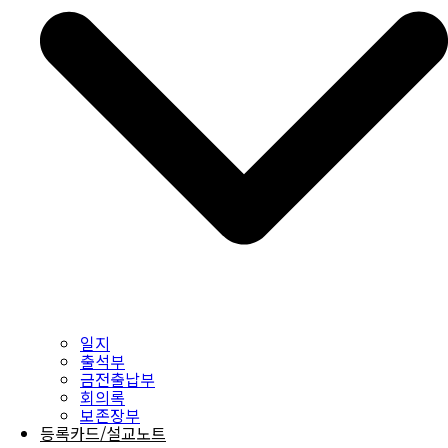
일지
출석부
금전출납부
회의록
보존장부
등록카드/설교노트