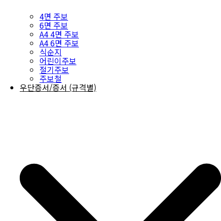
4면 주보
6면 주보
A4 4면 주보
A4 6면 주보
식순지
어린이주보
절기주보
주보철
우단증서/증서 (규격별)