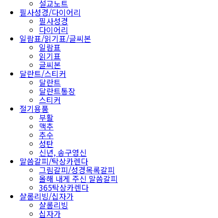
설교노트
필사성경/다이어리
필사성경
다이어리
일람표/읽기표/글씨본
일람표
읽기표
글씨본
달란트/스티커
달란트
달란트통장
스티커
절기용품
부활
맥추
추수
성탄
신년, 송구영신
말씀갈피/탁상카렌다
그림갈피/성경목록갈피
올해 내게 주신 말씀갈피
365탁상카렌다
샬롬리빙/십자가
샬롬리빙
십자가