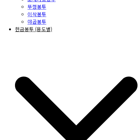
뚜껑봉투
이삭봉투
야곱봉투
헌금봉투 (용도별)