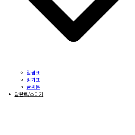
일람표
읽기표
글씨본
달란트/스티커