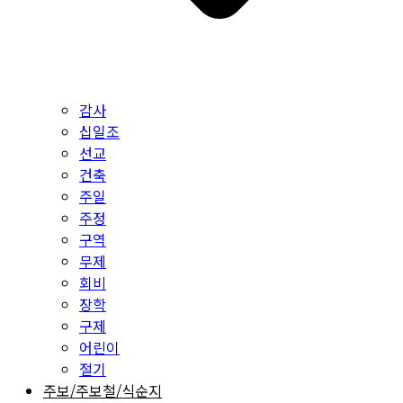
감사
십일조
선교
건축
주일
주정
구역
무제
회비
장학
구제
어린이
절기
주보/주보철/식순지