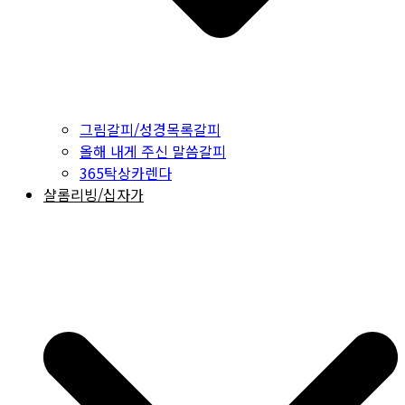
그림갈피/성경목록갈피
올해 내게 주신 말씀갈피
365탁상카렌다
샬롬리빙/십자가