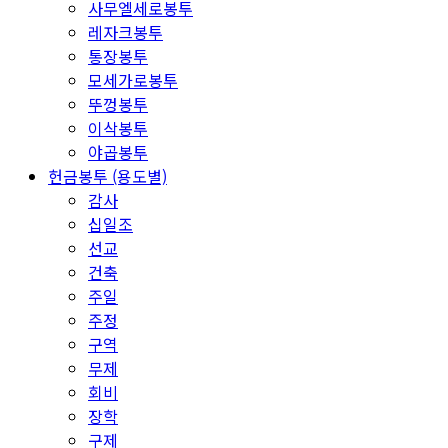
사무엘세로봉투
레자크봉투
통장봉투
모세가로봉투
뚜껑봉투
이삭봉투
야곱봉투
헌금봉투 (용도별)
감사
십일조
선교
건축
주일
주정
구역
무제
회비
장학
구제