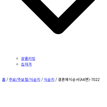
샬롬리빙
십자가
홈
/
주보/주보철/식순지
/
식순지
/ 결혼예식순서(A4면)-7022