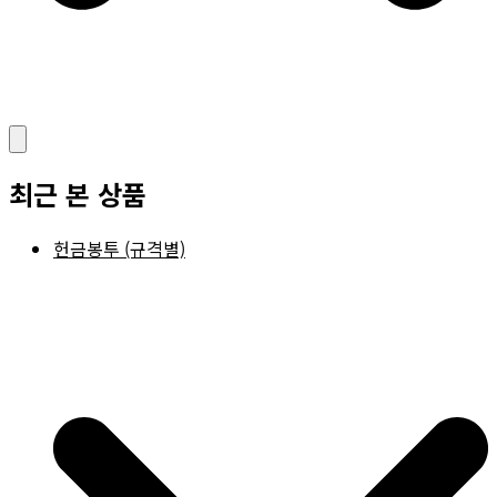
최근 본 상품
헌금봉투 (규격별)