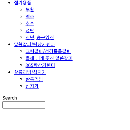
절기용품
부활
맥추
추수
성탄
신년, 송구영신
말씀갈피/탁상카렌다
그림갈피/성경목록갈피
올해 내게 주신 말씀갈피
365탁상카렌다
샬롬리빙/십자가
샬롬리빙
십자가
Search