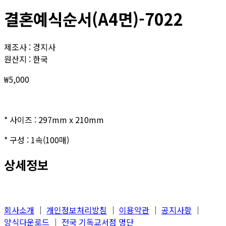
결혼예식순서(A4면)-7022
제조사 : 경지사
원산지 : 한국
₩
5,000
* 사이즈 : 297mm x 210mm
* 구성 : 1속(100매)
상세정보
회사소개
│
개인정보처리방침
│
이용약관
│
공지사항
│
양식다운로드
│
전국 기독교서점 명단