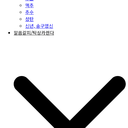
맥추
추수
성탄
신년, 송구영신
말씀갈피/탁상카렌다