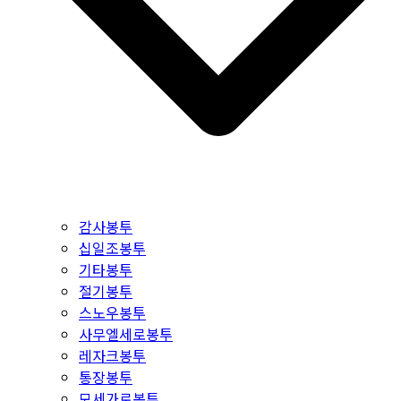
감사봉투
십일조봉투
기타봉투
절기봉투
스노우봉투
사무엘세로봉투
레자크봉투
통장봉투
모세가로봉투