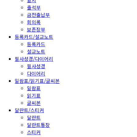
일지
출석부
금전출납부
회의록
보존장부
등록카드/설교노트
등록카드
설교노트
필사성경/다이어리
필사성경
다이어리
일람표/읽기표/글씨본
일람표
읽기표
글씨본
달란트/스티커
달란트
달란트통장
스티커