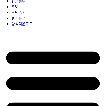
헌금봉투
주보
우단증서
절기용품
양식다운로드