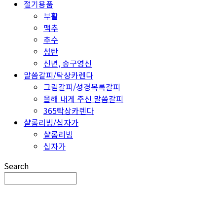
절기용품
부활
맥추
추수
성탄
신년, 송구영신
말씀갈피/탁상카렌다
그림갈피/성경목록갈피
올해 내게 주신 말씀갈피
365탁상카렌다
샬롬리빙/십자가
샬롬리빙
십자가
Search