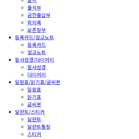
일지
출석부
금전출납부
회의록
보존장부
등록카드/설교노트
등록카드
설교노트
필사성경/다이어리
필사성경
다이어리
일람표/읽기표/글씨본
일람표
읽기표
글씨본
달란트/스티커
달란트
달란트통장
스티커