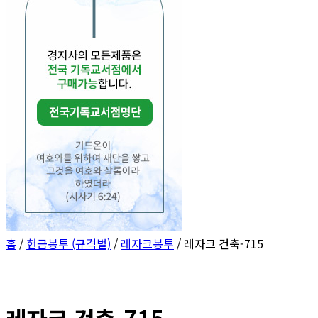
홈
/
헌금봉투 (규격별)
/
레자크봉투
/ 레자크 건축-715
레자크 건축-715