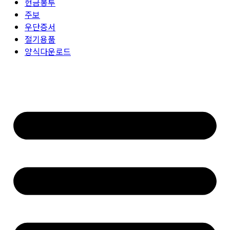
헌금봉투
주보
우단증서
절기용품
양식다운로드