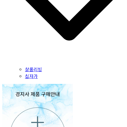
샬롬리빙
십자가