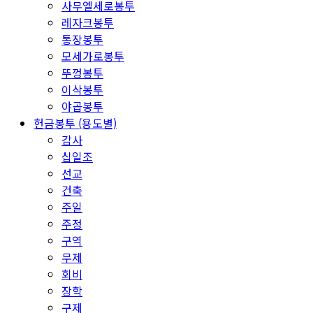
사무엘세로봉투
레자크봉투
통장봉투
모세가로봉투
뚜껑봉투
이삭봉투
야곱봉투
헌금봉투 (용도별)
감사
십일조
선교
건축
주일
주정
구역
무제
회비
장학
구제