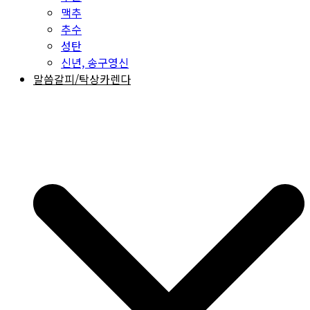
맥추
추수
성탄
신년, 송구영신
말씀갈피/탁상카렌다