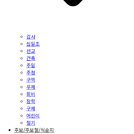
감사
십일조
선교
건축
주일
주정
구역
무제
회비
장학
구제
어린이
절기
주보/주보철/식순지