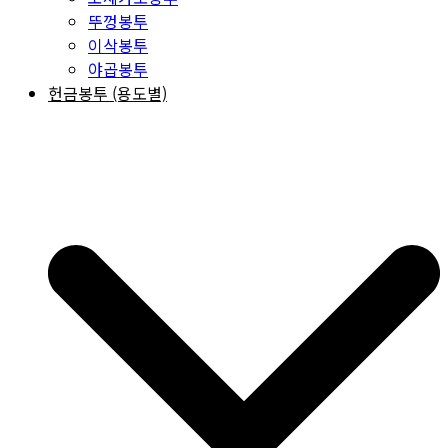
뚜껑봉투
이삭봉투
야곱봉투
헌금봉투 (용도별)