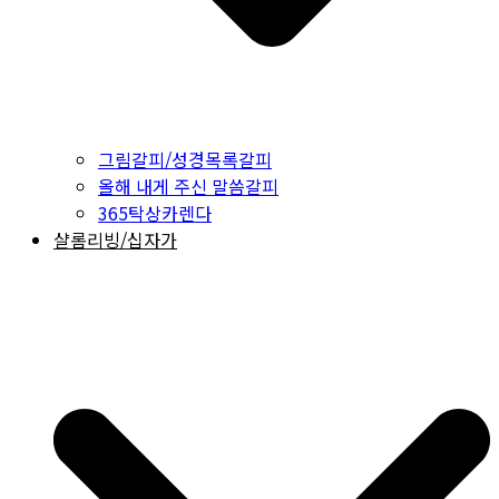
그림갈피/성경목록갈피
올해 내게 주신 말씀갈피
365탁상카렌다
샬롬리빙/십자가