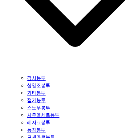
감사봉투
십일조봉투
기타봉투
절기봉투
스노우봉투
사무엘세로봉투
레자크봉투
통장봉투
모세가로봉투