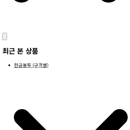
최근 본 상품
헌금봉투 (규격별)