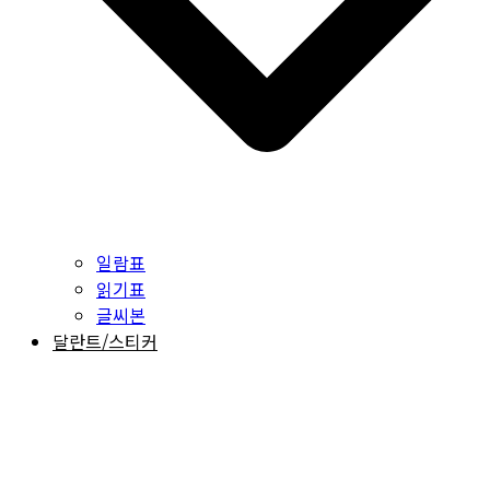
일람표
읽기표
글씨본
달란트/스티커