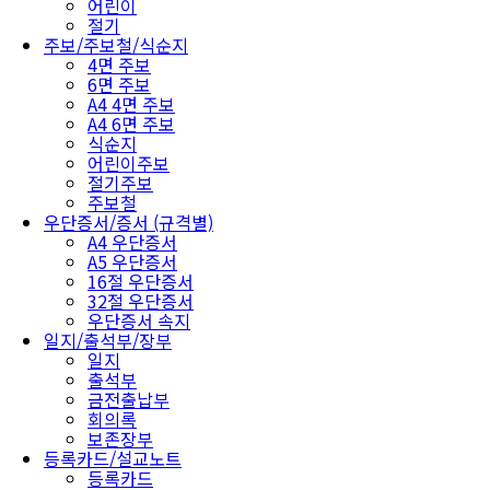
어린이
절기
주보/주보철/식순지
4면 주보
6면 주보
A4 4면 주보
A4 6면 주보
식순지
어린이주보
절기주보
주보철
우단증서/증서 (규격별)
A4 우단증서
A5 우단증서
16절 우단증서
32절 우단증서
우단증서 속지
일지/출석부/장부
일지
출석부
금전출납부
회의록
보존장부
등록카드/설교노트
등록카드