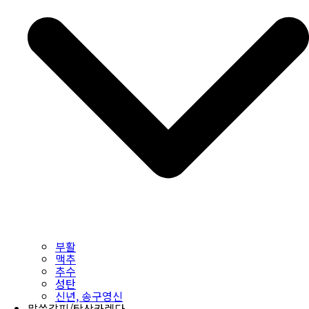
부활
맥추
추수
성탄
신년, 송구영신
말씀갈피/탁상카렌다