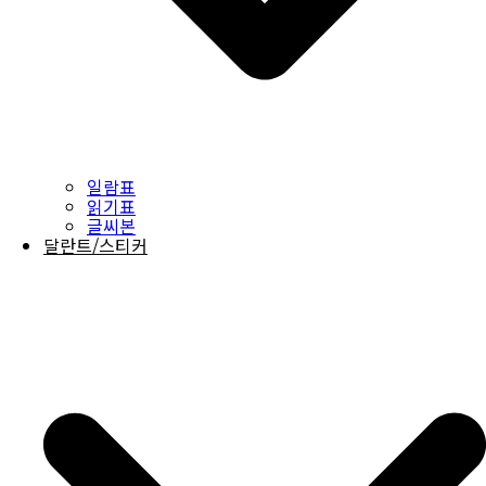
일람표
읽기표
글씨본
달란트/스티커