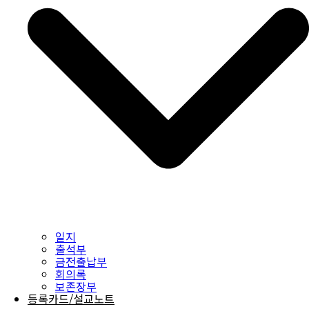
일지
출석부
금전출납부
회의록
보존장부
등록카드/설교노트