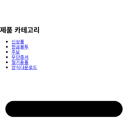
제품 카테고리
신상품
헌금봉투
주보
우단증서
절기용품
양식다운로드