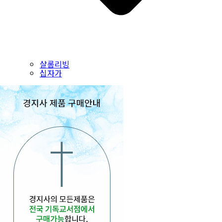
샬롬리빙
십자가