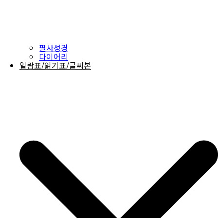
필사성경
다이어리
일람표/읽기표/글씨본