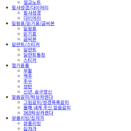
설교노트
필사성경/다이어리
필사성경
다이어리
일람표/읽기표/글씨본
일람표
읽기표
글씨본
달란트/스티커
달란트
달란트통장
스티커
절기용품
부활
맥추
추수
성탄
신년, 송구영신
말씀갈피/탁상카렌다
그림갈피/성경목록갈피
올해 내게 주신 말씀갈피
365탁상카렌다
샬롬리빙/십자가
샬롬리빙
십자가