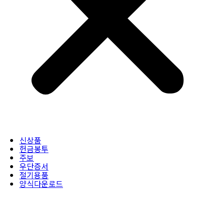
신상품
헌금봉투
주보
우단증서
절기용품
양식다운로드