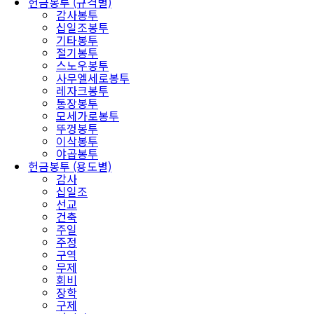
헌금봉투 (규격별)
감사봉투
십일조봉투
기타봉투
절기봉투
스노우봉투
사무엘세로봉투
레자크봉투
통장봉투
모세가로봉투
뚜껑봉투
이삭봉투
야곱봉투
헌금봉투 (용도별)
감사
십일조
선교
건축
주일
주정
구역
무제
회비
장학
구제