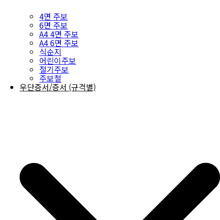
4면 주보
6면 주보
A4 4면 주보
A4 6면 주보
식순지
어린이주보
절기주보
주보철
우단증서/증서 (규격별)