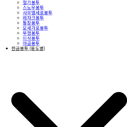
절기봉투
스노우봉투
사무엘세로봉투
레자크봉투
통장봉투
모세가로봉투
뚜껑봉투
이삭봉투
야곱봉투
헌금봉투 (용도별)