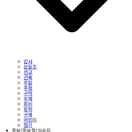
감사
십일조
선교
건축
주일
주정
구역
무제
회비
장학
구제
어린이
절기
주보/주보철/식순지