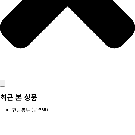
최근 본 상품
헌금봉투 (규격별)