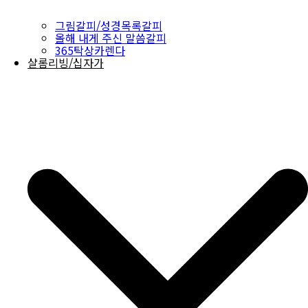
그림갈피/성경목록갈피
올해 내게 주신 말씀갈피
365탁상카렌다
샬롬리빙/십자가