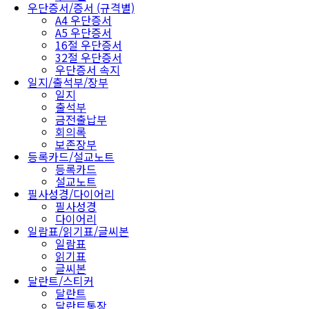
우단증서/증서 (규격별)
A4 우단증서
A5 우단증서
16절 우단증서
32절 우단증서
우단증서 속지
일지/출석부/장부
일지
출석부
금전출납부
회의록
보존장부
등록카드/설교노트
등록카드
설교노트
필사성경/다이어리
필사성경
다이어리
일람표/읽기표/글씨본
일람표
읽기표
글씨본
달란트/스티커
달란트
달란트통장