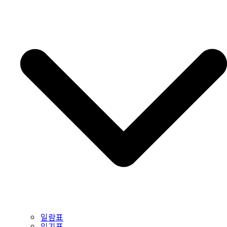
일람표
읽기표