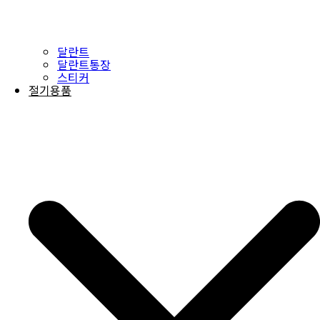
달란트
달란트통장
스티커
절기용품