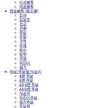
이삭봉투
야곱봉투
헌금봉투 (용도별)
감사
십일조
선교
건축
주일
주정
구역
무제
회비
장학
구제
어린이
절기
주보/주보철/식순지
4면 주보
6면 주보
A4 4면 주보
A4 6면 주보
식순지
어린이주보
절기주보
주보철