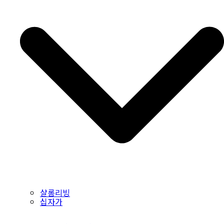
샬롬리빙
십자가