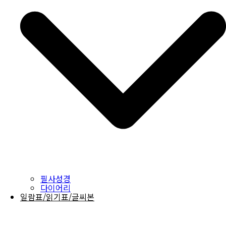
필사성경
다이어리
일람표/읽기표/글씨본