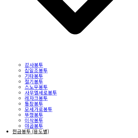
감사봉투
십일조봉투
기타봉투
절기봉투
스노우봉투
사무엘세로봉투
레자크봉투
통장봉투
모세가로봉투
뚜껑봉투
이삭봉투
야곱봉투
헌금봉투 (용도별)