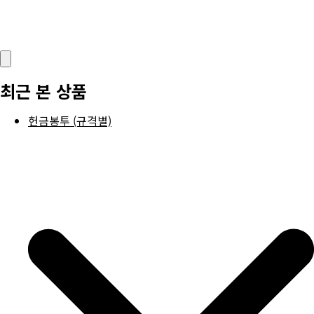
최근 본 상품
헌금봉투 (규격별)