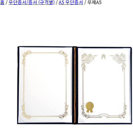
홈
/
우단증서/증서 (규격별)
/
A5 우단증서
/ 무제A5