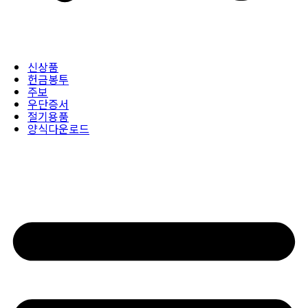
신상품
헌금봉투
주보
우단증서
절기용품
양식다운로드