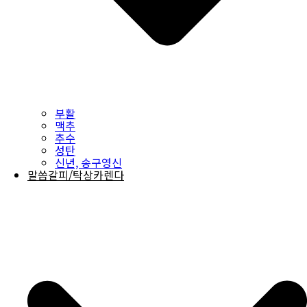
부활
맥추
추수
성탄
신년, 송구영신
말씀갈피/탁상카렌다