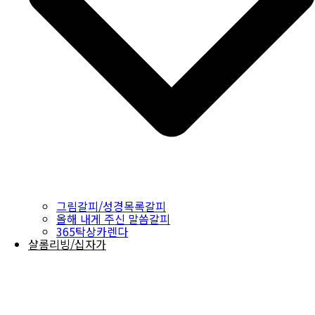
그림갈피/성경목록갈피
올해 내게 주신 말씀갈피
365탁상카렌다
샬롬리빙/십자가