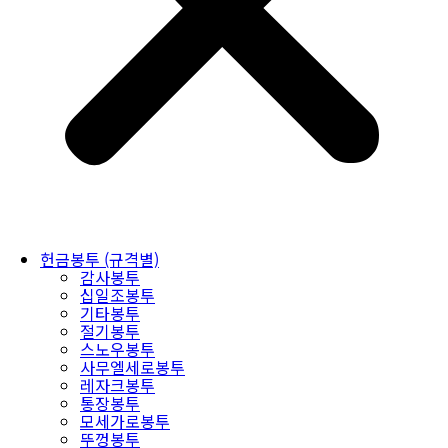
헌금봉투 (규격별)
감사봉투
십일조봉투
기타봉투
절기봉투
스노우봉투
사무엘세로봉투
레자크봉투
통장봉투
모세가로봉투
뚜껑봉투