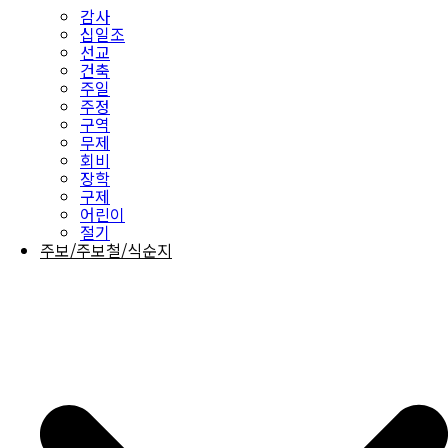
감사
십일조
선교
건축
주일
주정
구역
무제
회비
장학
구제
어린이
절기
주보/주보철/식순지