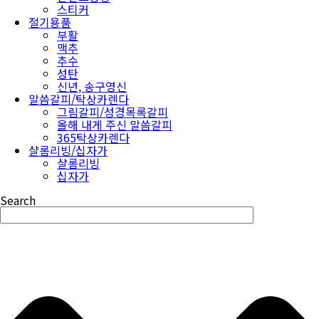
스티커
절기용품
부활
맥추
추수
성탄
신년, 송구영신
말씀갈피/탁상카렌다
그림갈피/성경목록갈피
올해 내게 주신 말씀갈피
365탁상카렌다
샬롬리빙/십자가
샬롬리빙
십자가
Search