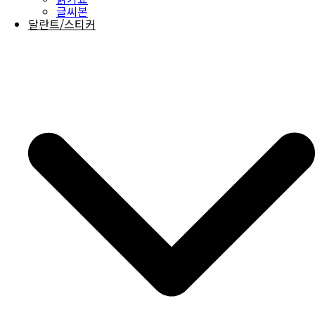
글씨본
달란트/스티커