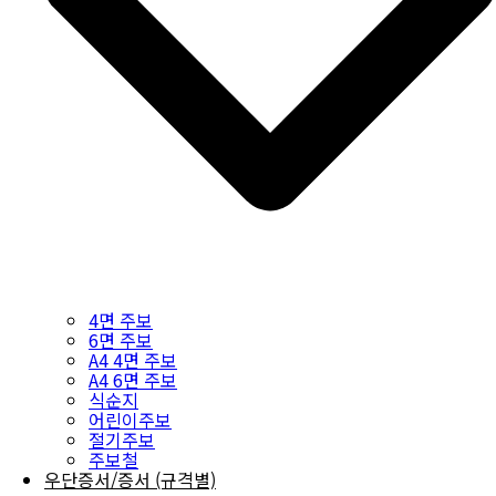
4면 주보
6면 주보
A4 4면 주보
A4 6면 주보
식순지
어린이주보
절기주보
주보철
우단증서/증서 (규격별)