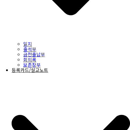
일지
출석부
금전출납부
회의록
보존장부
등록카드/설교노트