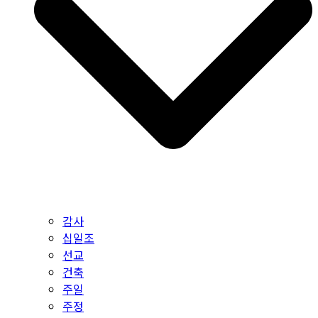
감사
십일조
선교
건축
주일
주정