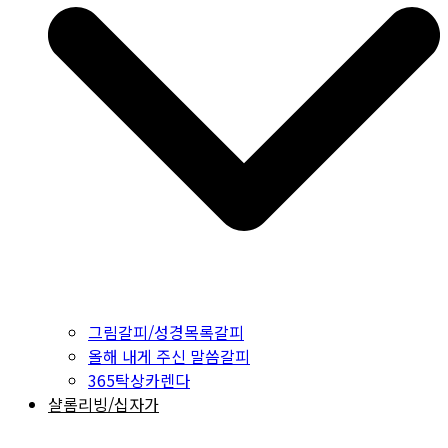
그림갈피/성경목록갈피
올해 내게 주신 말씀갈피
365탁상카렌다
샬롬리빙/십자가