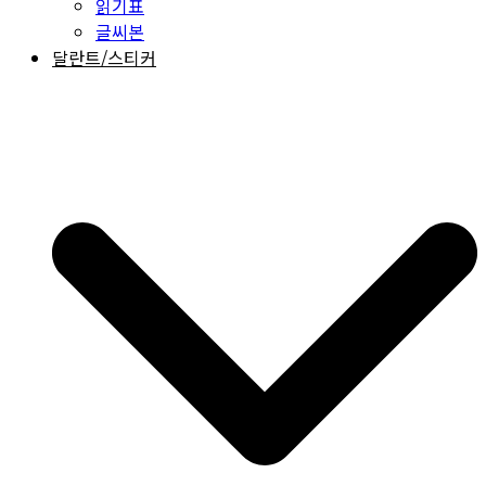
읽기표
글씨본
달란트/스티커