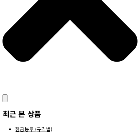
최근 본 상품
헌금봉투 (규격별)