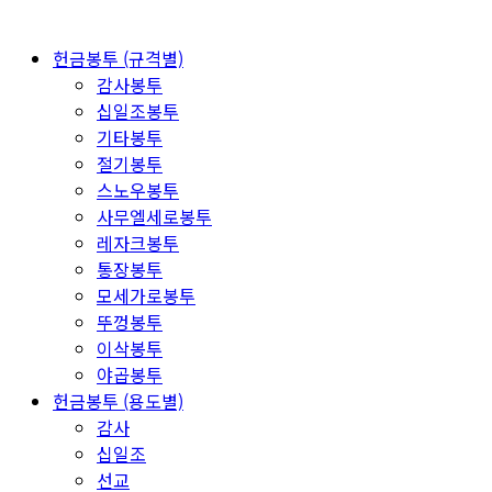
헌금봉투 (규격별)
감사봉투
십일조봉투
기타봉투
절기봉투
스노우봉투
사무엘세로봉투
레자크봉투
통장봉투
모세가로봉투
뚜껑봉투
이삭봉투
야곱봉투
헌금봉투 (용도별)
감사
십일조
선교