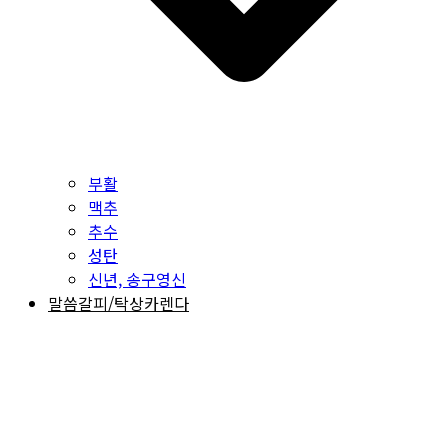
부활
맥추
추수
성탄
신년, 송구영신
말씀갈피/탁상카렌다