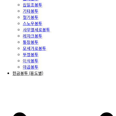
십일조봉투
기타봉투
절기봉투
스노우봉투
사무엘세로봉투
레자크봉투
통장봉투
모세가로봉투
뚜껑봉투
이삭봉투
야곱봉투
헌금봉투 (용도별)