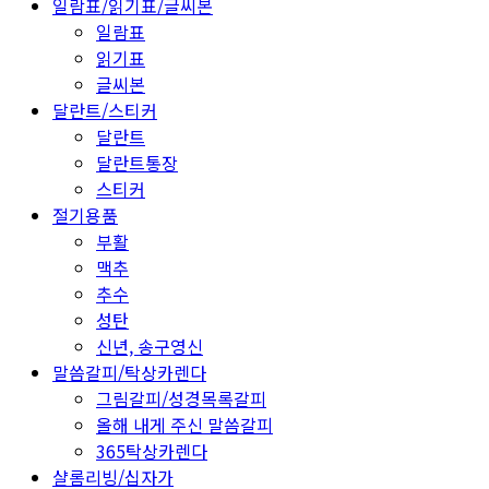
일람표/읽기표/글씨본
일람표
읽기표
글씨본
달란트/스티커
달란트
달란트통장
스티커
절기용품
부활
맥추
추수
성탄
신년, 송구영신
말씀갈피/탁상카렌다
그림갈피/성경목록갈피
올해 내게 주신 말씀갈피
365탁상카렌다
샬롬리빙/십자가