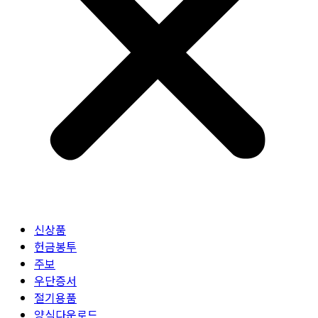
신상품
헌금봉투
주보
우단증서
절기용품
양식다운로드