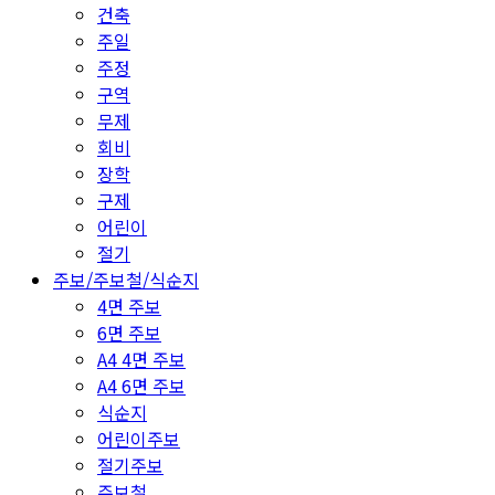
건축
주일
주정
구역
무제
회비
장학
구제
어린이
절기
주보/주보철/식순지
4면 주보
6면 주보
A4 4면 주보
A4 6면 주보
식순지
어린이주보
절기주보
주보철