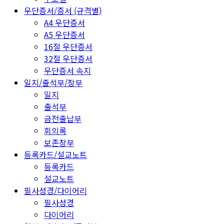
우단증서/증서 (규격별)
A4 우단증서
A5 우단증서
16절 우단증서
32절 우단증서
우단증서 속지
일지/출석부/장부
일지
출석부
금전출납부
회의록
보존장부
등록카드/설교노트
등록카드
설교노트
필사성경/다이어리
필사성경
다이어리