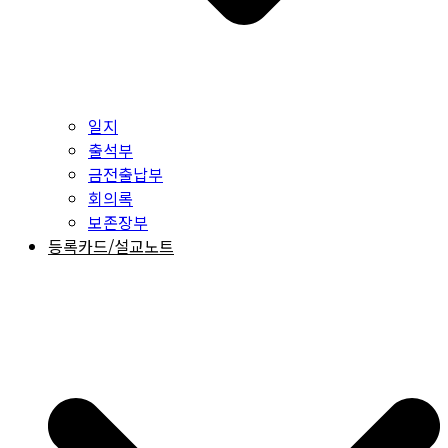
일지
출석부
금전출납부
회의록
보존장부
등록카드/설교노트