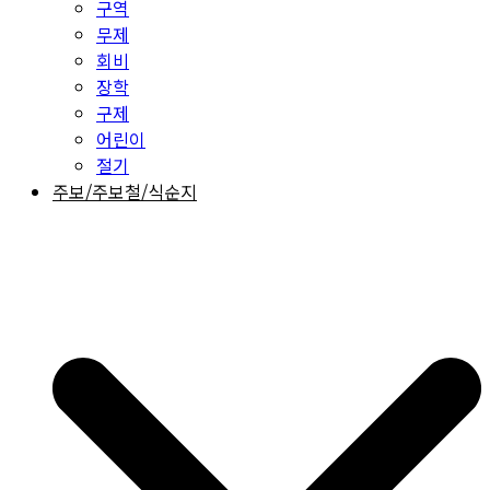
구역
무제
회비
장학
구제
어린이
절기
주보/주보철/식순지