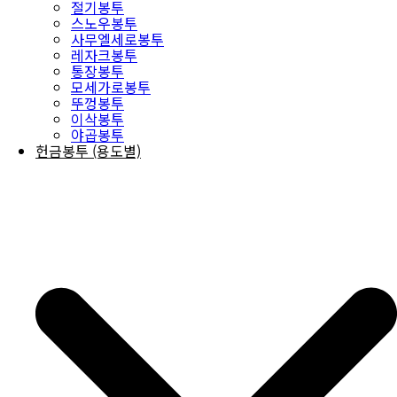
절기봉투
스노우봉투
사무엘세로봉투
레자크봉투
통장봉투
모세가로봉투
뚜껑봉투
이삭봉투
야곱봉투
헌금봉투 (용도별)