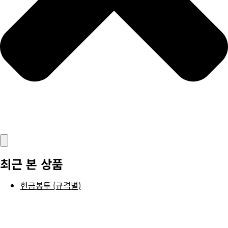
최근 본 상품
헌금봉투 (규격별)