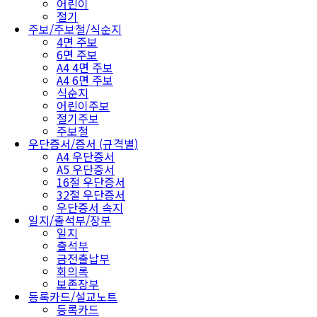
어린이
절기
주보/주보철/식순지
4면 주보
6면 주보
A4 4면 주보
A4 6면 주보
식순지
어린이주보
절기주보
주보철
우단증서/증서 (규격별)
A4 우단증서
A5 우단증서
16절 우단증서
32절 우단증서
우단증서 속지
일지/출석부/장부
일지
출석부
금전출납부
회의록
보존장부
등록카드/설교노트
등록카드