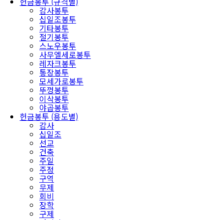
헌금봉투 (규격별)
감사봉투
십일조봉투
기타봉투
절기봉투
스노우봉투
사무엘세로봉투
레자크봉투
통장봉투
모세가로봉투
뚜껑봉투
이삭봉투
야곱봉투
헌금봉투 (용도별)
감사
십일조
선교
건축
주일
주정
구역
무제
회비
장학
구제