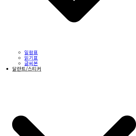
일람표
읽기표
글씨본
달란트/스티커