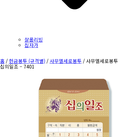
샬롬리빙
십자가
홈
/
헌금봉투 (규격별)
/
사무엘세로봉투
/ 사무엘세로봉투
십의일조 – 7401