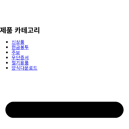
제품 카테고리
신상품
헌금봉투
주보
우단증서
절기용품
양식다운로드