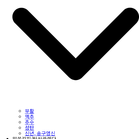
부활
맥추
추수
성탄
신년, 송구영신
말씀갈피/탁상카렌다