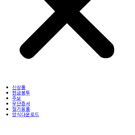
신상품
헌금봉투
주보
우단증서
절기용품
양식다운로드