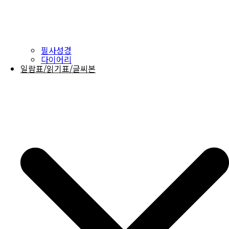
필사성경
다이어리
일람표/읽기표/글씨본