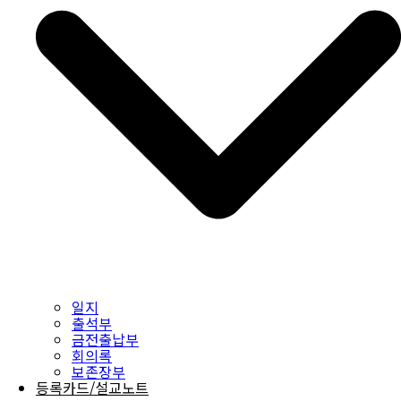
일지
출석부
금전출납부
회의록
보존장부
등록카드/설교노트