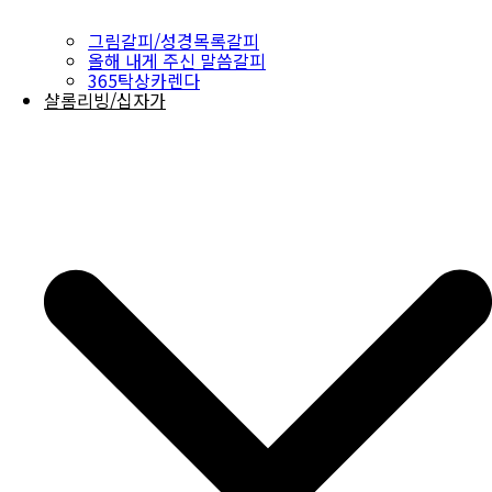
그림갈피/성경목록갈피
올해 내게 주신 말씀갈피
365탁상카렌다
샬롬리빙/십자가