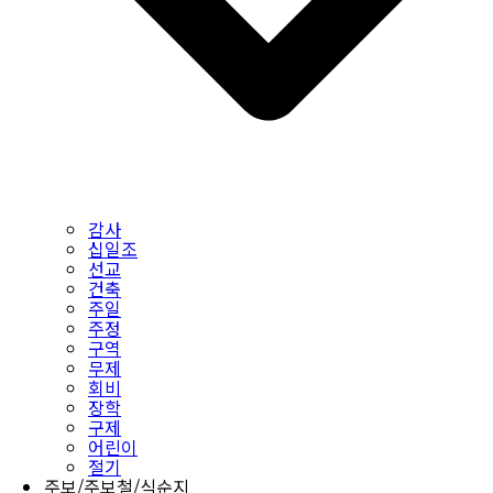
감사
십일조
선교
건축
주일
주정
구역
무제
회비
장학
구제
어린이
절기
주보/주보철/식순지