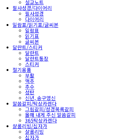
설교노트
필사성경/다이어리
필사성경
다이어리
일람표/읽기표/글씨본
일람표
읽기표
글씨본
달란트/스티커
달란트
달란트통장
스티커
절기용품
부활
맥추
추수
성탄
신년, 송구영신
말씀갈피/탁상카렌다
그림갈피/성경목록갈피
올해 내게 주신 말씀갈피
365탁상카렌다
샬롬리빙/십자가
샬롬리빙
십자가