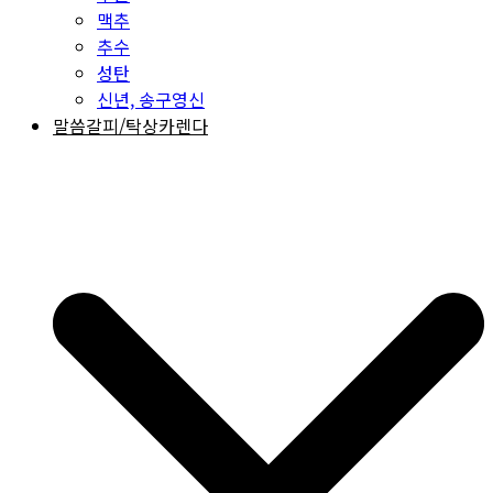
맥추
추수
성탄
신년, 송구영신
말씀갈피/탁상카렌다