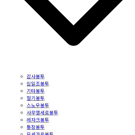
감사봉투
십일조봉투
기타봉투
절기봉투
스노우봉투
사무엘세로봉투
레자크봉투
통장봉투
모세가로봉투