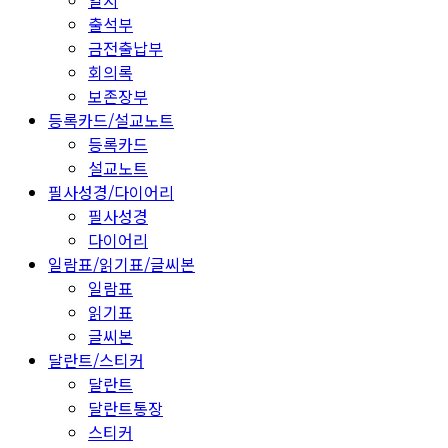
일지
출석부
금전출납부
회의록
보존장부
등록카드/설교노트
등록카드
설교노트
필사성경/다이어리
필사성경
다이어리
일람표/읽기표/글씨본
일람표
읽기표
글씨본
달란트/스티커
달란트
달란트통장
스티커