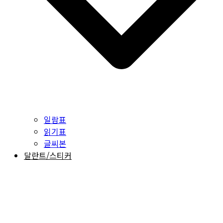
일람표
읽기표
글씨본
달란트/스티커