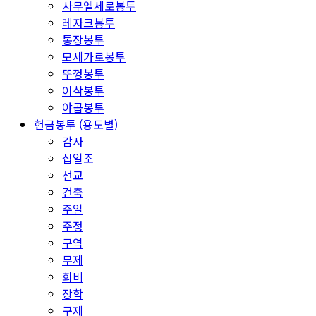
사무엘세로봉투
레자크봉투
통장봉투
모세가로봉투
뚜껑봉투
이삭봉투
야곱봉투
헌금봉투 (용도별)
감사
십일조
선교
건축
주일
주정
구역
무제
회비
장학
구제