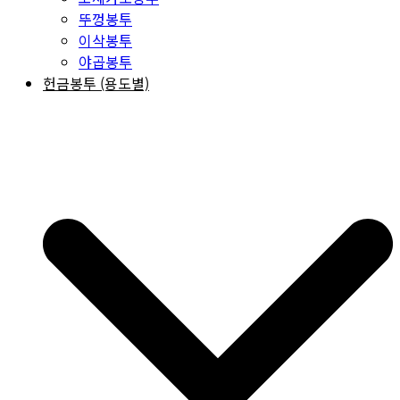
뚜껑봉투
이삭봉투
야곱봉투
헌금봉투 (용도별)