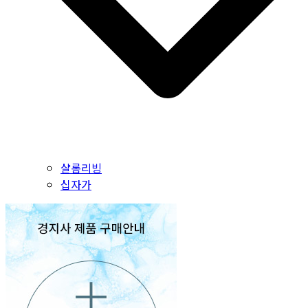
샬롬리빙
십자가