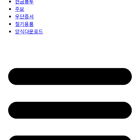
헌금봉투
주보
우단증서
절기용품
양식다운로드