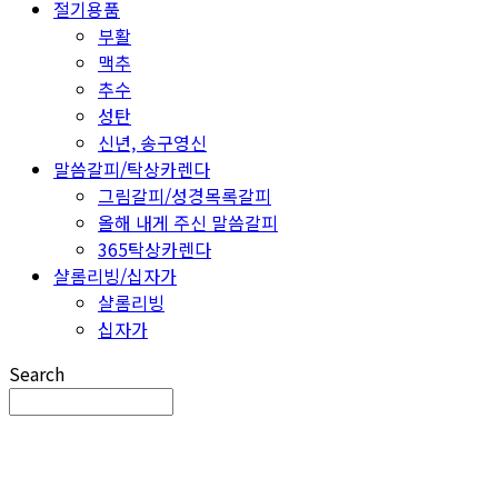
절기용품
부활
맥추
추수
성탄
신년, 송구영신
말씀갈피/탁상카렌다
그림갈피/성경목록갈피
올해 내게 주신 말씀갈피
365탁상카렌다
샬롬리빙/십자가
샬롬리빙
십자가
Search