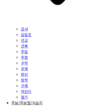
감사
십일조
선교
건축
주일
주정
구역
무제
회비
장학
구제
어린이
절기
주보/주보철/식순지