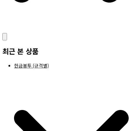
최근 본 상품
헌금봉투 (규격별)