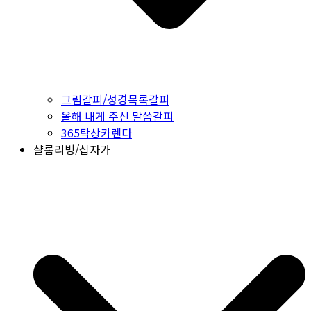
그림갈피/성경목록갈피
올해 내게 주신 말씀갈피
365탁상카렌다
샬롬리빙/십자가