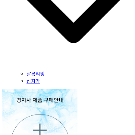
샬롬리빙
십자가