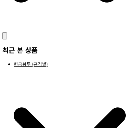
최근 본 상품
헌금봉투 (규격별)