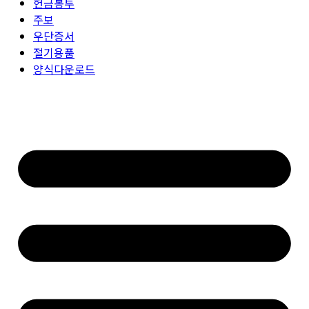
헌금봉투
주보
우단증서
절기용품
양식다운로드