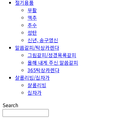
절기용품
부활
맥추
추수
성탄
신년, 송구영신
말씀갈피/탁상카렌다
그림갈피/성경목록갈피
올해 내게 주신 말씀갈피
365탁상카렌다
샬롬리빙/십자가
샬롬리빙
십자가
Search