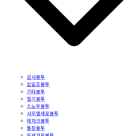
감사봉투
십일조봉투
기타봉투
절기봉투
스노우봉투
사무엘세로봉투
레자크봉투
통장봉투
모세가로봉투