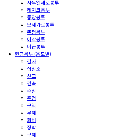
사무엘세로봉투
레자크봉투
통장봉투
모세가로봉투
뚜껑봉투
이삭봉투
야곱봉투
헌금봉투 (용도별)
감사
십일조
선교
건축
주일
주정
구역
무제
회비
장학
구제