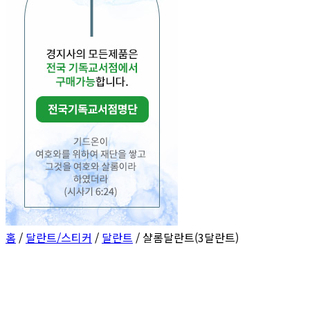
홈
/
달란트/스티커
/
달란트
/ 샬롬달란트(3달란트)