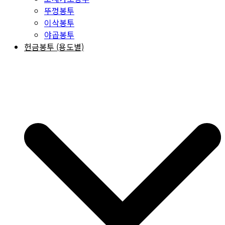
뚜껑봉투
이삭봉투
야곱봉투
헌금봉투 (용도별)