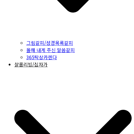
그림갈피/성경목록갈피
올해 내게 주신 말씀갈피
365탁상카렌다
샬롬리빙/십자가