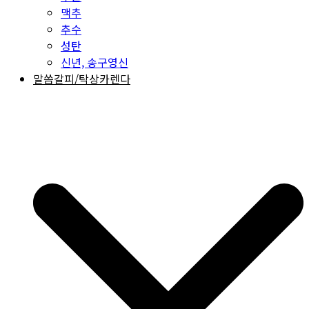
맥추
추수
성탄
신년, 송구영신
말씀갈피/탁상카렌다