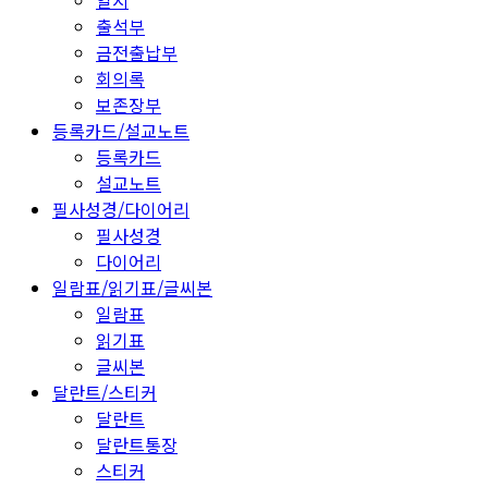
일지
출석부
금전출납부
회의록
보존장부
등록카드/설교노트
등록카드
설교노트
필사성경/다이어리
필사성경
다이어리
일람표/읽기표/글씨본
일람표
읽기표
글씨본
달란트/스티커
달란트
달란트통장
스티커