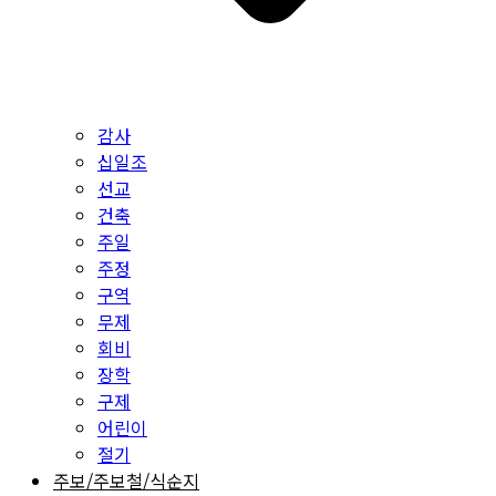
감사
십일조
선교
건축
주일
주정
구역
무제
회비
장학
구제
어린이
절기
주보/주보철/식순지