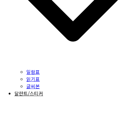
일람표
읽기표
글씨본
달란트/스티커