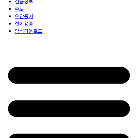
헌금봉투
주보
우단증서
절기용품
양식다운로드