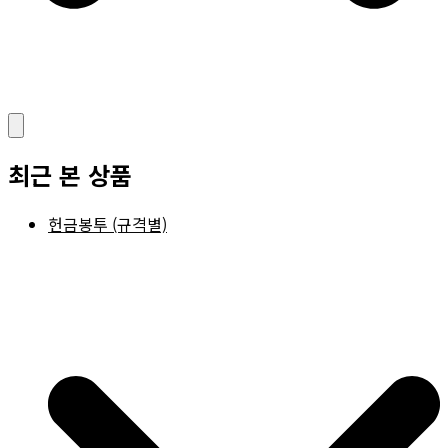
최근 본 상품
헌금봉투 (규격별)