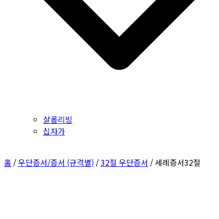
샬롬리빙
십자가
홈
/
우단증서/증서 (규격별)
/
32절 우단증서
/ 세례증서32절