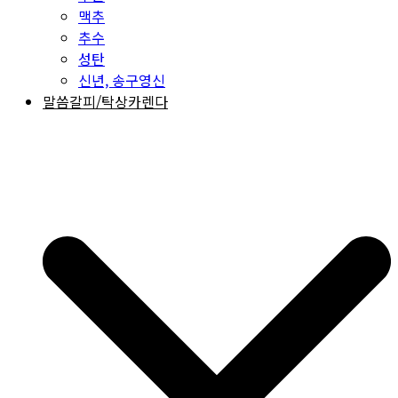
맥추
추수
성탄
신년, 송구영신
말씀갈피/탁상카렌다