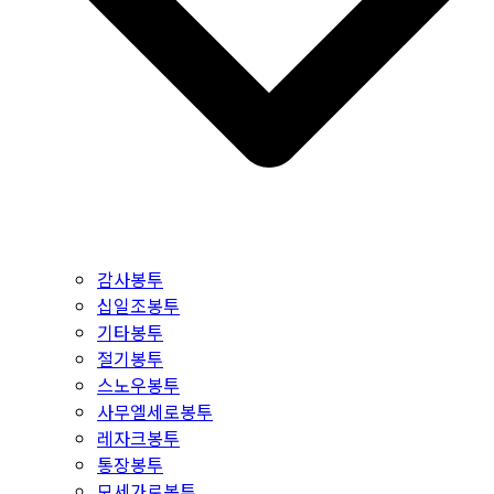
감사봉투
십일조봉투
기타봉투
절기봉투
스노우봉투
사무엘세로봉투
레자크봉투
통장봉투
모세가로봉투