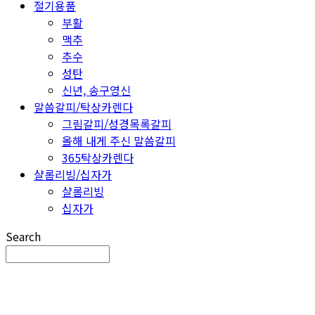
절기용품
부활
맥추
추수
성탄
신년, 송구영신
말씀갈피/탁상카렌다
그림갈피/성경목록갈피
올해 내게 주신 말씀갈피
365탁상카렌다
샬롬리빙/십자가
샬롬리빙
십자가
Search