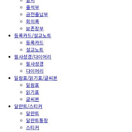
일지
출석부
금전출납부
회의록
보존장부
등록카드/설교노트
등록카드
설교노트
필사성경/다이어리
필사성경
다이어리
일람표/읽기표/글씨본
일람표
읽기표
글씨본
달란트/스티커
달란트
달란트통장
스티커