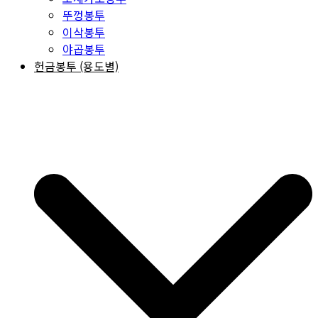
뚜껑봉투
이삭봉투
야곱봉투
헌금봉투 (용도별)