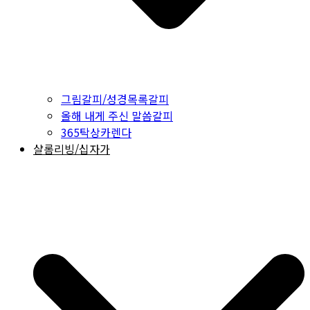
그림갈피/성경목록갈피
올해 내게 주신 말씀갈피
365탁상카렌다
샬롬리빙/십자가