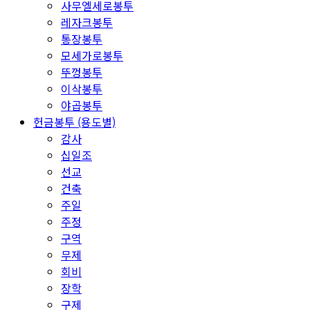
사무엘세로봉투
레자크봉투
통장봉투
모세가로봉투
뚜껑봉투
이삭봉투
야곱봉투
헌금봉투 (용도별)
감사
십일조
선교
건축
주일
주정
구역
무제
회비
장학
구제