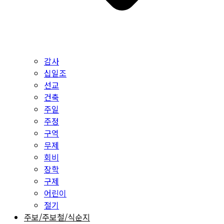
감사
십일조
선교
건축
주일
주정
구역
무제
회비
장학
구제
어린이
절기
주보/주보철/식순지