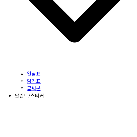
일람표
읽기표
글씨본
달란트/스티커