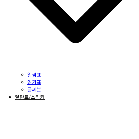
일람표
읽기표
글씨본
달란트/스티커