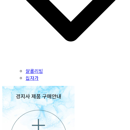
샬롬리빙
십자가