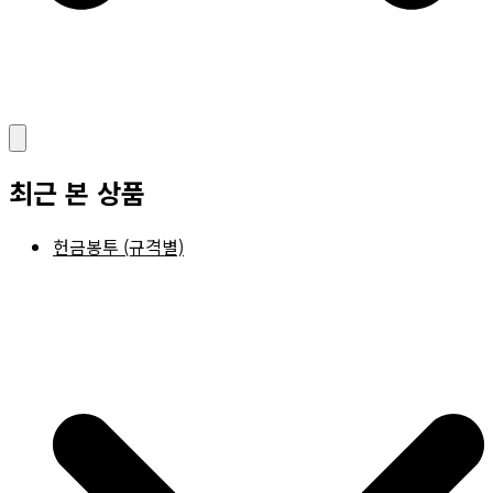
최근 본 상품
헌금봉투 (규격별)