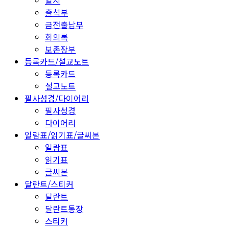
일지
출석부
금전출납부
회의록
보존장부
등록카드/설교노트
등록카드
설교노트
필사성경/다이어리
필사성경
다이어리
일람표/읽기표/글씨본
일람표
읽기표
글씨본
달란트/스티커
달란트
달란트통장
스티커