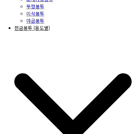
뚜껑봉투
이삭봉투
야곱봉투
헌금봉투 (용도별)