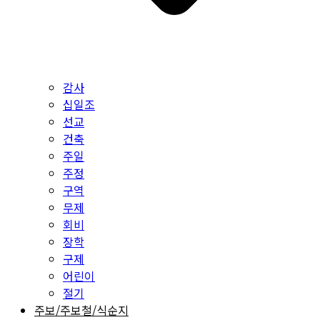
감사
십일조
선교
건축
주일
주정
구역
무제
회비
장학
구제
어린이
절기
주보/주보철/식순지