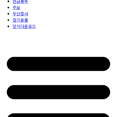
헌금봉투
주보
우단증서
절기용품
양식다운로드