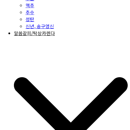
맥추
추수
성탄
신년, 송구영신
말씀갈피/탁상카렌다