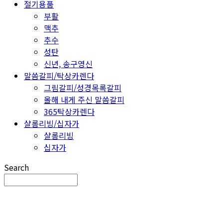
절기용품
부활
맥추
추수
성탄
신년, 송구영신
말씀갈피/탁상카렌다
그림갈피/성경목록갈피
올해 내게 주신 말씀갈피
365탁상카렌다
샬롬리빙/십자가
샬롬리빙
십자가
Search