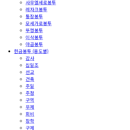
사무엘세로봉투
레자크봉투
통장봉투
모세가로봉투
뚜껑봉투
이삭봉투
야곱봉투
헌금봉투 (용도별)
감사
십일조
선교
건축
주일
주정
구역
무제
회비
장학
구제