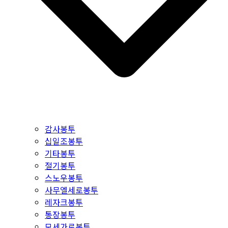
감사봉투
십일조봉투
기타봉투
절기봉투
스노우봉투
사무엘세로봉투
레자크봉투
통장봉투
모세가로봉투