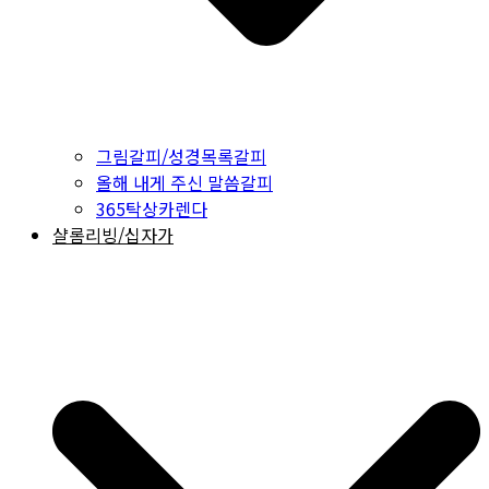
그림갈피/성경목록갈피
올해 내게 주신 말씀갈피
365탁상카렌다
샬롬리빙/십자가