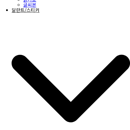
글씨본
달란트/스티커