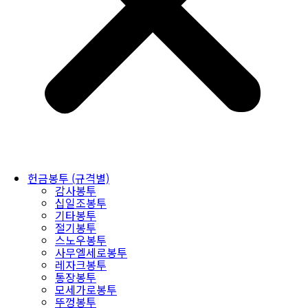
헌금봉투 (규격별)
감사봉투
십일조봉투
기타봉투
절기봉투
스노우봉투
사무엘세로봉투
레자크봉투
통장봉투
모세가로봉투
뚜껑봉투