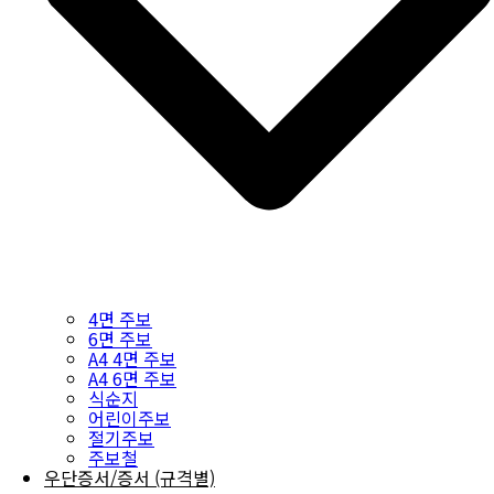
4면 주보
6면 주보
A4 4면 주보
A4 6면 주보
식순지
어린이주보
절기주보
주보철
우단증서/증서 (규격별)