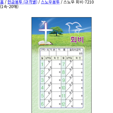
홈
/
헌금봉투 (규격별)
/
스노우봉투
/ 스노우 회비-7210
(1속-20매)