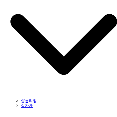
샬롬리빙
십자가