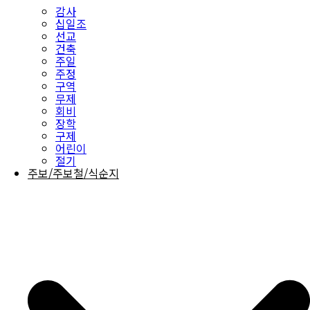
감사
십일조
선교
건축
주일
주정
구역
무제
회비
장학
구제
어린이
절기
주보/주보철/식순지