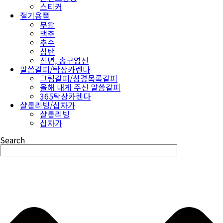
스티커
절기용품
부활
맥추
추수
성탄
신년, 송구영신
말씀갈피/탁상카렌다
그림갈피/성경목록갈피
올해 내게 주신 말씀갈피
365탁상카렌다
샬롬리빙/십자가
샬롬리빙
십자가
Search