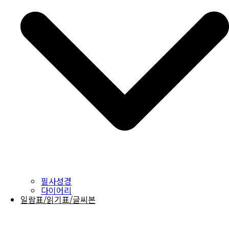
필사성경
다이어리
일람표/읽기표/글씨본