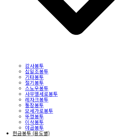
감사봉투
십일조봉투
기타봉투
절기봉투
스노우봉투
사무엘세로봉투
레자크봉투
통장봉투
모세가로봉투
뚜껑봉투
이삭봉투
야곱봉투
헌금봉투 (용도별)