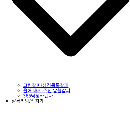
그림갈피/성경목록갈피
올해 내게 주신 말씀갈피
365탁상카렌다
샬롬리빙/십자가