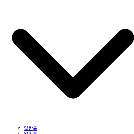
일람표
읽기표