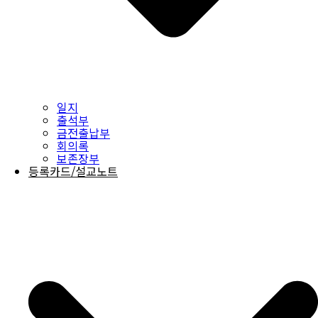
일지
출석부
금전출납부
회의록
보존장부
등록카드/설교노트