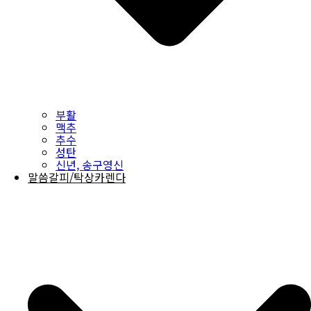
부활
맥추
추수
성탄
신년, 송구영신
말씀갈피/탁상카렌다