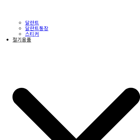
달란트
달란트통장
스티커
절기용품