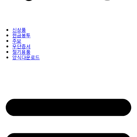
신상품
헌금봉투
주보
우단증서
절기용품
양식다운로드