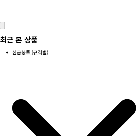
최근 본 상품
헌금봉투 (규격별)