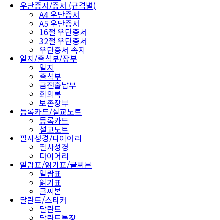
우단증서/증서 (규격별)
A4 우단증서
A5 우단증서
16절 우단증서
32절 우단증서
우단증서 속지
일지/출석부/장부
일지
출석부
금전출납부
회의록
보존장부
등록카드/설교노트
등록카드
설교노트
필사성경/다이어리
필사성경
다이어리
일람표/읽기표/글씨본
일람표
읽기표
글씨본
달란트/스티커
달란트
달란트통장