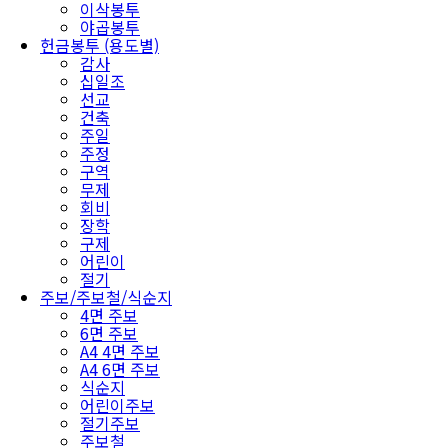
이삭봉투
야곱봉투
헌금봉투 (용도별)
감사
십일조
선교
건축
주일
주정
구역
무제
회비
장학
구제
어린이
절기
주보/주보철/식순지
4면 주보
6면 주보
A4 4면 주보
A4 6면 주보
식순지
어린이주보
절기주보
주보철