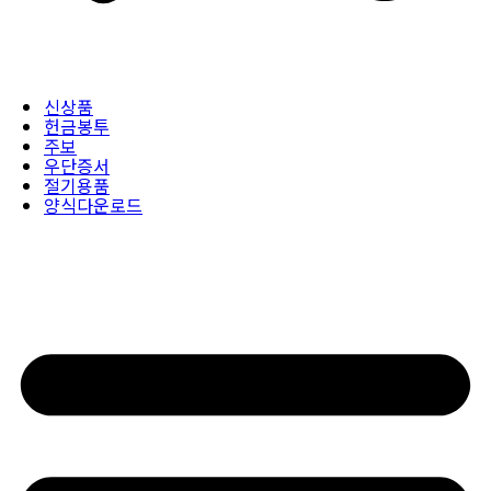
신상품
헌금봉투
주보
우단증서
절기용품
양식다운로드