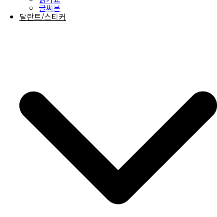
글씨본
달란트/스티커