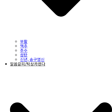
부활
맥추
추수
성탄
신년, 송구영신
말씀갈피/탁상카렌다