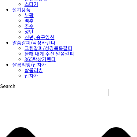
스티커
절기용품
부활
맥추
추수
성탄
신년, 송구영신
말씀갈피/탁상카렌다
그림갈피/성경목록갈피
올해 내게 주신 말씀갈피
365탁상카렌다
샬롬리빙/십자가
샬롬리빙
십자가
Search