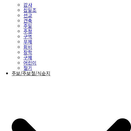
감사
십일조
선교
건축
주일
주정
구역
무제
회비
장학
구제
어린이
절기
주보/주보철/식순지