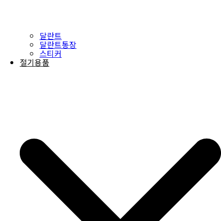
달란트
달란트통장
스티커
절기용품