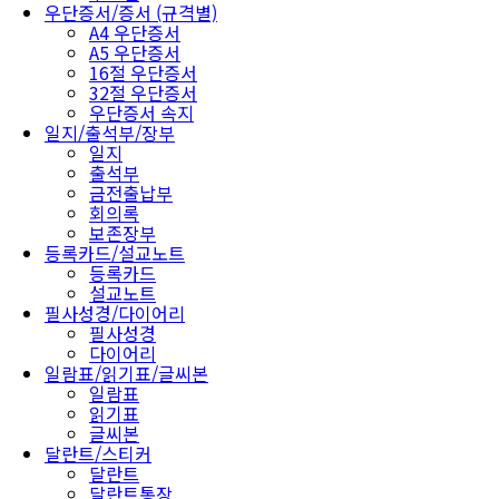
우단증서/증서 (규격별)
A4 우단증서
A5 우단증서
16절 우단증서
32절 우단증서
우단증서 속지
일지/출석부/장부
일지
출석부
금전출납부
회의록
보존장부
등록카드/설교노트
등록카드
설교노트
필사성경/다이어리
필사성경
다이어리
일람표/읽기표/글씨본
일람표
읽기표
글씨본
달란트/스티커
달란트
달란트통장