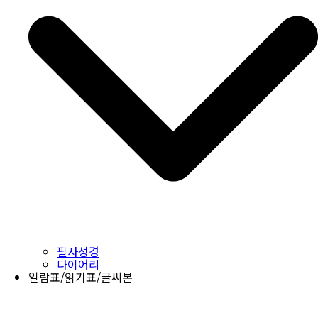
필사성경
다이어리
일람표/읽기표/글씨본