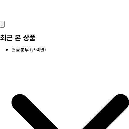
최근 본 상품
헌금봉투 (규격별)