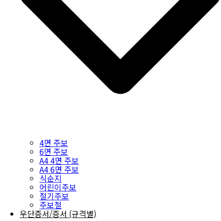
4면 주보
6면 주보
A4 4면 주보
A4 6면 주보
식순지
어린이주보
절기주보
주보철
우단증서/증서 (규격별)