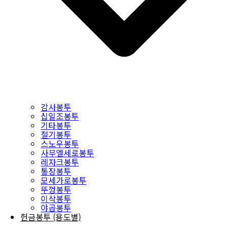
감사봉투
십일조봉투
기타봉투
절기봉투
스노우봉투
사무엘세로봉투
레자크봉투
통장봉투
모세가로봉투
뚜껑봉투
이삭봉투
야곱봉투
헌금봉투 (용도별)