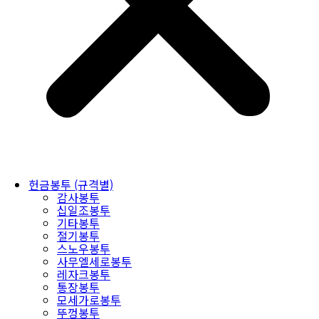
헌금봉투 (규격별)
감사봉투
십일조봉투
기타봉투
절기봉투
스노우봉투
사무엘세로봉투
레자크봉투
통장봉투
모세가로봉투
뚜껑봉투