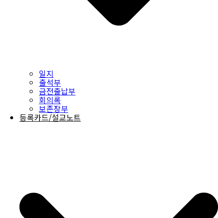
일지
출석부
금전출납부
회의록
보존장부
등록카드/설교노트