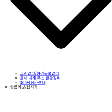
그림갈피/성경목록갈피
올해 내게 주신 말씀갈피
365탁상카렌다
샬롬리빙/십자가