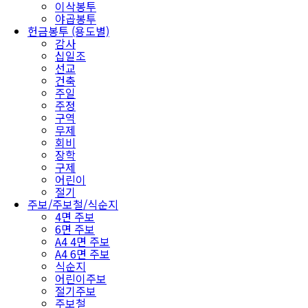
이삭봉투
야곱봉투
헌금봉투 (용도별)
감사
십일조
선교
건축
주일
주정
구역
무제
회비
장학
구제
어린이
절기
주보/주보철/식순지
4면 주보
6면 주보
A4 4면 주보
A4 6면 주보
식순지
어린이주보
절기주보
주보철