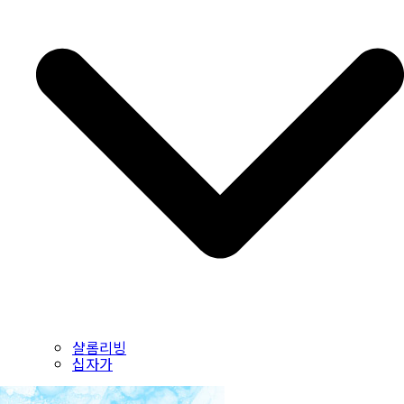
샬롬리빙
십자가