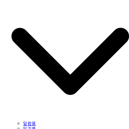
일람표
읽기표