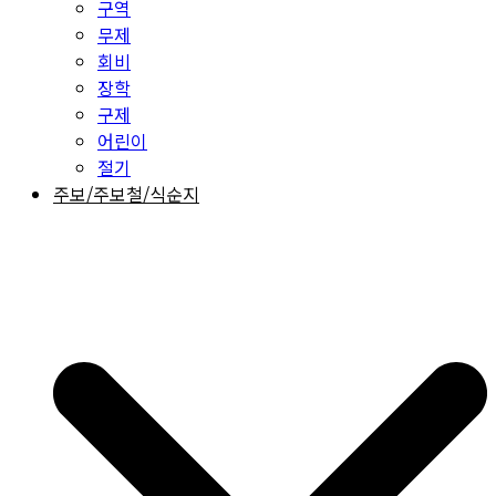
구역
무제
회비
장학
구제
어린이
절기
주보/주보철/식순지