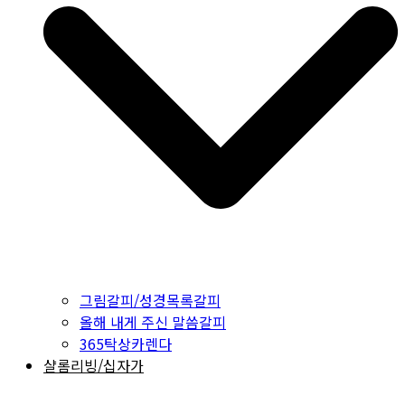
그림갈피/성경목록갈피
올해 내게 주신 말씀갈피
365탁상카렌다
샬롬리빙/십자가