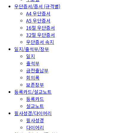
우단증서/증서 (규격별)
A4 우단증서
A5 우단증서
16절 우단증서
32절 우단증서
우단증서 속지
일지/출석부/장부
일지
출석부
금전출납부
회의록
보존장부
등록카드/설교노트
등록카드
설교노트
필사성경/다이어리
필사성경
다이어리