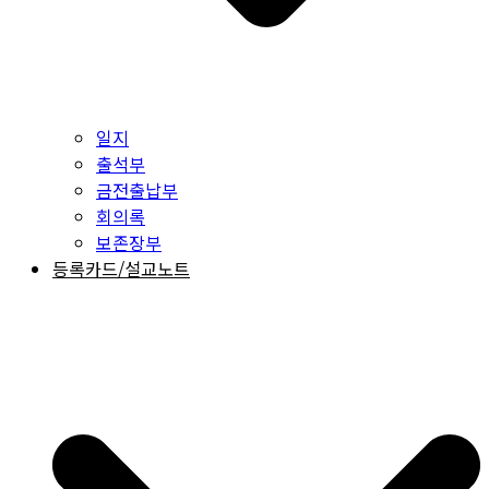
일지
출석부
금전출납부
회의록
보존장부
등록카드/설교노트