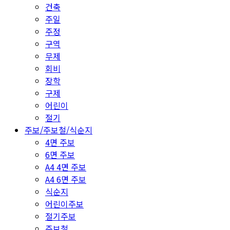
건축
주일
주정
구역
무제
회비
장학
구제
어린이
절기
주보/주보철/식순지
4면 주보
6면 주보
A4 4면 주보
A4 6면 주보
식순지
어린이주보
절기주보
주보철