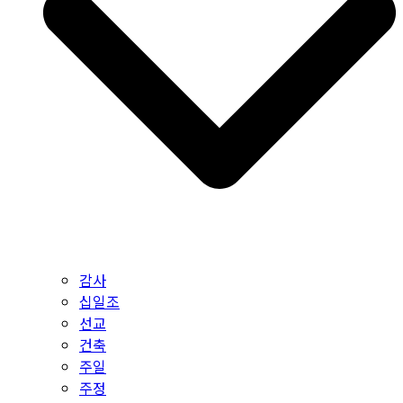
감사
십일조
선교
건축
주일
주정