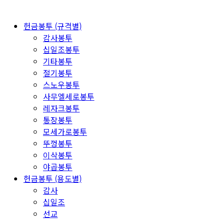
헌금봉투 (규격별)
감사봉투
십일조봉투
기타봉투
절기봉투
스노우봉투
사무엘세로봉투
레자크봉투
통장봉투
모세가로봉투
뚜껑봉투
이삭봉투
야곱봉투
헌금봉투 (용도별)
감사
십일조
선교