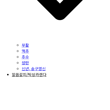
부활
맥추
추수
성탄
신년, 송구영신
말씀갈피/탁상카렌다