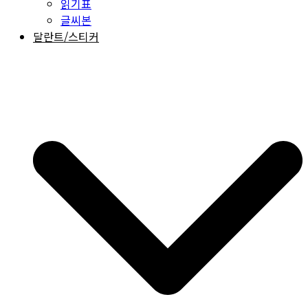
읽기표
글씨본
달란트/스티커