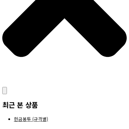
최근 본 상품
헌금봉투 (규격별)