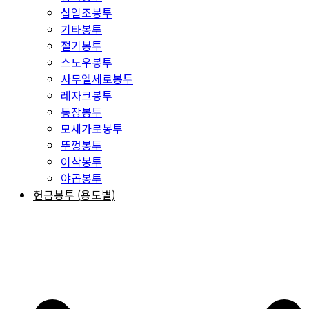
십일조봉투
기타봉투
절기봉투
스노우봉투
사무엘세로봉투
레자크봉투
통장봉투
모세가로봉투
뚜껑봉투
이삭봉투
야곱봉투
헌금봉투 (용도별)