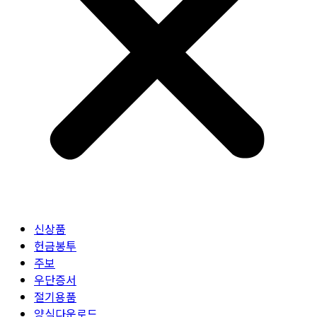
신상품
헌금봉투
주보
우단증서
절기용품
양식다운로드