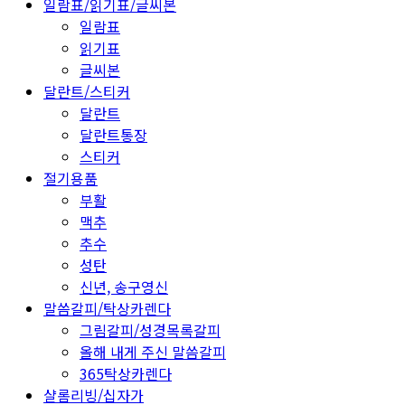
일람표/읽기표/글씨본
일람표
읽기표
글씨본
달란트/스티커
달란트
달란트통장
스티커
절기용품
부활
맥추
추수
성탄
신년, 송구영신
말씀갈피/탁상카렌다
그림갈피/성경목록갈피
올해 내게 주신 말씀갈피
365탁상카렌다
샬롬리빙/십자가