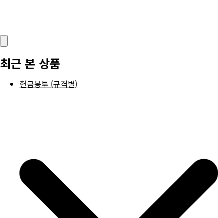
최근 본 상품
헌금봉투 (규격별)