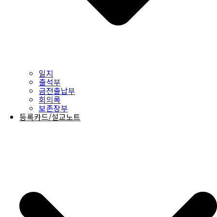
일지
출석부
금전출납부
회의록
보존장부
등록카드/설교노트