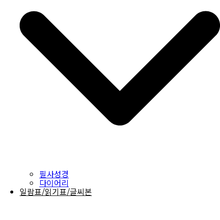
필사성경
다이어리
일람표/읽기표/글씨본