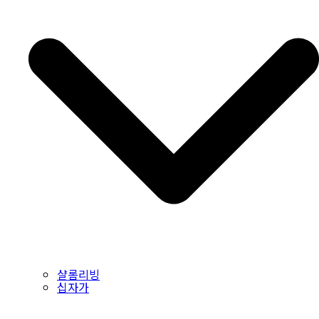
샬롬리빙
십자가