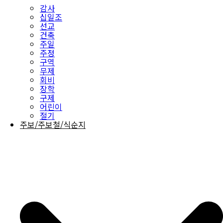
감사
십일조
선교
건축
주일
주정
구역
무제
회비
장학
구제
어린이
절기
주보/주보철/식순지