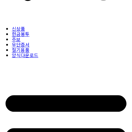
신상품
헌금봉투
주보
우단증서
절기용품
양식다운로드