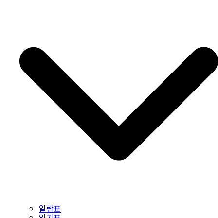
일람표
읽기표