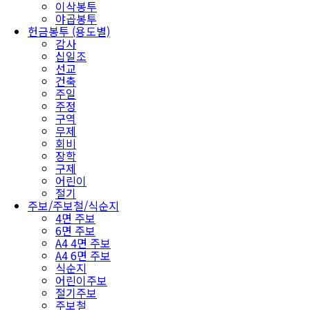
이삭봉투
야곱봉투
헌금봉투 (용도별)
감사
십일조
선교
건축
주일
주정
구역
무제
회비
장학
구제
어린이
절기
주보/주보철/식순지
4면 주보
6면 주보
A4 4면 주보
A4 6면 주보
식순지
어린이주보
절기주보
주보철