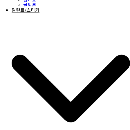
글씨본
달란트/스티커