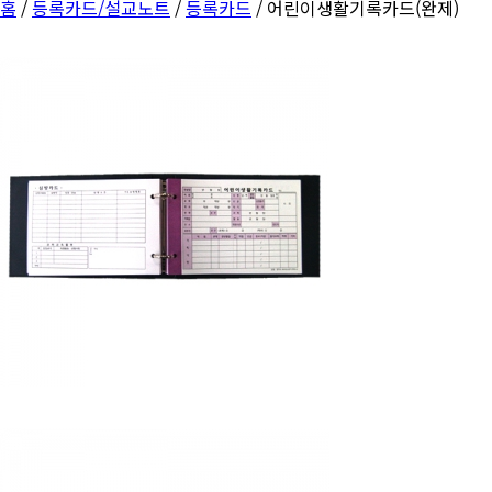
홈
/
등록카드/설교노트
/
등록카드
/ 어린이생활기록카드(완제)