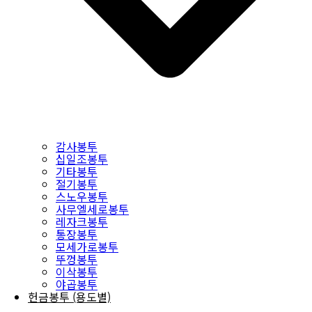
감사봉투
십일조봉투
기타봉투
절기봉투
스노우봉투
사무엘세로봉투
레자크봉투
통장봉투
모세가로봉투
뚜껑봉투
이삭봉투
야곱봉투
헌금봉투 (용도별)