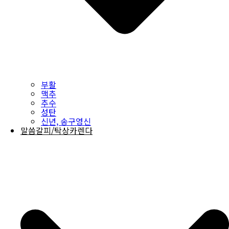
부활
맥추
추수
성탄
신년, 송구영신
말씀갈피/탁상카렌다