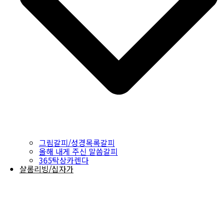
그림갈피/성경목록갈피
올해 내게 주신 말씀갈피
365탁상카렌다
샬롬리빙/십자가