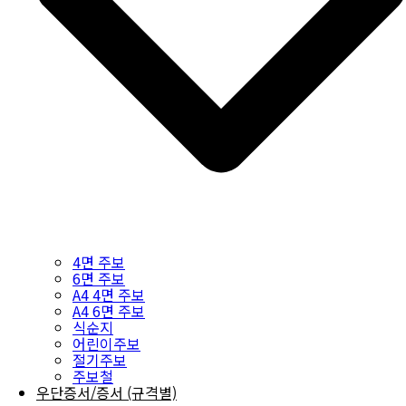
4면 주보
6면 주보
A4 4면 주보
A4 6면 주보
식순지
어린이주보
절기주보
주보철
우단증서/증서 (규격별)