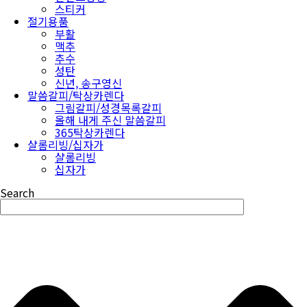
스티커
절기용품
부활
맥추
추수
성탄
신년, 송구영신
말씀갈피/탁상카렌다
그림갈피/성경목록갈피
올해 내게 주신 말씀갈피
365탁상카렌다
샬롬리빙/십자가
샬롬리빙
십자가
Search