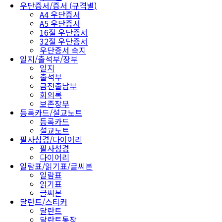
우단증서/증서 (규격별)
A4 우단증서
A5 우단증서
16절 우단증서
32절 우단증서
우단증서 속지
일지/출석부/장부
일지
출석부
금전출납부
회의록
보존장부
등록카드/설교노트
등록카드
설교노트
필사성경/다이어리
필사성경
다이어리
일람표/읽기표/글씨본
일람표
읽기표
글씨본
달란트/스티커
달란트
달란트통장