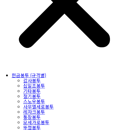
헌금봉투 (규격별)
감사봉투
십일조봉투
기타봉투
절기봉투
스노우봉투
사무엘세로봉투
레자크봉투
통장봉투
모세가로봉투
뚜껑봉투