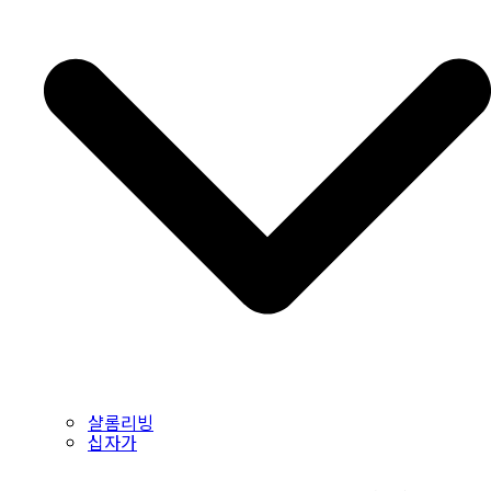
샬롬리빙
십자가