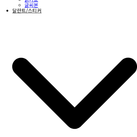
글씨본
달란트/스티커