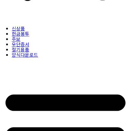
신상품
헌금봉투
주보
우단증서
절기용품
양식다운로드