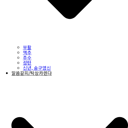
부활
맥추
추수
성탄
신년, 송구영신
말씀갈피/탁상카렌다