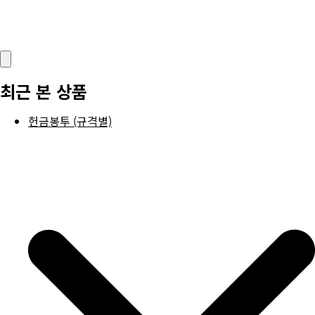
최근 본 상품
헌금봉투 (규격별)