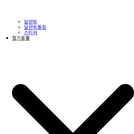
달란트
달란트통장
스티커
절기용품