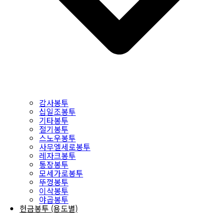
감사봉투
십일조봉투
기타봉투
절기봉투
스노우봉투
사무엘세로봉투
레자크봉투
통장봉투
모세가로봉투
뚜껑봉투
이삭봉투
야곱봉투
헌금봉투 (용도별)