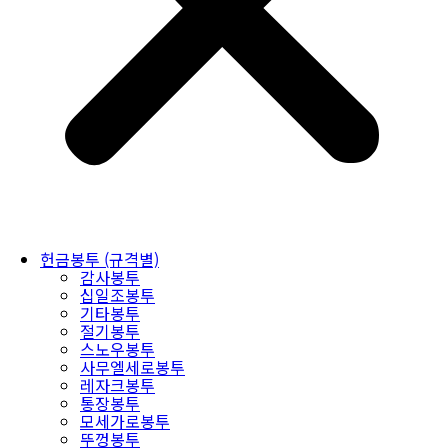
헌금봉투 (규격별)
감사봉투
십일조봉투
기타봉투
절기봉투
스노우봉투
사무엘세로봉투
레자크봉투
통장봉투
모세가로봉투
뚜껑봉투