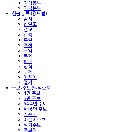
이삭봉투
야곱봉투
헌금봉투 (용도별)
감사
십일조
선교
건축
주일
주정
구역
무제
회비
장학
구제
어린이
절기
주보/주보철/식순지
4면 주보
6면 주보
A4 4면 주보
A4 6면 주보
식순지
어린이주보
절기주보
주보철