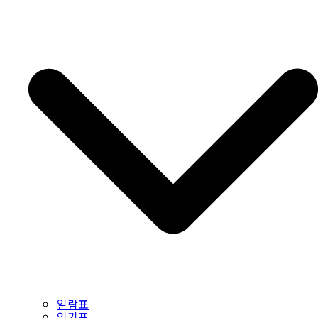
일람표
읽기표