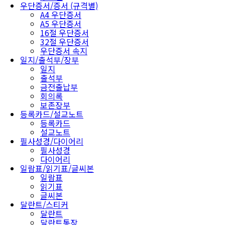
우단증서/증서 (규격별)
A4 우단증서
A5 우단증서
16절 우단증서
32절 우단증서
우단증서 속지
일지/출석부/장부
일지
출석부
금전출납부
회의록
보존장부
등록카드/설교노트
등록카드
설교노트
필사성경/다이어리
필사성경
다이어리
일람표/읽기표/글씨본
일람표
읽기표
글씨본
달란트/스티커
달란트
달란트통장