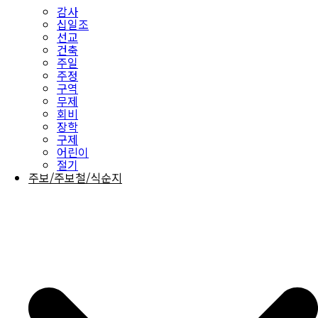
감사
십일조
선교
건축
주일
주정
구역
무제
회비
장학
구제
어린이
절기
주보/주보철/식순지