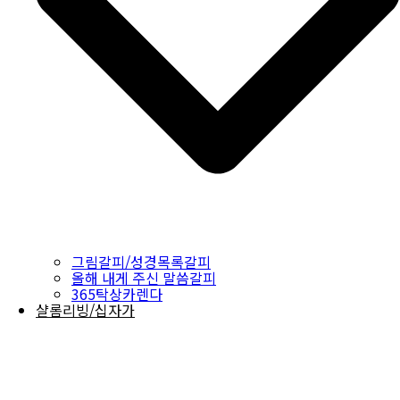
그림갈피/성경목록갈피
올해 내게 주신 말씀갈피
365탁상카렌다
샬롬리빙/십자가