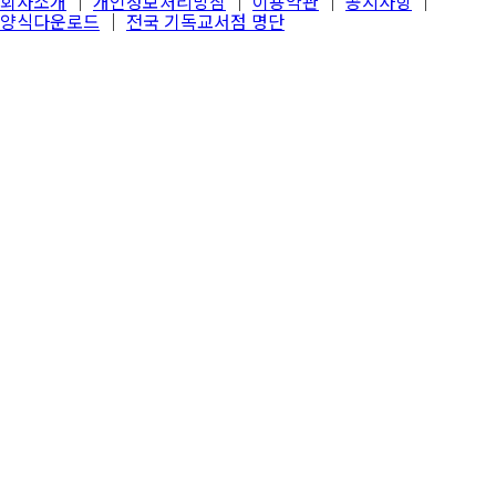
회사소개
│
개인정보처리방침
│
이용약관
│
공지사항
│
양식다운로드
│
전국 기독교서점 명단