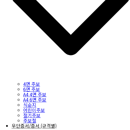
4면 주보
6면 주보
A4 4면 주보
A4 6면 주보
식순지
어린이주보
절기주보
주보철
우단증서/증서 (규격별)