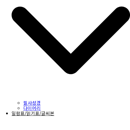
필사성경
다이어리
일람표/읽기표/글씨본