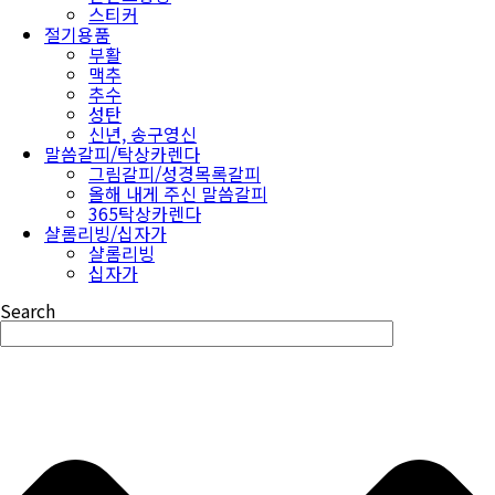
스티커
절기용품
부활
맥추
추수
성탄
신년, 송구영신
말씀갈피/탁상카렌다
그림갈피/성경목록갈피
올해 내게 주신 말씀갈피
365탁상카렌다
샬롬리빙/십자가
샬롬리빙
십자가
Search