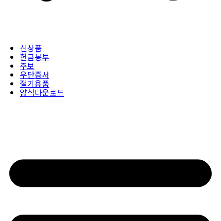
신상품
헌금봉투
주보
우단증서
절기용품
양식다운로드