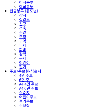
이삭봉투
야곱봉투
헌금봉투 (용도별)
감사
십일조
선교
건축
주일
주정
구역
무제
회비
장학
구제
어린이
절기
주보/주보철/식순지
4면 주보
6면 주보
A4 4면 주보
A4 6면 주보
식순지
어린이주보
절기주보
주보철