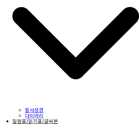
필사성경
다이어리
일람표/읽기표/글씨본