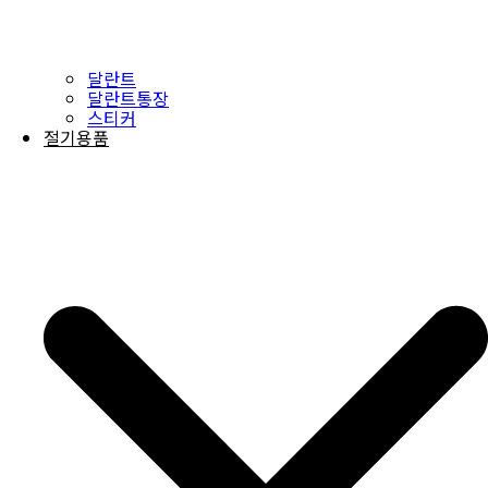
달란트
달란트통장
스티커
절기용품