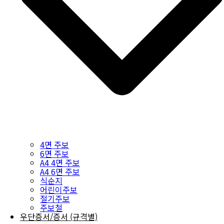
4면 주보
6면 주보
A4 4면 주보
A4 6면 주보
식순지
어린이주보
절기주보
주보철
우단증서/증서 (규격별)