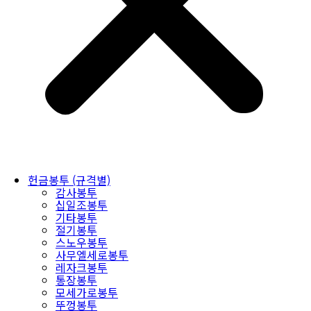
헌금봉투 (규격별)
감사봉투
십일조봉투
기타봉투
절기봉투
스노우봉투
사무엘세로봉투
레자크봉투
통장봉투
모세가로봉투
뚜껑봉투