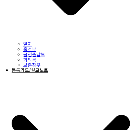
일지
출석부
금전출납부
회의록
보존장부
등록카드/설교노트