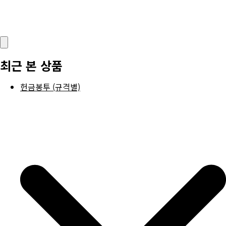
최근 본 상품
헌금봉투 (규격별)