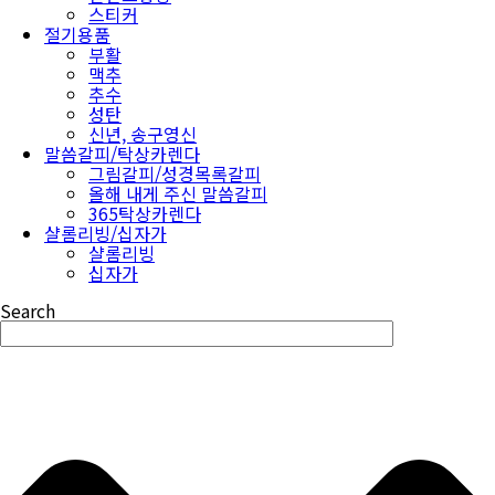
스티커
절기용품
부활
맥추
추수
성탄
신년, 송구영신
말씀갈피/탁상카렌다
그림갈피/성경목록갈피
올해 내게 주신 말씀갈피
365탁상카렌다
샬롬리빙/십자가
샬롬리빙
십자가
Search