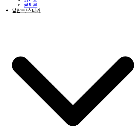
글씨본
달란트/스티커