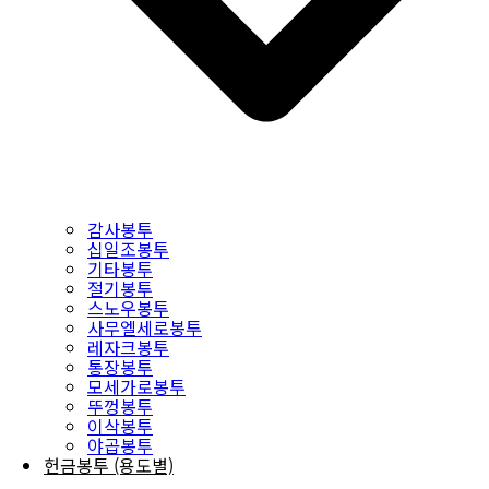
감사봉투
십일조봉투
기타봉투
절기봉투
스노우봉투
사무엘세로봉투
레자크봉투
통장봉투
모세가로봉투
뚜껑봉투
이삭봉투
야곱봉투
헌금봉투 (용도별)