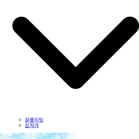
샬롬리빙
십자가