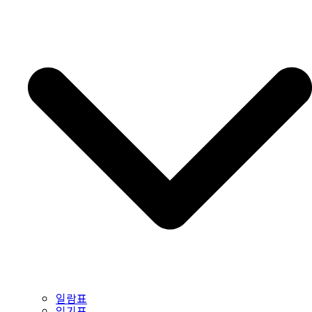
일람표
읽기표