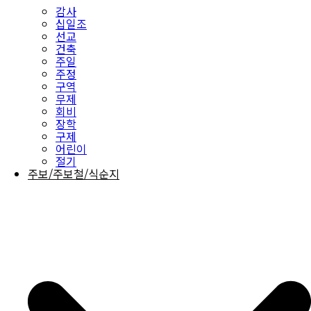
감사
십일조
선교
건축
주일
주정
구역
무제
회비
장학
구제
어린이
절기
주보/주보철/식순지