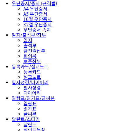
우단증서/증서 (규격별)
A4 우단증서
A5 우단증서
16절 우단증서
32절 우단증서
우단증서 속지
일지/출석부/장부
일지
출석부
금전출납부
회의록
보존장부
등록카드/설교노트
등록카드
설교노트
필사성경/다이어리
필사성경
다이어리
일람표/읽기표/글씨본
일람표
읽기표
글씨본
달란트/스티커
달란트
달란트통장