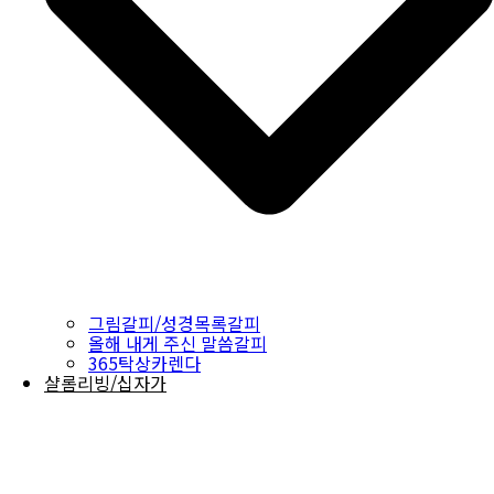
그림갈피/성경목록갈피
올해 내게 주신 말씀갈피
365탁상카렌다
샬롬리빙/십자가