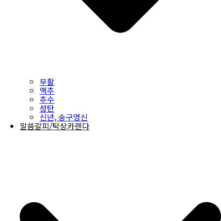
부활
맥추
추수
성탄
신년, 송구영신
말씀갈피/탁상카렌다