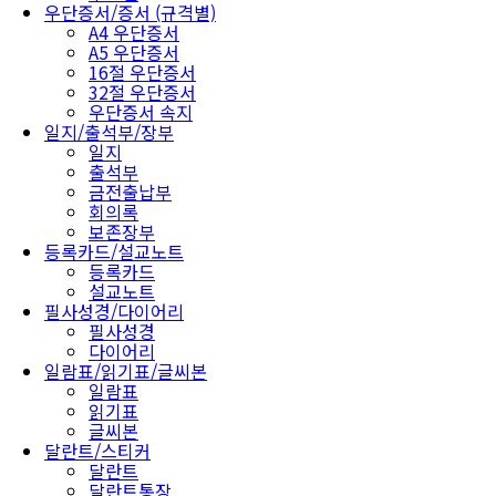
우단증서/증서 (규격별)
A4 우단증서
A5 우단증서
16절 우단증서
32절 우단증서
우단증서 속지
일지/출석부/장부
일지
출석부
금전출납부
회의록
보존장부
등록카드/설교노트
등록카드
설교노트
필사성경/다이어리
필사성경
다이어리
일람표/읽기표/글씨본
일람표
읽기표
글씨본
달란트/스티커
달란트
달란트통장