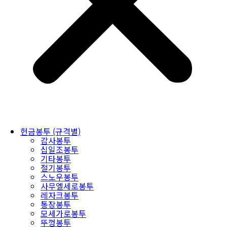
헌금봉투 (규격별)
감사봉투
십일조봉투
기타봉투
절기봉투
스노우봉투
사무엘세로봉투
레자크봉투
통장봉투
모세가로봉투
뚜껑봉투