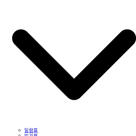
일람표
읽기표