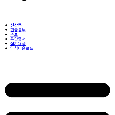
신상품
헌금봉투
주보
우단증서
절기용품
양식다운로드