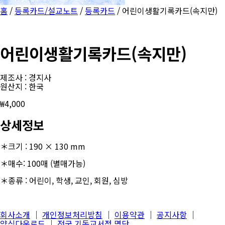
홈
/
등록카드/설교노트
/
등록카드
/ 어린이생활기록카드(속지만)
어린이생활기록카드(속지만)
제조사 : 경지사
원산지 : 한국
₩
4,000
상세정보
＊크기 : 190 × 130 mm
＊매수: 100매 (별매가능)
＊종류 : 어린이, 학생, 교인, 회원, 심방
회사소개
│
개인정보처리방침
│
이용약관
│
공지사항
│
양식다운로드
│
전국 기독교서점 명단