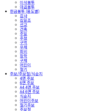
이삭봉투
야곱봉투
헌금봉투 (용도별)
감사
십일조
선교
건축
주일
주정
구역
무제
회비
장학
구제
어린이
절기
주보/주보철/식순지
4면 주보
6면 주보
A4 4면 주보
A4 6면 주보
식순지
어린이주보
절기주보
주보철