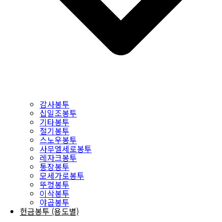
감사봉투
십일조봉투
기타봉투
절기봉투
스노우봉투
사무엘세로봉투
레자크봉투
통장봉투
모세가로봉투
뚜껑봉투
이삭봉투
야곱봉투
헌금봉투 (용도별)