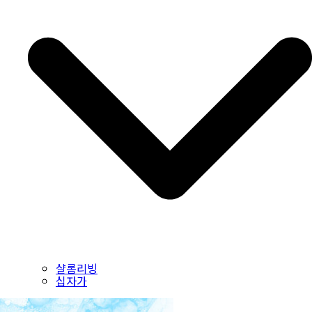
샬롬리빙
십자가