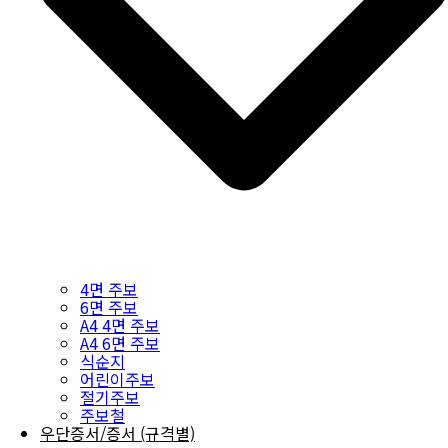
4면 주보
6면 주보
A4 4면 주보
A4 6면 주보
식순지
어린이주보
절기주보
주보철
우단증서/증서 (규격별)