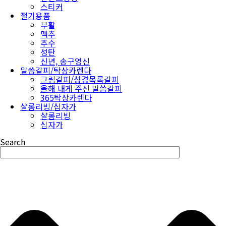
스티커
절기용품
부활
맥추
추수
성탄
신년, 송구영신
말씀갈피/탁상카렌다
그림갈피/성경목록갈피
올해 내게 주신 말씀갈피
365탁상카렌다
샬롬리빙/십자가
샬롬리빙
십자가
Search