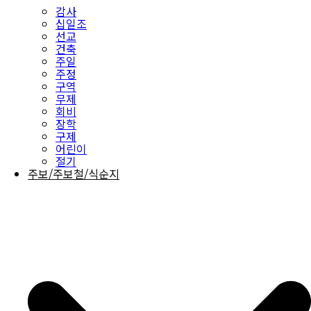
감사
십일조
선교
건축
주일
주정
구역
무제
회비
장학
구제
어린이
절기
주보/주보철/식순지