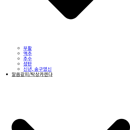
부활
맥추
추수
성탄
신년, 송구영신
말씀갈피/탁상카렌다