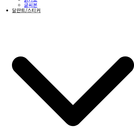
글씨본
달란트/스티커