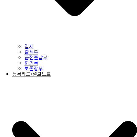
일지
출석부
금전출납부
회의록
보존장부
등록카드/설교노트