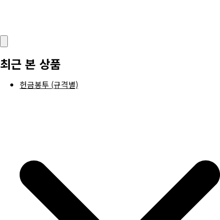
최근 본 상품
헌금봉투 (규격별)