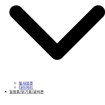
필사성경
다이어리
일람표/읽기표/글씨본