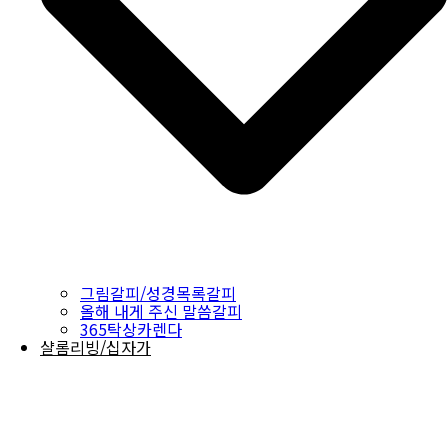
그림갈피/성경목록갈피
올해 내게 주신 말씀갈피
365탁상카렌다
샬롬리빙/십자가