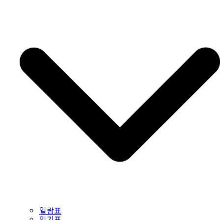
일람표
읽기표