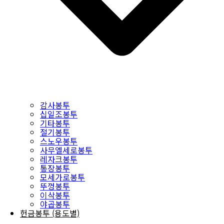
감사봉투
십일조봉투
기타봉투
절기봉투
스노우봉투
사무엘세로봉투
레자크봉투
통장봉투
모세가로봉투
뚜껑봉투
이삭봉투
야곱봉투
헌금봉투 (용도별)