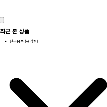
최근 본 상품
헌금봉투 (규격별)