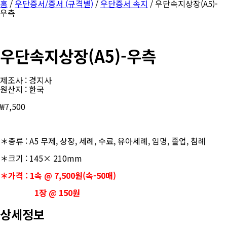
홈
/
우단증서/증서 (규격별)
/
우단증서 속지
/ 우단속지상장(A5)-
우측
우단속지상장(A5)-우측
제조사 : 경지사
원산지 : 한국
₩
7,500
＊종류 : A5 무제, 상장, 세례, 수료, 유아세례, 임명, 졸업, 침례
＊크기 : 145× 210mm
＊가격 : 1속 @ 7,500원(속-50매)
1장 @ 150원
상세정보