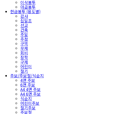
이삭봉투
야곱봉투
헌금봉투 (용도별)
감사
십일조
선교
건축
주일
주정
구역
무제
회비
장학
구제
어린이
절기
주보/주보철/식순지
4면 주보
6면 주보
A4 4면 주보
A4 6면 주보
식순지
어린이주보
절기주보
주보철