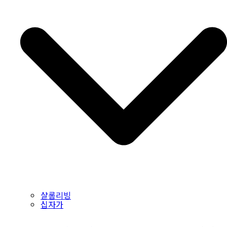
샬롬리빙
십자가