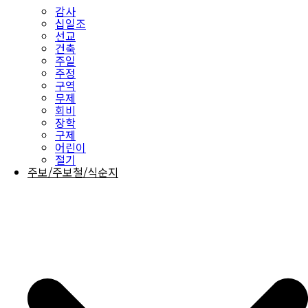
감사
십일조
선교
건축
주일
주정
구역
무제
회비
장학
구제
어린이
절기
주보/주보철/식순지