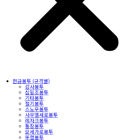
헌금봉투 (규격별)
감사봉투
십일조봉투
기타봉투
절기봉투
스노우봉투
사무엘세로봉투
레자크봉투
통장봉투
모세가로봉투
뚜껑봉투