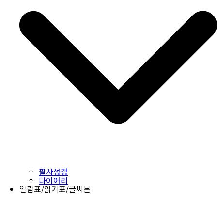
필사성경
다이어리
일람표/읽기표/글씨본