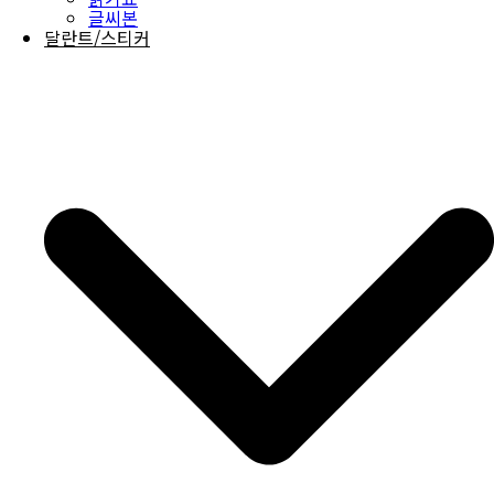
글씨본
달란트/스티커