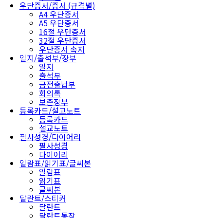
우단증서/증서 (규격별)
A4 우단증서
A5 우단증서
16절 우단증서
32절 우단증서
우단증서 속지
일지/출석부/장부
일지
출석부
금전출납부
회의록
보존장부
등록카드/설교노트
등록카드
설교노트
필사성경/다이어리
필사성경
다이어리
일람표/읽기표/글씨본
일람표
읽기표
글씨본
달란트/스티커
달란트
달란트통장