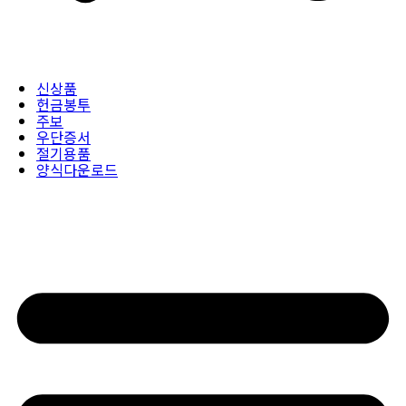
신상품
헌금봉투
주보
우단증서
절기용품
양식다운로드