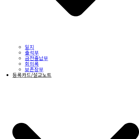
일지
출석부
금전출납부
회의록
보존장부
등록카드/설교노트