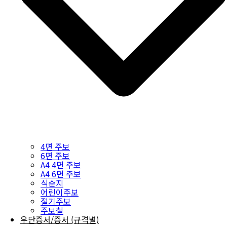
4면 주보
6면 주보
A4 4면 주보
A4 6면 주보
식순지
어린이주보
절기주보
주보철
우단증서/증서 (규격별)