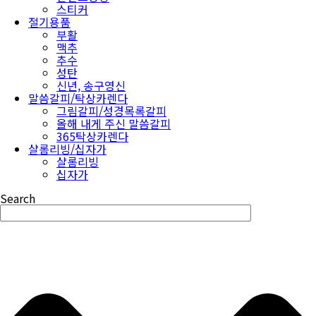
스티커
절기용품
부활
맥추
추수
성탄
신년, 송구영신
말씀갈피/탁상카렌다
그림갈피/성경목록갈피
올해 내게 주신 말씀갈피
365탁상카렌다
샬롬리빙/십자가
샬롬리빙
십자가
Search