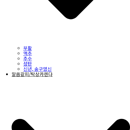
부활
맥추
추수
성탄
신년, 송구영신
말씀갈피/탁상카렌다