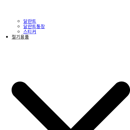
달란트
달란트통장
스티커
절기용품