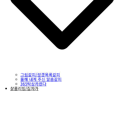
그림갈피/성경목록갈피
올해 내게 주신 말씀갈피
365탁상카렌다
샬롬리빙/십자가