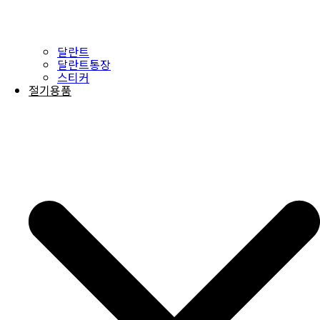
달란트
달란트통장
스티커
절기용품