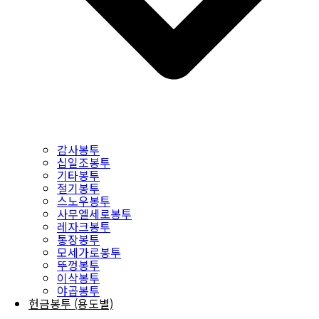
감사봉투
십일조봉투
기타봉투
절기봉투
스노우봉투
사무엘세로봉투
레자크봉투
통장봉투
모세가로봉투
뚜껑봉투
이삭봉투
야곱봉투
헌금봉투 (용도별)