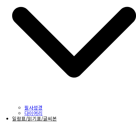
필사성경
다이어리
일람표/읽기표/글씨본