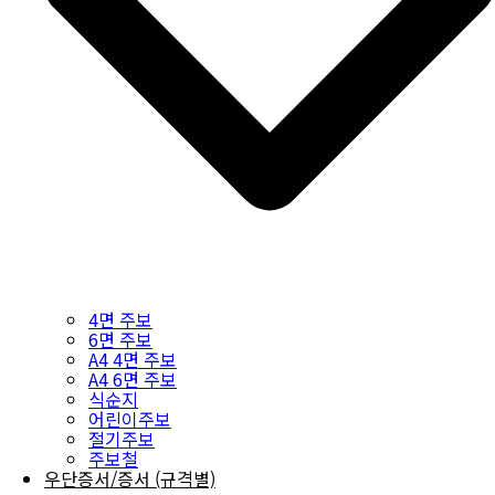
4면 주보
6면 주보
A4 4면 주보
A4 6면 주보
식순지
어린이주보
절기주보
주보철
우단증서/증서 (규격별)