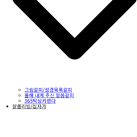
그림갈피/성경목록갈피
올해 내게 주신 말씀갈피
365탁상카렌다
샬롬리빙/십자가