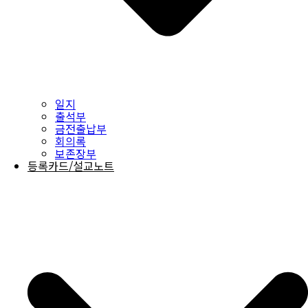
일지
출석부
금전출납부
회의록
보존장부
등록카드/설교노트