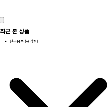
최근 본 상품
헌금봉투 (규격별)