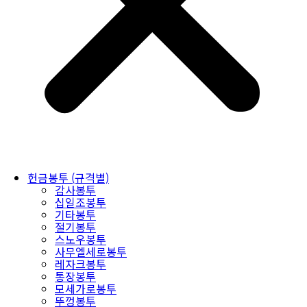
헌금봉투 (규격별)
감사봉투
십일조봉투
기타봉투
절기봉투
스노우봉투
사무엘세로봉투
레자크봉투
통장봉투
모세가로봉투
뚜껑봉투