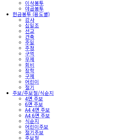
이삭봉투
야곱봉투
헌금봉투 (용도별)
감사
십일조
선교
건축
주일
주정
구역
무제
회비
장학
구제
어린이
절기
주보/주보철/식순지
4면 주보
6면 주보
A4 4면 주보
A4 6면 주보
식순지
어린이주보
절기주보
주보철