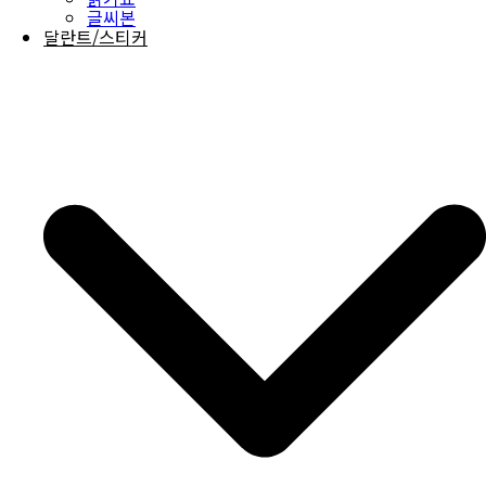
글씨본
달란트/스티커