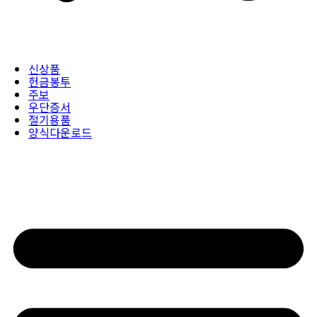
신상품
헌금봉투
주보
우단증서
절기용품
양식다운로드