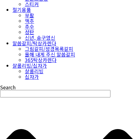
스티커
절기용품
부활
맥추
추수
성탄
신년, 송구영신
말씀갈피/탁상카렌다
그림갈피/성경목록갈피
올해 내게 주신 말씀갈피
365탁상카렌다
샬롬리빙/십자가
샬롬리빙
십자가
Search