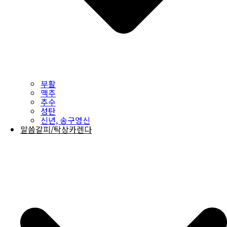
부활
맥추
추수
성탄
신년, 송구영신
말씀갈피/탁상카렌다