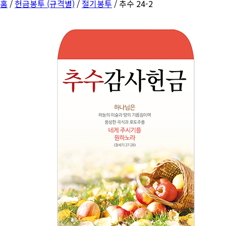
홈
/
헌금봉투 (규격별)
/
절기봉투
/ 추수 24-2