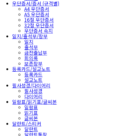
우단증서/증서 (규격별)
A4 우단증서
A5 우단증서
16절 우단증서
32절 우단증서
우단증서 속지
일지/출석부/장부
일지
출석부
금전출납부
회의록
보존장부
등록카드/설교노트
등록카드
설교노트
필사성경/다이어리
필사성경
다이어리
일람표/읽기표/글씨본
일람표
읽기표
글씨본
달란트/스티커
달란트
달란트통장