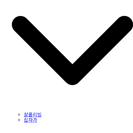
샬롬리빙
십자가