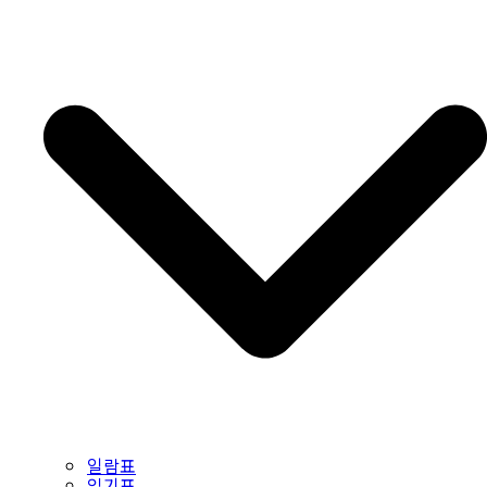
일람표
읽기표