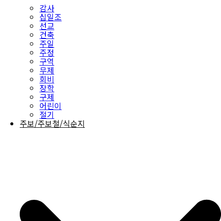
감사
십일조
선교
건축
주일
주정
구역
무제
회비
장학
구제
어린이
절기
주보/주보철/식순지