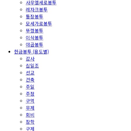
사무엘세로봉투
레자크봉투
통장봉투
모세가로봉투
뚜껑봉투
이삭봉투
야곱봉투
헌금봉투 (용도별)
감사
십일조
선교
건축
주일
주정
구역
무제
회비
장학
구제