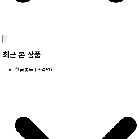
최근 본 상품
헌금봉투 (규격별)