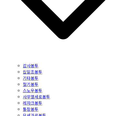
감사봉투
십일조봉투
기타봉투
절기봉투
스노우봉투
사무엘세로봉투
레자크봉투
통장봉투
모세가로봉투