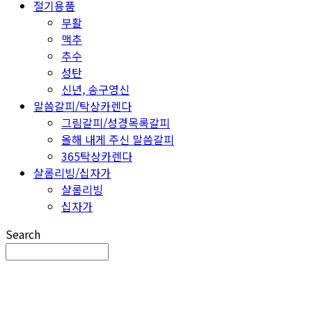
절기용품
부활
맥추
추수
성탄
신년, 송구영신
말씀갈피/탁상카렌다
그림갈피/성경목록갈피
올해 내게 주신 말씀갈피
365탁상카렌다
샬롬리빙/십자가
샬롬리빙
십자가
Search