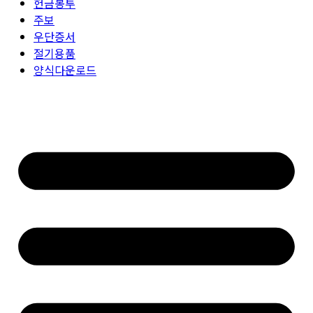
헌금봉투
주보
우단증서
절기용품
양식다운로드