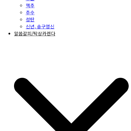
맥추
추수
성탄
신년, 송구영신
말씀갈피/탁상카렌다