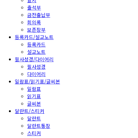
일지
출석부
금전출납부
회의록
보존장부
등록카드/설교노트
등록카드
설교노트
필사성경/다이어리
필사성경
다이어리
일람표/읽기표/글씨본
일람표
읽기표
글씨본
달란트/스티커
달란트
달란트통장
스티커