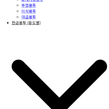
뚜껑봉투
이삭봉투
야곱봉투
헌금봉투 (용도별)