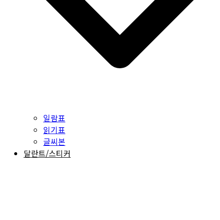
일람표
읽기표
글씨본
달란트/스티커