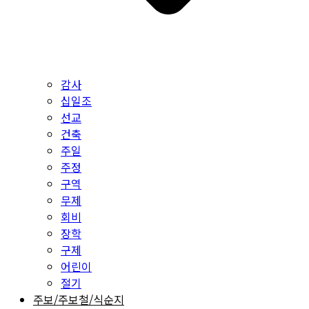
감사
십일조
선교
건축
주일
주정
구역
무제
회비
장학
구제
어린이
절기
주보/주보철/식순지