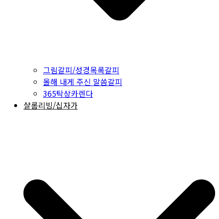
그림갈피/성경목록갈피
올해 내게 주신 말씀갈피
365탁상카렌다
샬롬리빙/십자가