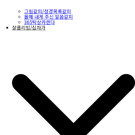
그림갈피/성경목록갈피
올해 내게 주신 말씀갈피
365탁상카렌다
샬롬리빙/십자가