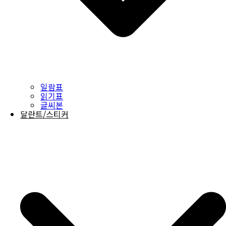
일람표
읽기표
글씨본
달란트/스티커