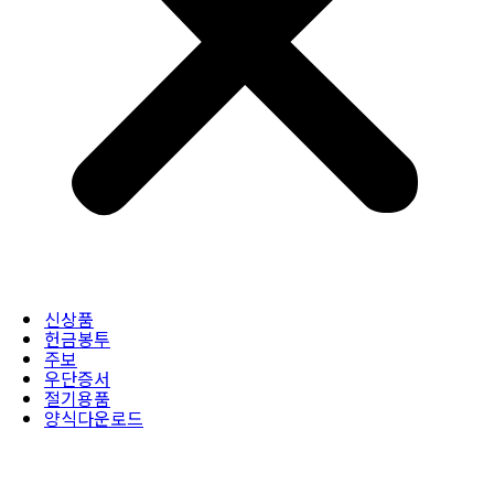
신상품
헌금봉투
주보
우단증서
절기용품
양식다운로드