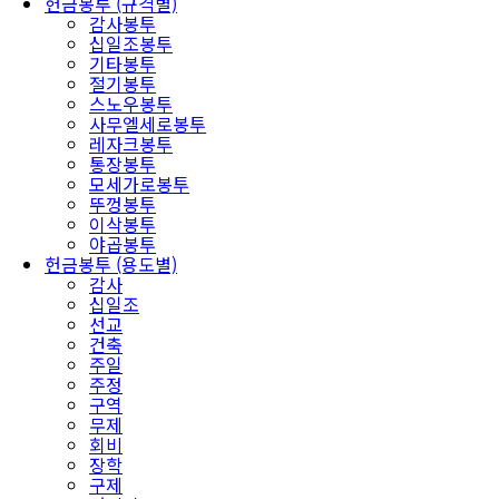
헌금봉투 (규격별)
감사봉투
십일조봉투
기타봉투
절기봉투
스노우봉투
사무엘세로봉투
레자크봉투
통장봉투
모세가로봉투
뚜껑봉투
이삭봉투
야곱봉투
헌금봉투 (용도별)
감사
십일조
선교
건축
주일
주정
구역
무제
회비
장학
구제