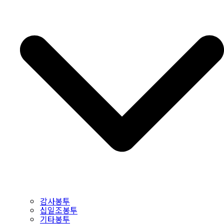
감사봉투
십일조봉투
기타봉투