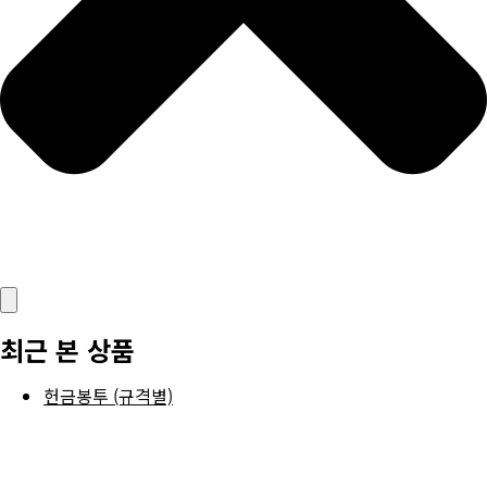
최근 본 상품
헌금봉투 (규격별)