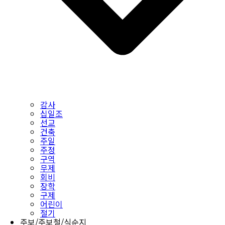
감사
십일조
선교
건축
주일
주정
구역
무제
회비
장학
구제
어린이
절기
주보/주보철/식순지