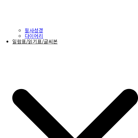
필사성경
다이어리
일람표/읽기표/글씨본