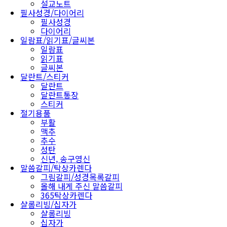
설교노트
필사성경/다이어리
필사성경
다이어리
일람표/읽기표/글씨본
일람표
읽기표
글씨본
달란트/스티커
달란트
달란트통장
스티커
절기용품
부활
맥추
추수
성탄
신년, 송구영신
말씀갈피/탁상카렌다
그림갈피/성경목록갈피
올해 내게 주신 말씀갈피
365탁상카렌다
샬롬리빙/십자가
샬롬리빙
십자가