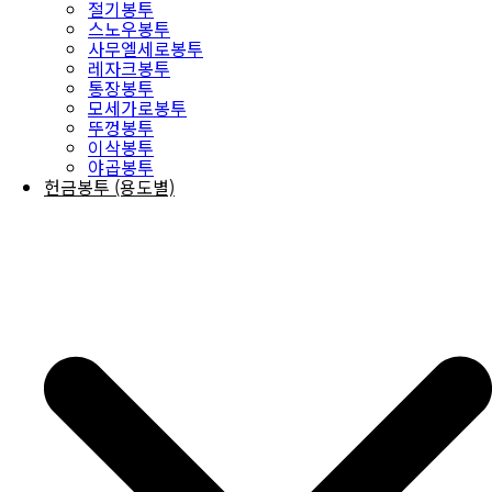
절기봉투
스노우봉투
사무엘세로봉투
레자크봉투
통장봉투
모세가로봉투
뚜껑봉투
이삭봉투
야곱봉투
헌금봉투 (용도별)