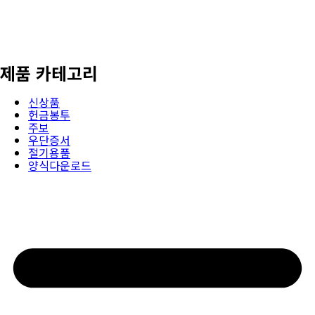
제품 카테고리
신상품
헌금봉투
주보
우단증서
절기용품
양식다운로드