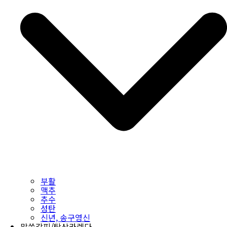
부활
맥추
추수
성탄
신년, 송구영신
말씀갈피/탁상카렌다