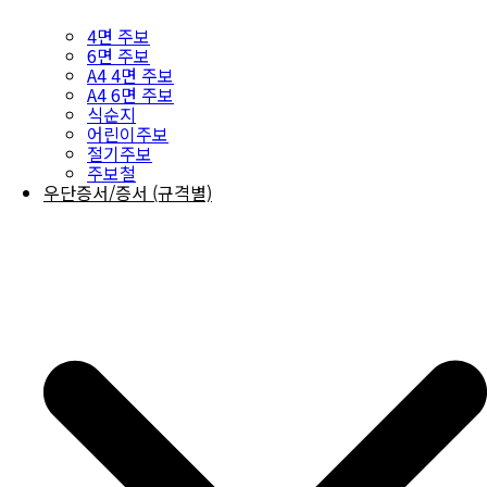
4면 주보
6면 주보
A4 4면 주보
A4 6면 주보
식순지
어린이주보
절기주보
주보철
우단증서/증서 (규격별)