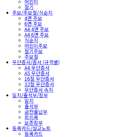
어린이
절기
주보/주보철/식순지
4면 주보
6면 주보
A4 4면 주보
A4 6면 주보
식순지
어린이주보
절기주보
주보철
우단증서/증서 (규격별)
A4 우단증서
A5 우단증서
16절 우단증서
32절 우단증서
우단증서 속지
일지/출석부/장부
일지
출석부
금전출납부
회의록
보존장부
등록카드/설교노트
등록카드