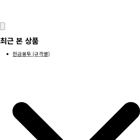
최근 본 상품
헌금봉투 (규격별)