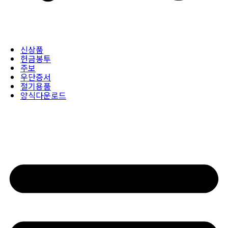
신상품
헌금봉투
주보
우단증서
절기용품
양식다운로드