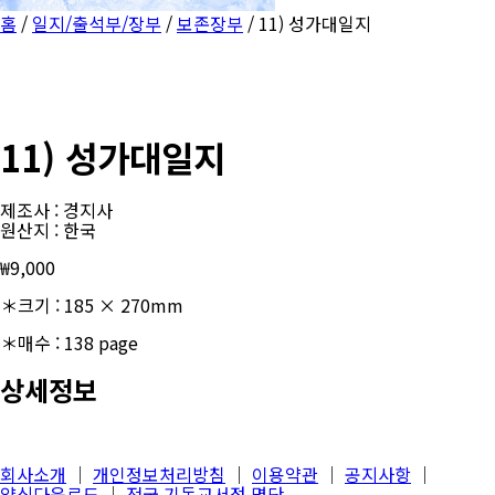
홈
/
일지/출석부/장부
/
보존장부
/ 11) 성가대일지
11) 성가대일지
제조사 : 경지사
원산지 : 한국
₩
9,000
＊크기 : 185 × 270mm
＊매수 : 138 page
상세정보
회사소개
│
개인정보처리방침
│
이용약관
│
공지사항
│
양식다운로드
│
전국 기독교서점 명단