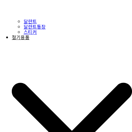
달란트
달란트통장
스티커
절기용품