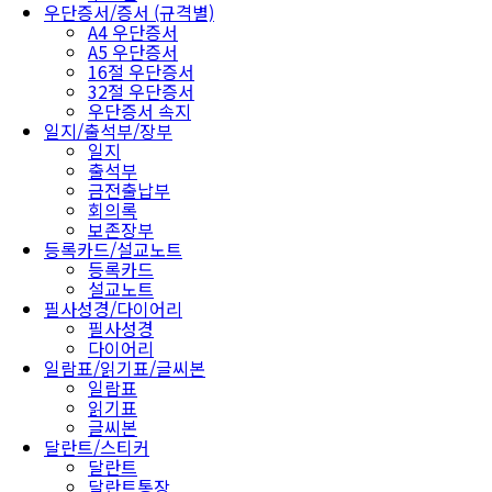
우단증서/증서 (규격별)
A4 우단증서
A5 우단증서
16절 우단증서
32절 우단증서
우단증서 속지
일지/출석부/장부
일지
출석부
금전출납부
회의록
보존장부
등록카드/설교노트
등록카드
설교노트
필사성경/다이어리
필사성경
다이어리
일람표/읽기표/글씨본
일람표
읽기표
글씨본
달란트/스티커
달란트
달란트통장