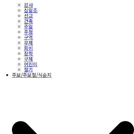
감사
십일조
선교
건축
주일
주정
구역
무제
회비
장학
구제
어린이
절기
주보/주보철/식순지