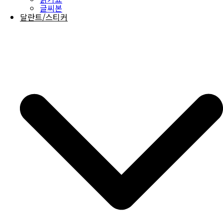
글씨본
달란트/스티커