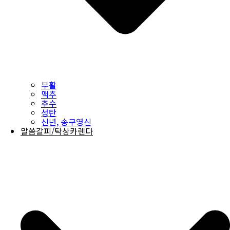
부활
맥추
추수
성탄
신년, 송구영신
말씀갈피/탁상카렌다