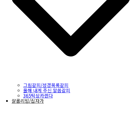
그림갈피/성경목록갈피
올해 내게 주신 말씀갈피
365탁상카렌다
샬롬리빙/십자가