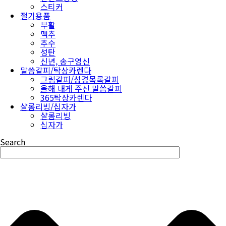
스티커
절기용품
부활
맥추
추수
성탄
신년, 송구영신
말씀갈피/탁상카렌다
그림갈피/성경목록갈피
올해 내게 주신 말씀갈피
365탁상카렌다
샬롬리빙/십자가
샬롬리빙
십자가
Search