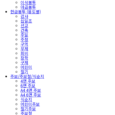
이삭봉투
야곱봉투
헌금봉투 (용도별)
감사
십일조
선교
건축
주일
주정
구역
무제
회비
장학
구제
어린이
절기
주보/주보철/식순지
4면 주보
6면 주보
A4 4면 주보
A4 6면 주보
식순지
어린이주보
절기주보
주보철