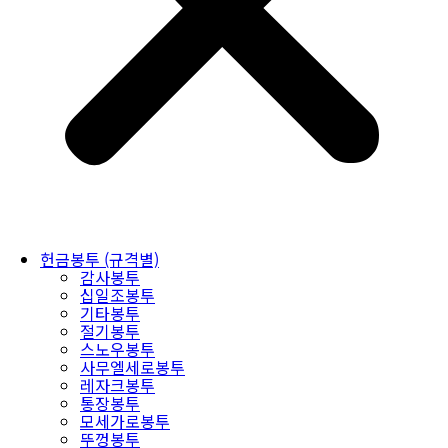
헌금봉투 (규격별)
감사봉투
십일조봉투
기타봉투
절기봉투
스노우봉투
사무엘세로봉투
레자크봉투
통장봉투
모세가로봉투
뚜껑봉투