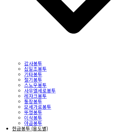
감사봉투
십일조봉투
기타봉투
절기봉투
스노우봉투
사무엘세로봉투
레자크봉투
통장봉투
모세가로봉투
뚜껑봉투
이삭봉투
야곱봉투
헌금봉투 (용도별)