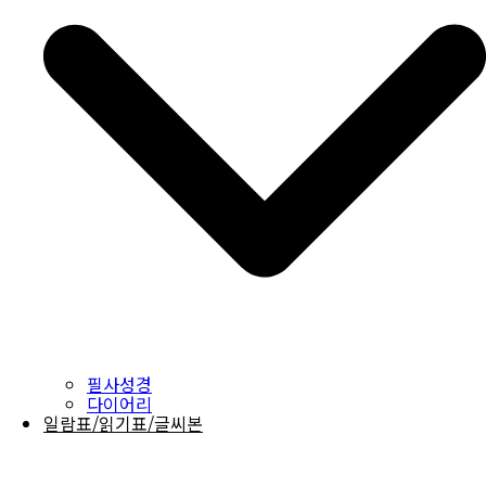
필사성경
다이어리
일람표/읽기표/글씨본