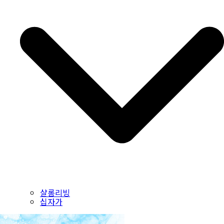
샬롬리빙
십자가