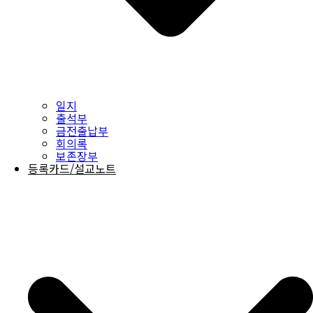
일지
출석부
금전출납부
회의록
보존장부
등록카드/설교노트