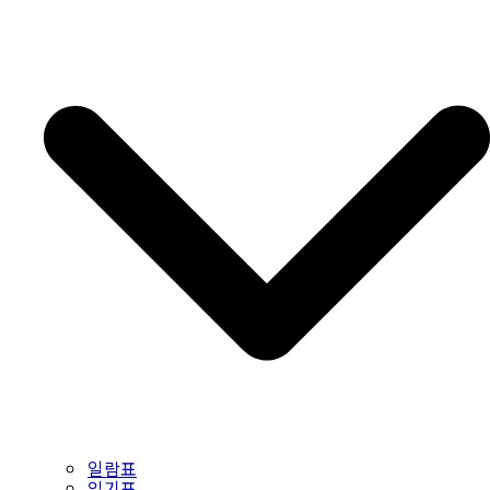
일람표
읽기표