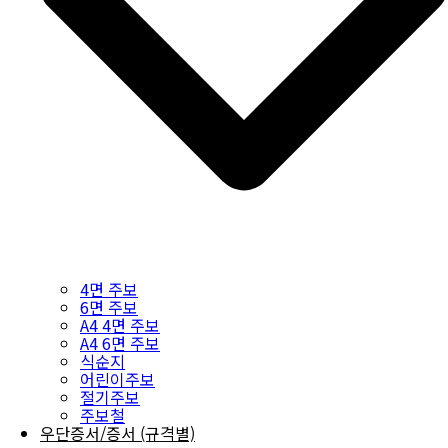
4면 주보
6면 주보
A4 4면 주보
A4 6면 주보
식순지
어린이주보
절기주보
주보철
우단증서/증서 (규격별)