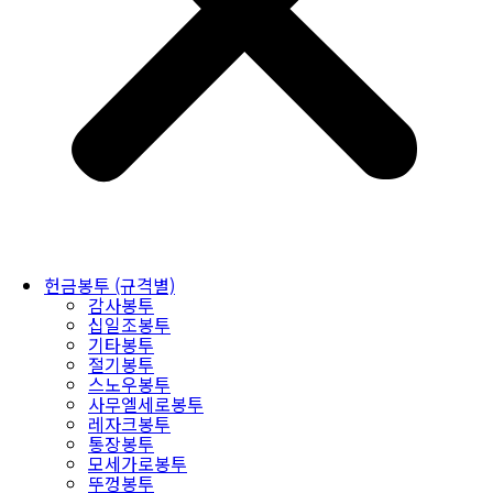
헌금봉투 (규격별)
감사봉투
십일조봉투
기타봉투
절기봉투
스노우봉투
사무엘세로봉투
레자크봉투
통장봉투
모세가로봉투
뚜껑봉투