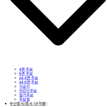
4면 주보
6면 주보
A4 4면 주보
A4 6면 주보
식순지
어린이주보
절기주보
주보철
우단증서/증서 (규격별)