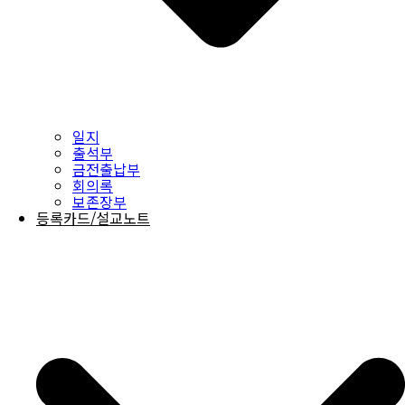
일지
출석부
금전출납부
회의록
보존장부
등록카드/설교노트