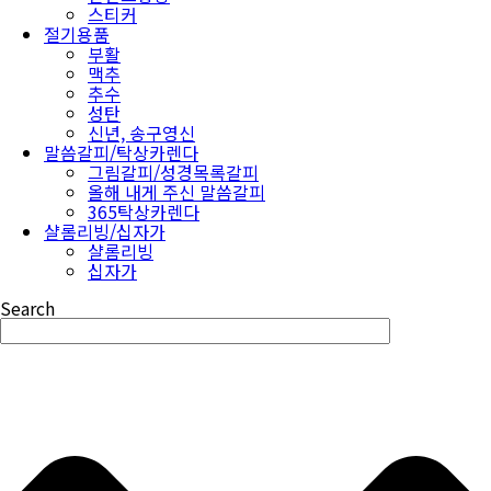
스티커
절기용품
부활
맥추
추수
성탄
신년, 송구영신
말씀갈피/탁상카렌다
그림갈피/성경목록갈피
올해 내게 주신 말씀갈피
365탁상카렌다
샬롬리빙/십자가
샬롬리빙
십자가
Search