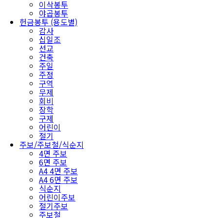
이삭봉투
야곱봉투
헌금봉투 (용도별)
감사
십일조
선교
건축
주일
주정
구역
무제
회비
장학
구제
어린이
절기
주보/주보철/식순지
4면 주보
6면 주보
A4 4면 주보
A4 6면 주보
식순지
어린이주보
절기주보
주보철