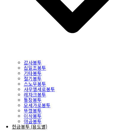
감사봉투
십일조봉투
기타봉투
절기봉투
스노우봉투
사무엘세로봉투
레자크봉투
통장봉투
모세가로봉투
뚜껑봉투
이삭봉투
야곱봉투
헌금봉투 (용도별)