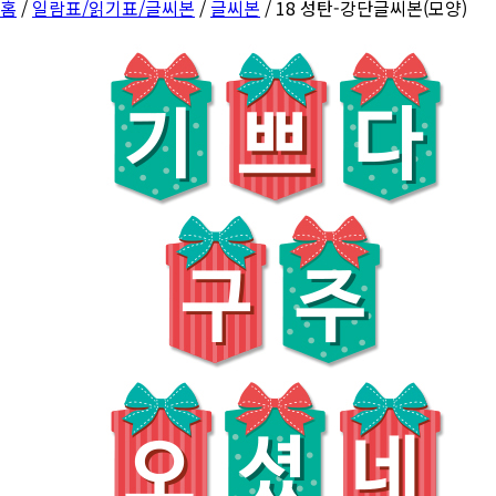
홈
/
일람표/읽기표/글씨본
/
글씨본
/ 18 성탄-강단글씨본(모양)