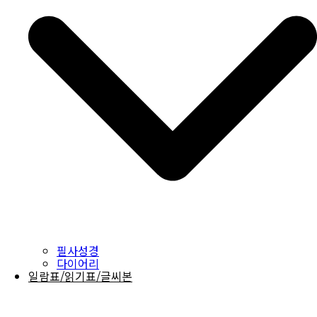
필사성경
다이어리
일람표/읽기표/글씨본