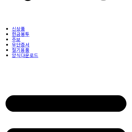
신상품
헌금봉투
주보
우단증서
절기용품
양식다운로드