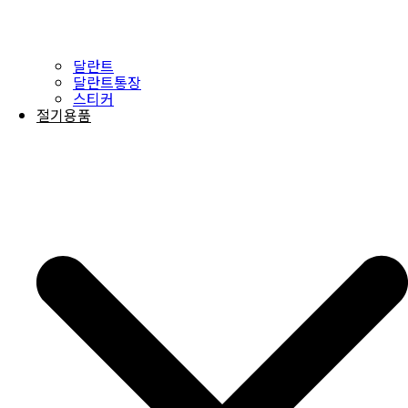
달란트
달란트통장
스티커
절기용품