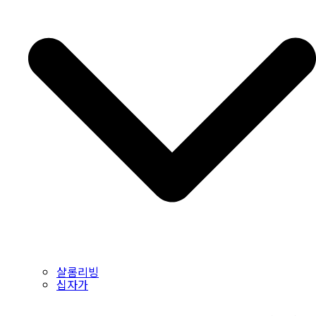
샬롬리빙
십자가