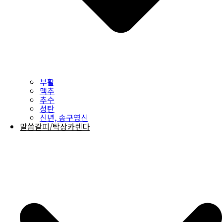
부활
맥추
추수
성탄
신년, 송구영신
말씀갈피/탁상카렌다