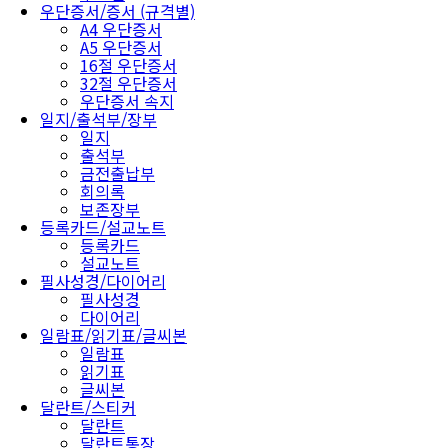
우단증서/증서 (규격별)
A4 우단증서
A5 우단증서
16절 우단증서
32절 우단증서
우단증서 속지
일지/출석부/장부
일지
출석부
금전출납부
회의록
보존장부
등록카드/설교노트
등록카드
설교노트
필사성경/다이어리
필사성경
다이어리
일람표/읽기표/글씨본
일람표
읽기표
글씨본
달란트/스티커
달란트
달란트통장