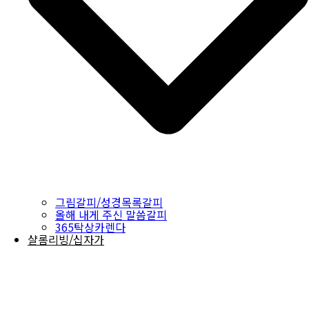
그림갈피/성경목록갈피
올해 내게 주신 말씀갈피
365탁상카렌다
샬롬리빙/십자가