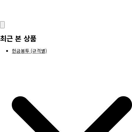
최근 본 상품
헌금봉투 (규격별)