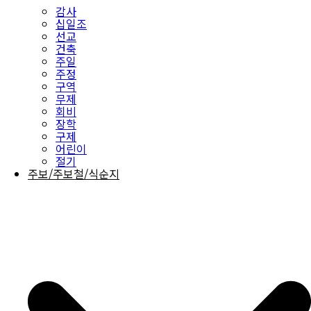
감사
십일조
선교
건축
주일
주정
구역
무제
회비
장학
구제
어린이
절기
주보/주보철/식순지