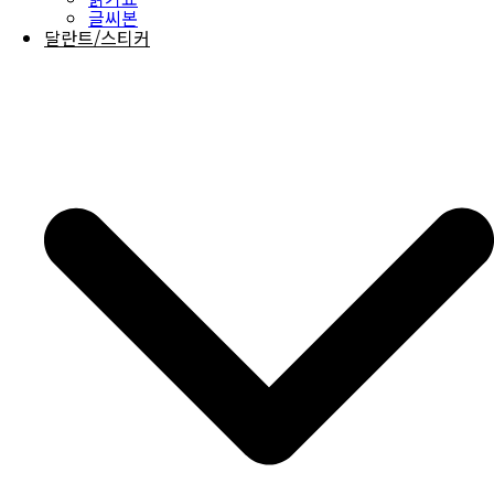
글씨본
달란트/스티커