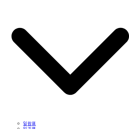
일람표
읽기표