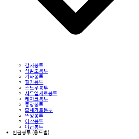
감사봉투
십일조봉투
기타봉투
절기봉투
스노우봉투
사무엘세로봉투
레자크봉투
통장봉투
모세가로봉투
뚜껑봉투
이삭봉투
야곱봉투
헌금봉투 (용도별)