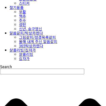
스티커
절기용품
부활
맥추
추수
성탄
신년, 송구영신
말씀갈피/탁상카렌다
그림갈피/성경목록갈피
올해 내게 주신 말씀갈피
365탁상카렌다
샬롬리빙/십자가
샬롬리빙
십자가
Search