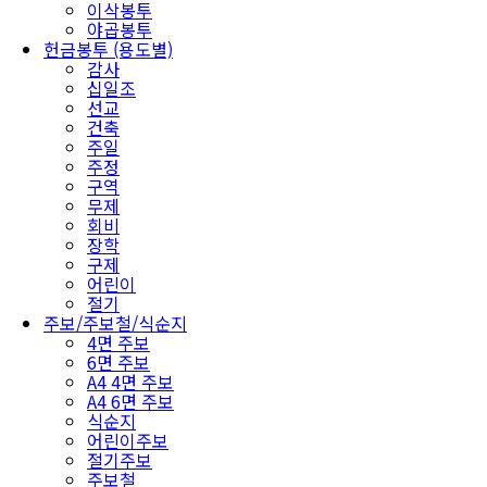
이삭봉투
야곱봉투
헌금봉투 (용도별)
감사
십일조
선교
건축
주일
주정
구역
무제
회비
장학
구제
어린이
절기
주보/주보철/식순지
4면 주보
6면 주보
A4 4면 주보
A4 6면 주보
식순지
어린이주보
절기주보
주보철