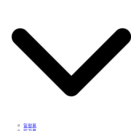
일람표
읽기표