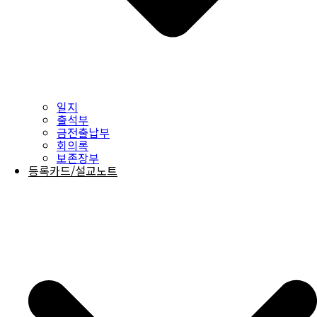
일지
출석부
금전출납부
회의록
보존장부
등록카드/설교노트