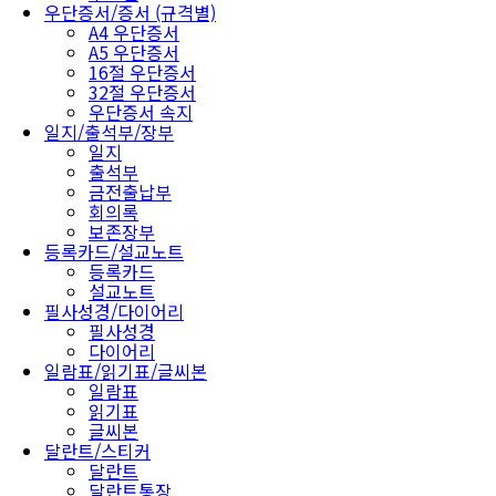
우단증서/증서 (규격별)
A4 우단증서
A5 우단증서
16절 우단증서
32절 우단증서
우단증서 속지
일지/출석부/장부
일지
출석부
금전출납부
회의록
보존장부
등록카드/설교노트
등록카드
설교노트
필사성경/다이어리
필사성경
다이어리
일람표/읽기표/글씨본
일람표
읽기표
글씨본
달란트/스티커
달란트
달란트통장