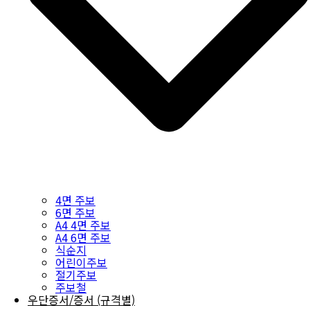
4면 주보
6면 주보
A4 4면 주보
A4 6면 주보
식순지
어린이주보
절기주보
주보철
우단증서/증서 (규격별)