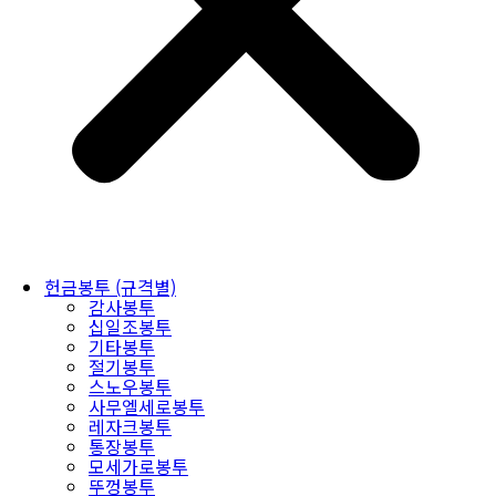
헌금봉투 (규격별)
감사봉투
십일조봉투
기타봉투
절기봉투
스노우봉투
사무엘세로봉투
레자크봉투
통장봉투
모세가로봉투
뚜껑봉투