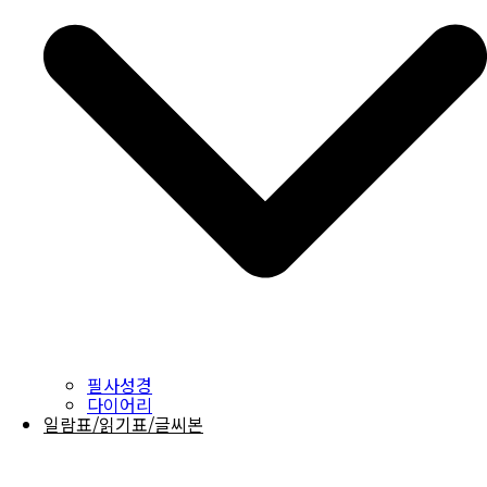
필사성경
다이어리
일람표/읽기표/글씨본