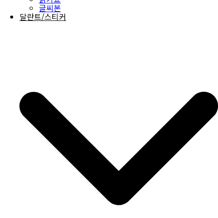
글씨본
달란트/스티커