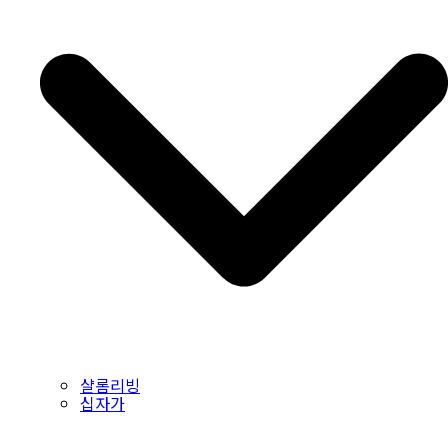
샬롬리빙
십자가