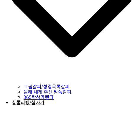
그림갈피/성경목록갈피
올해 내게 주신 말씀갈피
365탁상카렌다
샬롬리빙/십자가