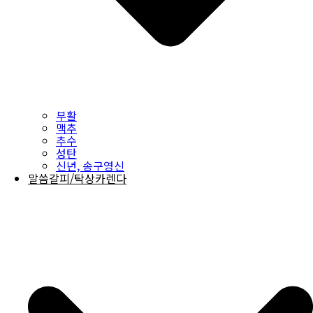
부활
맥추
추수
성탄
신년, 송구영신
말씀갈피/탁상카렌다