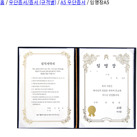
홈
/
우단증서/증서 (규격별)
/
A5 우단증서
/ 임명장A5