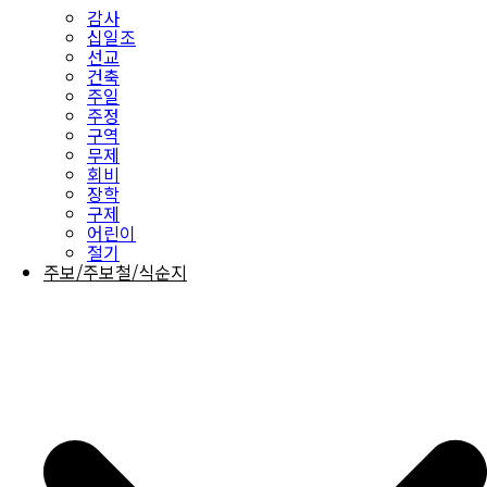
감사
십일조
선교
건축
주일
주정
구역
무제
회비
장학
구제
어린이
절기
주보/주보철/식순지