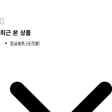
최근 본 상품
헌금봉투 (규격별)