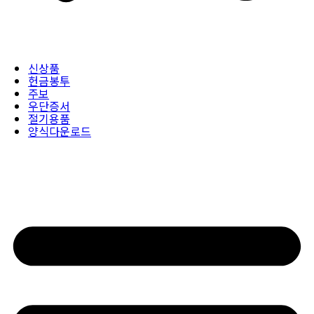
신상품
헌금봉투
주보
우단증서
절기용품
양식다운로드