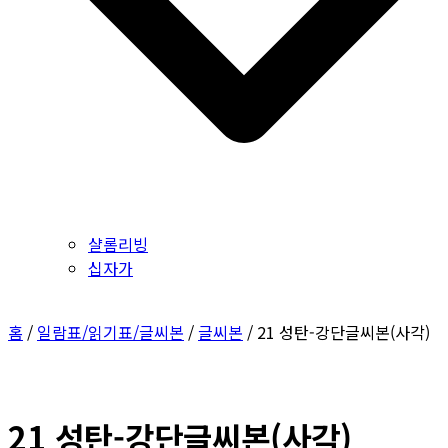
샬롬리빙
십자가
홈
/
일람표/읽기표/글씨본
/
글씨본
/ 21 성탄-강단글씨본(사각)
21 성탄-강단글씨본(사각)