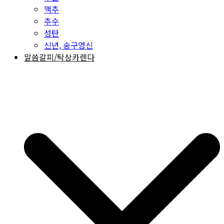
맥추
추수
성탄
신년, 송구영신
말씀갈피/탁상카렌다