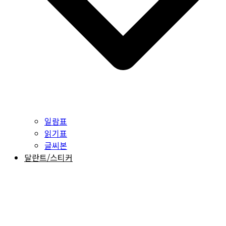
일람표
읽기표
글씨본
달란트/스티커