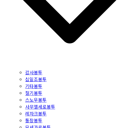
감사봉투
십일조봉투
기타봉투
절기봉투
스노우봉투
사무엘세로봉투
레자크봉투
통장봉투
모세가로봉투