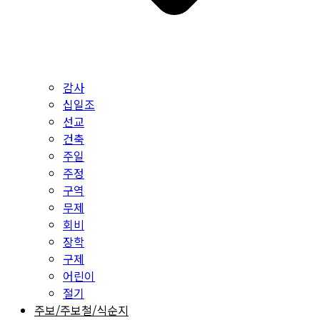
감사
십일조
선교
건축
주일
주정
구역
무제
회비
장학
구제
어린이
절기
주보/주보철/식순지