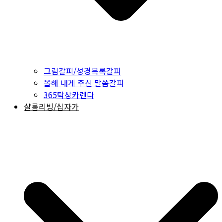
그림갈피/성경목록갈피
올해 내게 주신 말씀갈피
365탁상카렌다
샬롬리빙/십자가