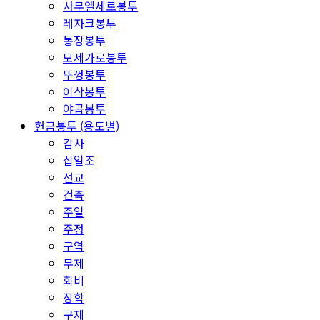
사무엘세로봉투
레자크봉투
통장봉투
모세가로봉투
뚜껑봉투
이삭봉투
야곱봉투
헌금봉투 (용도별)
감사
십일조
선교
건축
주일
주정
구역
무제
회비
장학
구제