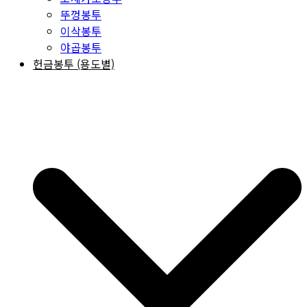
뚜껑봉투
이삭봉투
야곱봉투
헌금봉투 (용도별)