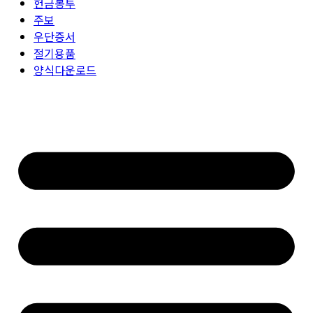
헌금봉투
주보
우단증서
절기용품
양식다운로드