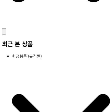
최근 본 상품
헌금봉투 (규격별)