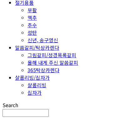
절기용품
부활
맥추
추수
성탄
신년, 송구영신
말씀갈피/탁상카렌다
그림갈피/성경목록갈피
올해 내게 주신 말씀갈피
365탁상카렌다
샬롬리빙/십자가
샬롬리빙
십자가
Search