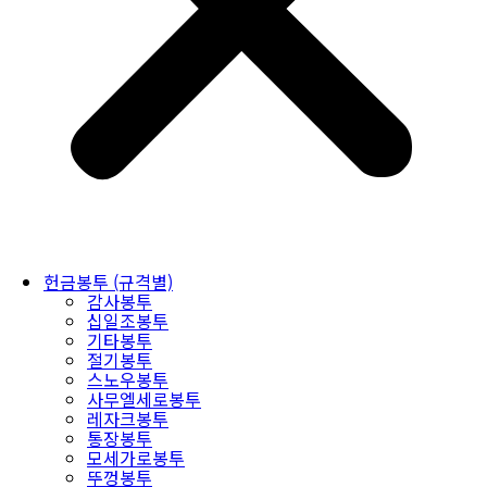
헌금봉투 (규격별)
감사봉투
십일조봉투
기타봉투
절기봉투
스노우봉투
사무엘세로봉투
레자크봉투
통장봉투
모세가로봉투
뚜껑봉투