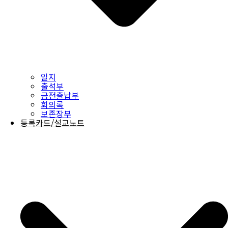
일지
출석부
금전출납부
회의록
보존장부
등록카드/설교노트