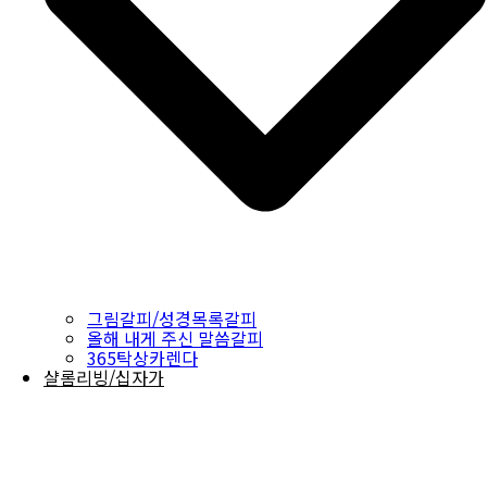
그림갈피/성경목록갈피
올해 내게 주신 말씀갈피
365탁상카렌다
샬롬리빙/십자가