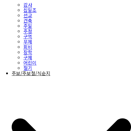
감사
십일조
선교
건축
주일
주정
구역
무제
회비
장학
구제
어린이
절기
주보/주보철/식순지