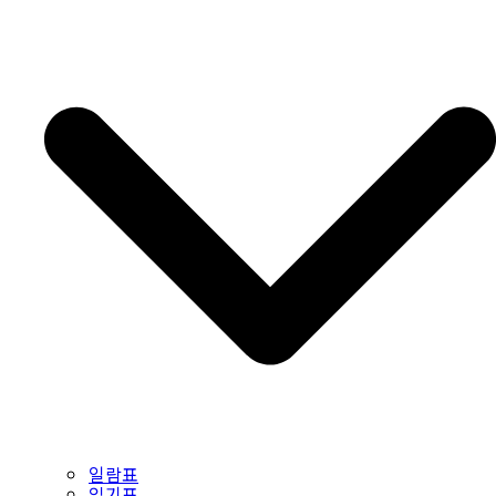
일람표
읽기표