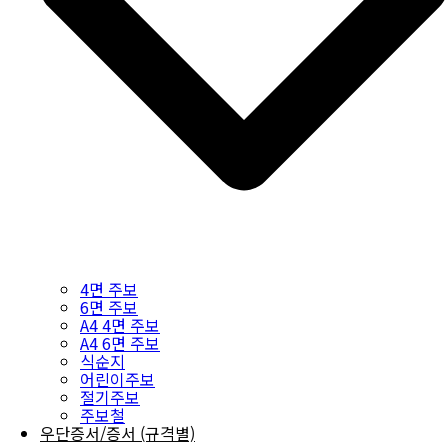
4면 주보
6면 주보
A4 4면 주보
A4 6면 주보
식순지
어린이주보
절기주보
주보철
우단증서/증서 (규격별)