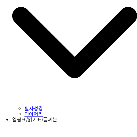
필사성경
다이어리
일람표/읽기표/글씨본