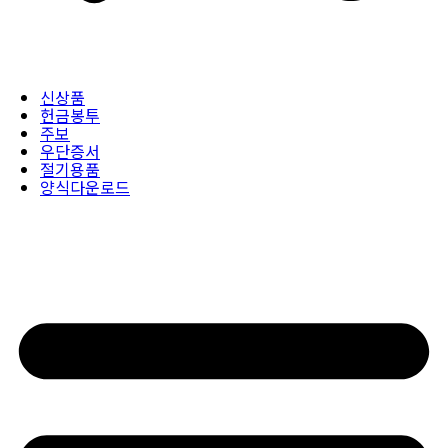
신상품
헌금봉투
주보
우단증서
절기용품
양식다운로드