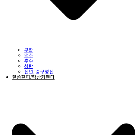
부활
맥추
추수
성탄
신년, 송구영신
말씀갈피/탁상카렌다