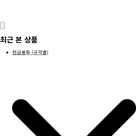
최근 본 상품
헌금봉투 (규격별)