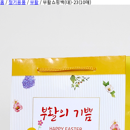
홈
/
절기용품
/
부활
/ 부활쇼핑백(대)-23(10매)