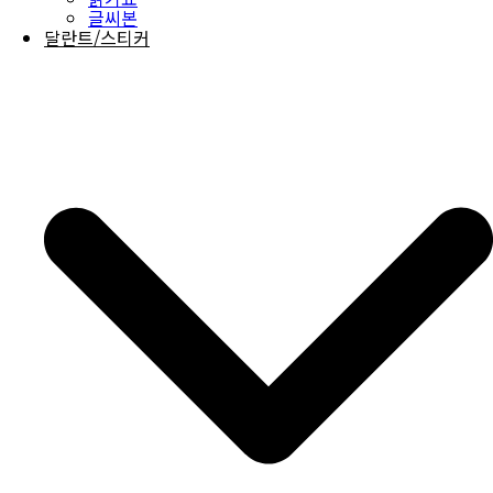
글씨본
달란트/스티커