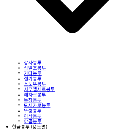
감사봉투
십일조봉투
기타봉투
절기봉투
스노우봉투
사무엘세로봉투
레자크봉투
통장봉투
모세가로봉투
뚜껑봉투
이삭봉투
야곱봉투
헌금봉투 (용도별)