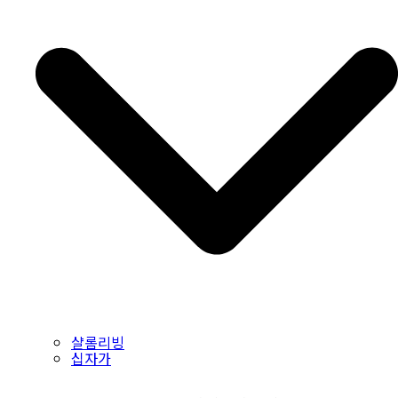
샬롬리빙
십자가