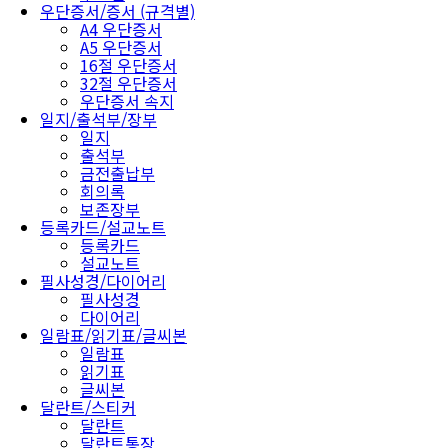
우단증서/증서 (규격별)
A4 우단증서
A5 우단증서
16절 우단증서
32절 우단증서
우단증서 속지
일지/출석부/장부
일지
출석부
금전출납부
회의록
보존장부
등록카드/설교노트
등록카드
설교노트
필사성경/다이어리
필사성경
다이어리
일람표/읽기표/글씨본
일람표
읽기표
글씨본
달란트/스티커
달란트
달란트통장