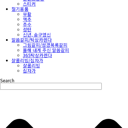
스티커
절기용품
부활
맥추
추수
성탄
신년, 송구영신
말씀갈피/탁상카렌다
그림갈피/성경목록갈피
올해 내게 주신 말씀갈피
365탁상카렌다
샬롬리빙/십자가
샬롬리빙
십자가
Search