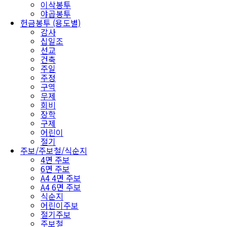
이삭봉투
야곱봉투
헌금봉투 (용도별)
감사
십일조
선교
건축
주일
주정
구역
무제
회비
장학
구제
어린이
절기
주보/주보철/식순지
4면 주보
6면 주보
A4 4면 주보
A4 6면 주보
식순지
어린이주보
절기주보
주보철