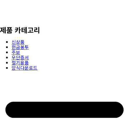
제품 카테고리
신상품
헌금봉투
주보
우단증서
절기용품
양식다운로드