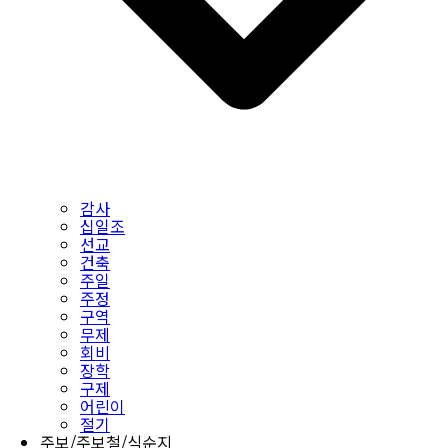
감사
십일조
선교
건축
주일
주정
구역
무제
회비
장학
구제
어린이
절기
주보/주보철/식순지