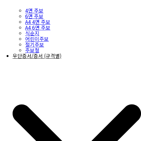
4면 주보
6면 주보
A4 4면 주보
A4 6면 주보
식순지
어린이주보
절기주보
주보철
우단증서/증서 (규격별)