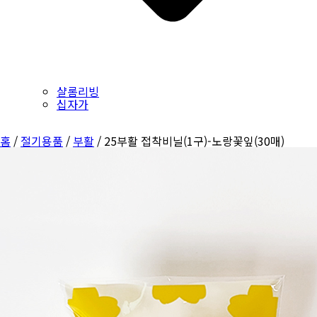
샬롬리빙
십자가
홈
/
절기용품
/
부활
/ 25부활 접착비닐(1구)-노랑꽃잎(30매)