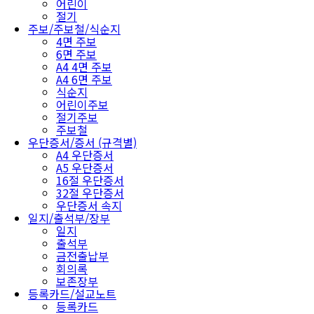
어린이
절기
주보/주보철/식순지
4면 주보
6면 주보
A4 4면 주보
A4 6면 주보
식순지
어린이주보
절기주보
주보철
우단증서/증서 (규격별)
A4 우단증서
A5 우단증서
16절 우단증서
32절 우단증서
우단증서 속지
일지/출석부/장부
일지
출석부
금전출납부
회의록
보존장부
등록카드/설교노트
등록카드