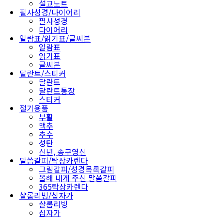
설교노트
필사성경/다이어리
필사성경
다이어리
일람표/읽기표/글씨본
일람표
읽기표
글씨본
달란트/스티커
달란트
달란트통장
스티커
절기용품
부활
맥추
추수
성탄
신년, 송구영신
말씀갈피/탁상카렌다
그림갈피/성경목록갈피
올해 내게 주신 말씀갈피
365탁상카렌다
샬롬리빙/십자가
샬롬리빙
십자가