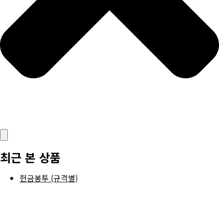
최근 본 상품
헌금봉투 (규격별)