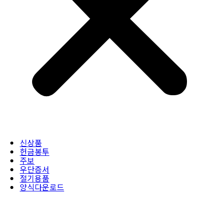
신상품
헌금봉투
주보
우단증서
절기용품
양식다운로드