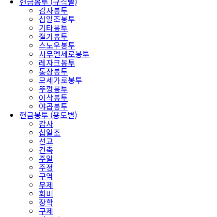
헌금봉투 (규격별)
감사봉투
십일조봉투
기타봉투
절기봉투
스노우봉투
사무엘세로봉투
레자크봉투
통장봉투
모세가로봉투
뚜껑봉투
이삭봉투
야곱봉투
헌금봉투 (용도별)
감사
십일조
선교
건축
주일
주정
구역
무제
회비
장학
구제