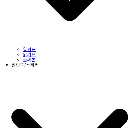
일람표
읽기표
글씨본
달란트/스티커