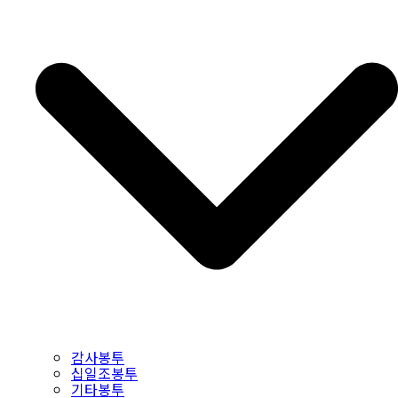
감사봉투
십일조봉투
기타봉투