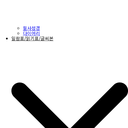
필사성경
다이어리
일람표/읽기표/글씨본