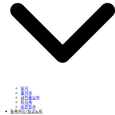
일지
출석부
금전출납부
회의록
보존장부
등록카드/설교노트