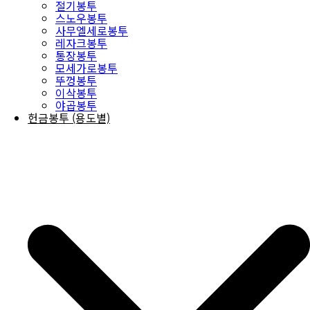
절기봉투
스노우봉투
사무엘세로봉투
레자크봉투
통장봉투
모세가로봉투
뚜껑봉투
이삭봉투
야곱봉투
헌금봉투 (용도별)