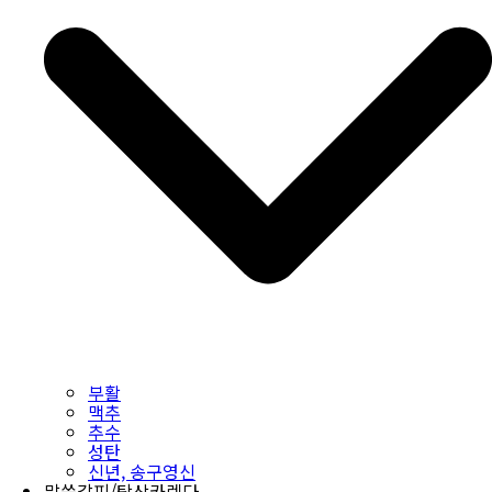
부활
맥추
추수
성탄
신년, 송구영신
말씀갈피/탁상카렌다