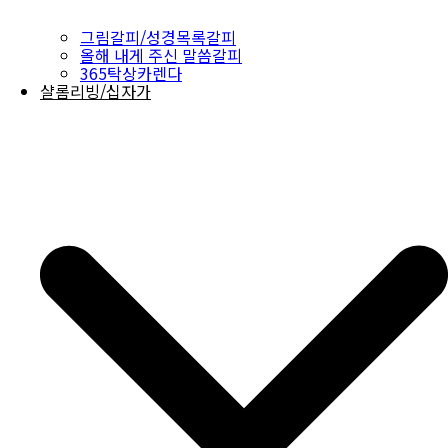
그림갈피/성경목록갈피
올해 내게 주신 말씀갈피
365탁상카렌다
샬롬리빙/십자가