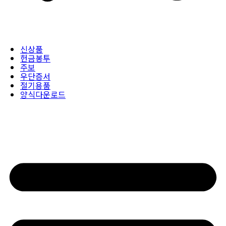
신상품
헌금봉투
주보
우단증서
절기용품
양식다운로드