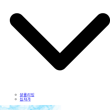
샬롬리빙
십자가