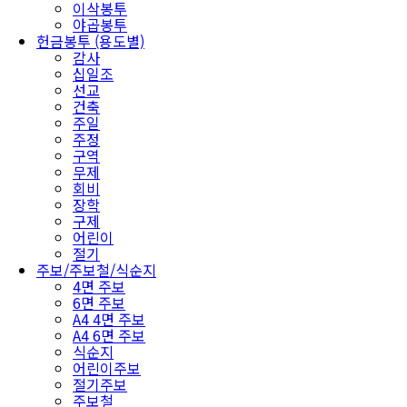
이삭봉투
야곱봉투
헌금봉투 (용도별)
감사
십일조
선교
건축
주일
주정
구역
무제
회비
장학
구제
어린이
절기
주보/주보철/식순지
4면 주보
6면 주보
A4 4면 주보
A4 6면 주보
식순지
어린이주보
절기주보
주보철