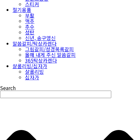
스티커
절기용품
부활
맥추
추수
성탄
신년, 송구영신
말씀갈피/탁상카렌다
그림갈피/성경목록갈피
올해 내게 주신 말씀갈피
365탁상카렌다
샬롬리빙/십자가
샬롬리빙
십자가
Search