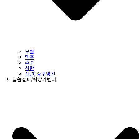
부활
맥추
추수
성탄
신년, 송구영신
말씀갈피/탁상카렌다