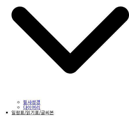
필사성경
다이어리
일람표/읽기표/글씨본