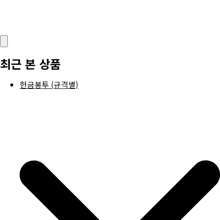
최근 본 상품
헌금봉투 (규격별)