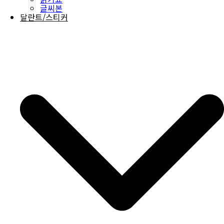
글씨본
달란트/스티커