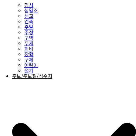
감사
십일조
선교
건축
주일
주정
구역
무제
회비
장학
구제
어린이
절기
주보/주보철/식순지