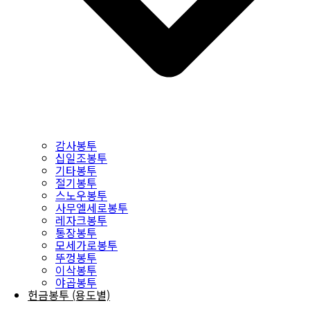
감사봉투
십일조봉투
기타봉투
절기봉투
스노우봉투
사무엘세로봉투
레자크봉투
통장봉투
모세가로봉투
뚜껑봉투
이삭봉투
야곱봉투
헌금봉투 (용도별)