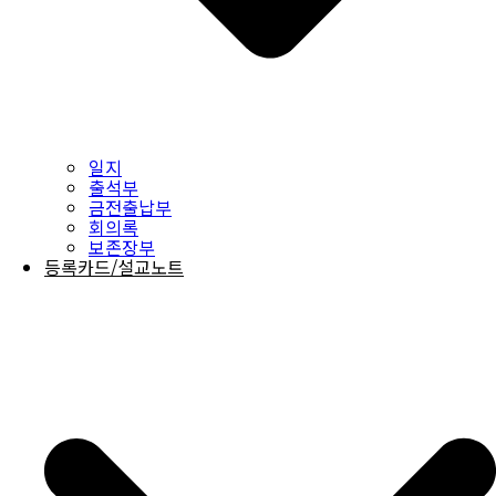
일지
출석부
금전출납부
회의록
보존장부
등록카드/설교노트