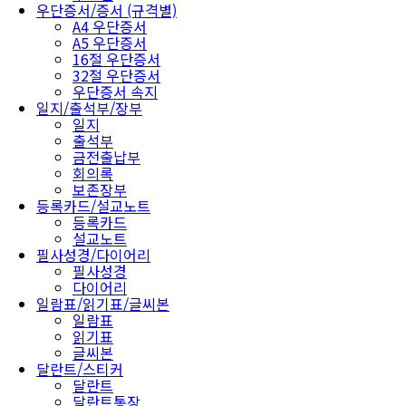
우단증서/증서 (규격별)
A4 우단증서
A5 우단증서
16절 우단증서
32절 우단증서
우단증서 속지
일지/출석부/장부
일지
출석부
금전출납부
회의록
보존장부
등록카드/설교노트
등록카드
설교노트
필사성경/다이어리
필사성경
다이어리
일람표/읽기표/글씨본
일람표
읽기표
글씨본
달란트/스티커
달란트
달란트통장