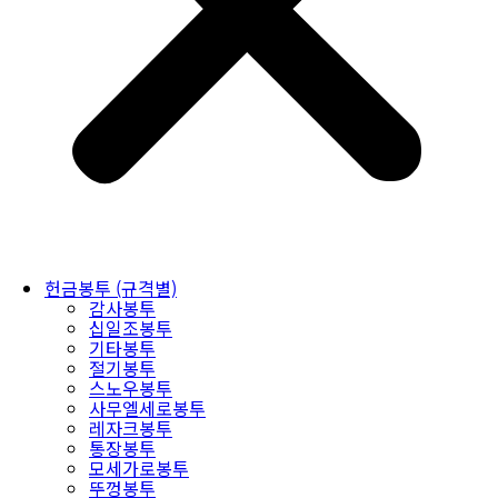
헌금봉투 (규격별)
감사봉투
십일조봉투
기타봉투
절기봉투
스노우봉투
사무엘세로봉투
레자크봉투
통장봉투
모세가로봉투
뚜껑봉투