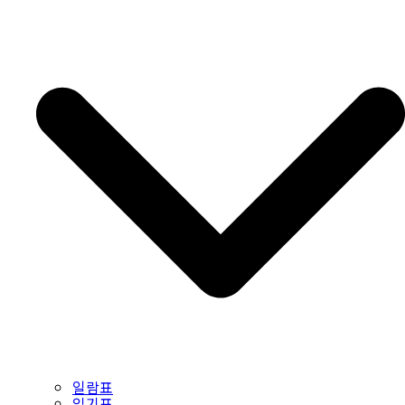
일람표
읽기표