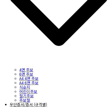
4면 주보
6면 주보
A4 4면 주보
A4 6면 주보
식순지
어린이주보
절기주보
주보철
우단증서/증서 (규격별)