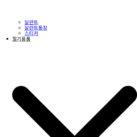
달란트
달란트통장
스티커
절기용품