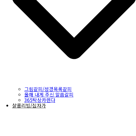
그림갈피/성경목록갈피
올해 내게 주신 말씀갈피
365탁상카렌다
샬롬리빙/십자가