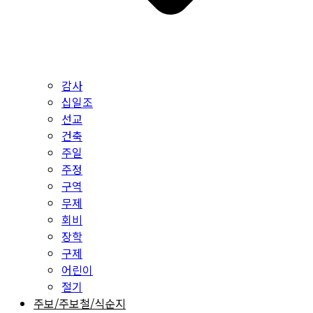
감사
십일조
선교
건축
주일
주정
구역
무제
회비
장학
구제
어린이
절기
주보/주보철/식순지