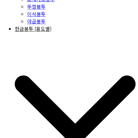
뚜껑봉투
이삭봉투
야곱봉투
헌금봉투 (용도별)