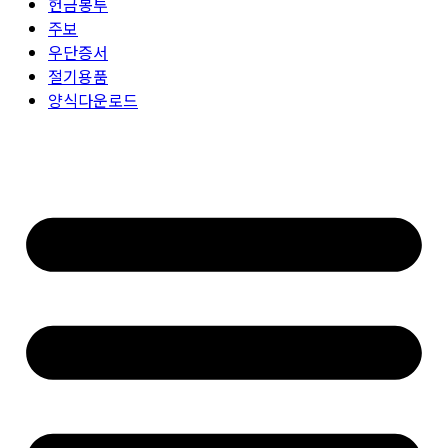
헌금봉투
주보
우단증서
절기용품
양식다운로드