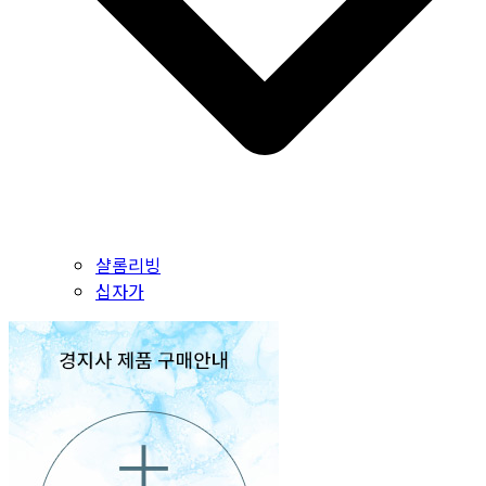
샬롬리빙
십자가