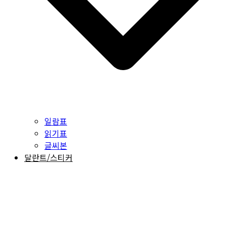
일람표
읽기표
글씨본
달란트/스티커