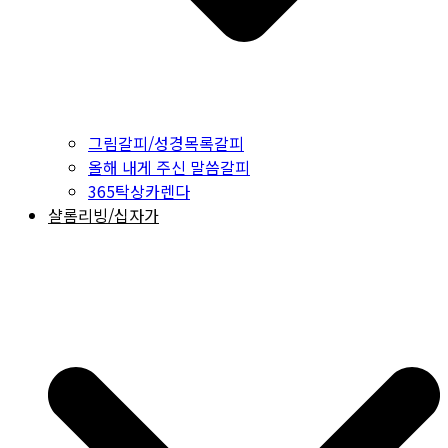
그림갈피/성경목록갈피
올해 내게 주신 말씀갈피
365탁상카렌다
샬롬리빙/십자가