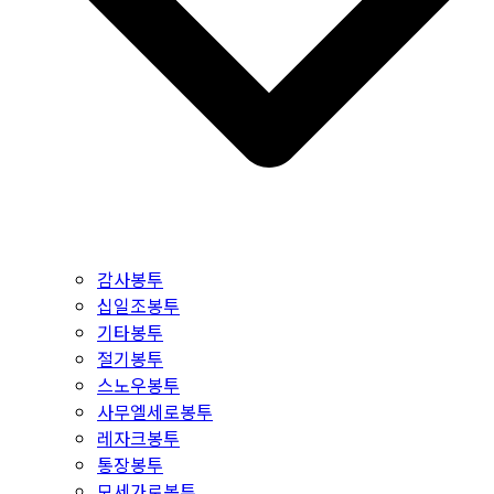
감사봉투
십일조봉투
기타봉투
절기봉투
스노우봉투
사무엘세로봉투
레자크봉투
통장봉투
모세가로봉투