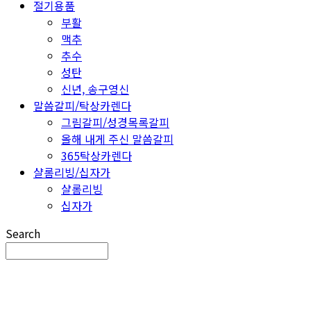
절기용품
부활
맥추
추수
성탄
신년, 송구영신
말씀갈피/탁상카렌다
그림갈피/성경목록갈피
올해 내게 주신 말씀갈피
365탁상카렌다
샬롬리빙/십자가
샬롬리빙
십자가
Search