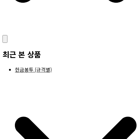
최근 본 상품
헌금봉투 (규격별)