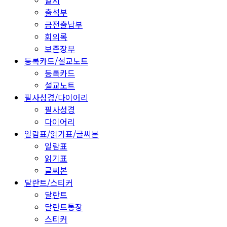
일지
출석부
금전출납부
회의록
보존장부
등록카드/설교노트
등록카드
설교노트
필사성경/다이어리
필사성경
다이어리
일람표/읽기표/글씨본
일람표
읽기표
글씨본
달란트/스티커
달란트
달란트통장
스티커