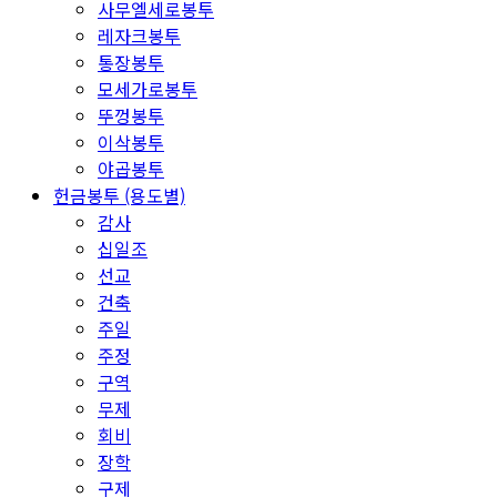
사무엘세로봉투
레자크봉투
통장봉투
모세가로봉투
뚜껑봉투
이삭봉투
야곱봉투
헌금봉투 (용도별)
감사
십일조
선교
건축
주일
주정
구역
무제
회비
장학
구제