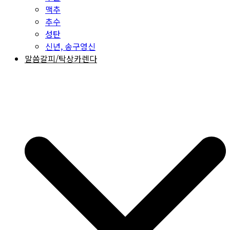
맥추
추수
성탄
신년, 송구영신
말씀갈피/탁상카렌다