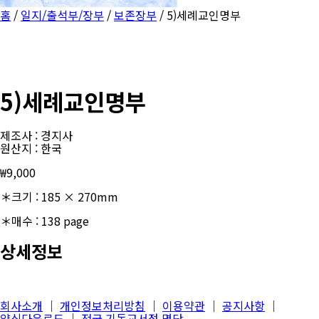
홈
/
일지/출석부/장부
/
보존장부
/ 5)세례교인명부
5)세례교인명부
제조사 : 경지사
원산지 : 한국
₩
9,000
＊크기 : 185 × 270mm
＊매수 : 138 page
상세정보
회사소개
│
개인정보처리방침
│
이용약관
│
공지사항
│
양식다운로드
│
전국 기독교서점 명단