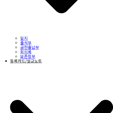
일지
출석부
금전출납부
회의록
보존장부
등록카드/설교노트