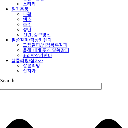
스티커
절기용품
부활
맥추
추수
성탄
신년, 송구영신
말씀갈피/탁상카렌다
그림갈피/성경목록갈피
올해 내게 주신 말씀갈피
365탁상카렌다
샬롬리빙/십자가
샬롬리빙
십자가
Search