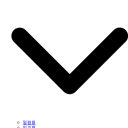
일람표
읽기표