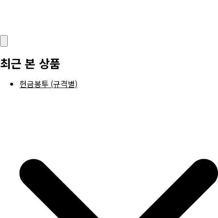
최근 본 상품
헌금봉투 (규격별)