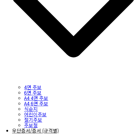
4면 주보
6면 주보
A4 4면 주보
A4 6면 주보
식순지
어린이주보
절기주보
주보철
우단증서/증서 (규격별)