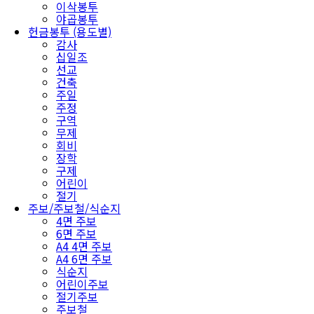
이삭봉투
야곱봉투
헌금봉투 (용도별)
감사
십일조
선교
건축
주일
주정
구역
무제
회비
장학
구제
어린이
절기
주보/주보철/식순지
4면 주보
6면 주보
A4 4면 주보
A4 6면 주보
식순지
어린이주보
절기주보
주보철