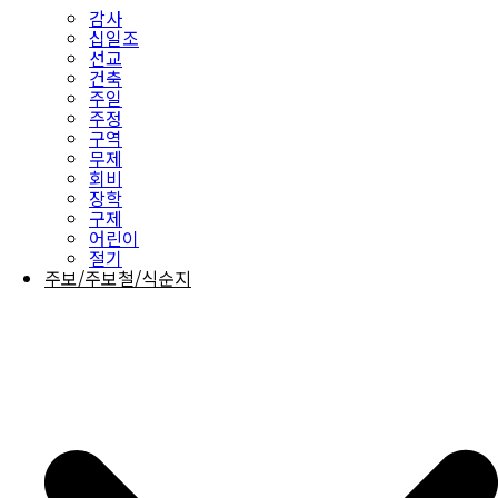
감사
십일조
선교
건축
주일
주정
구역
무제
회비
장학
구제
어린이
절기
주보/주보철/식순지