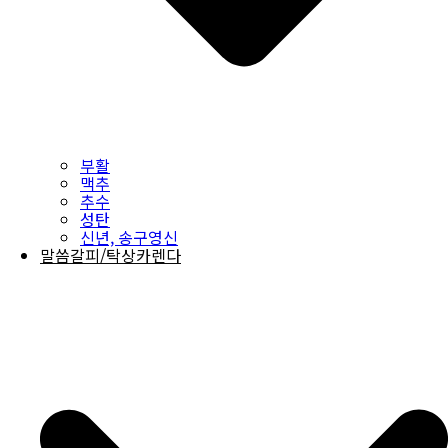
부활
맥추
추수
성탄
신년, 송구영신
말씀갈피/탁상카렌다