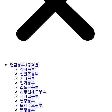
헌금봉투 (규격별)
감사봉투
십일조봉투
기타봉투
절기봉투
스노우봉투
사무엘세로봉투
레자크봉투
통장봉투
모세가로봉투
뚜껑봉투