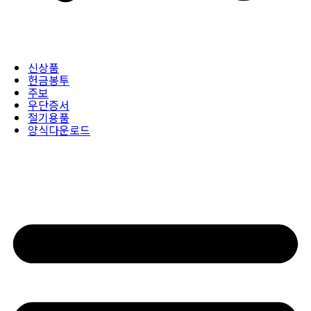
신상품
헌금봉투
주보
우단증서
절기용품
양식다운로드