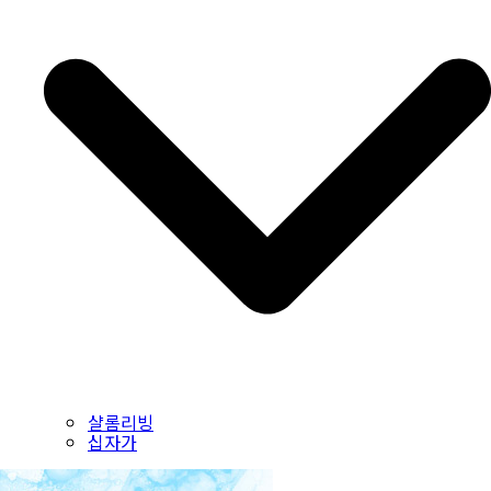
샬롬리빙
십자가