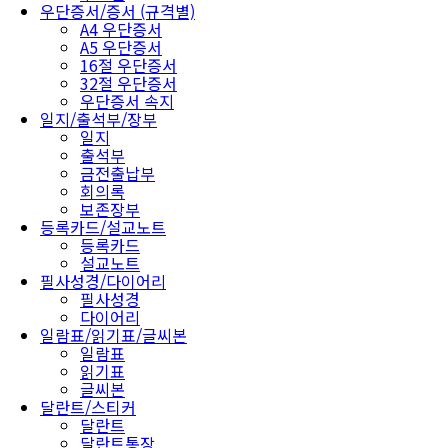
우단증서/증서 (규격별)
A4 우단증서
A5 우단증서
16절 우단증서
32절 우단증서
우단증서 속지
일지/출석부/장부
일지
출석부
금전출납부
회의록
보존장부
등록카드/설교노트
등록카드
설교노트
필사성경/다이어리
필사성경
다이어리
일람표/읽기표/글씨본
일람표
읽기표
글씨본
달란트/스티커
달란트
달란트통장