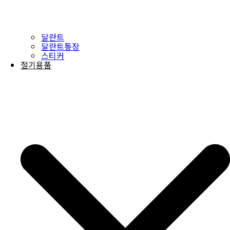
달란트
달란트통장
스티커
절기용품