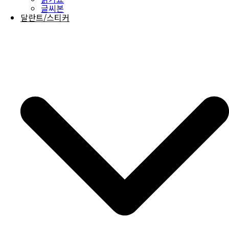
글씨본
달란트/스티커