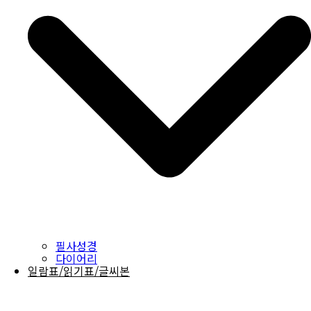
필사성경
다이어리
일람표/읽기표/글씨본