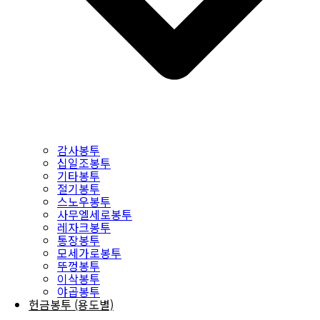
감사봉투
십일조봉투
기타봉투
절기봉투
스노우봉투
사무엘세로봉투
레자크봉투
통장봉투
모세가로봉투
뚜껑봉투
이삭봉투
야곱봉투
헌금봉투 (용도별)