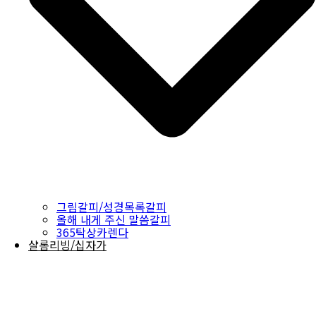
그림갈피/성경목록갈피
올해 내게 주신 말씀갈피
365탁상카렌다
샬롬리빙/십자가