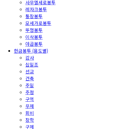
사무엘세로봉투
레자크봉투
통장봉투
모세가로봉투
뚜껑봉투
이삭봉투
야곱봉투
헌금봉투 (용도별)
감사
십일조
선교
건축
주일
주정
구역
무제
회비
장학
구제