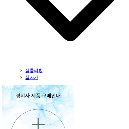
샬롬리빙
십자가