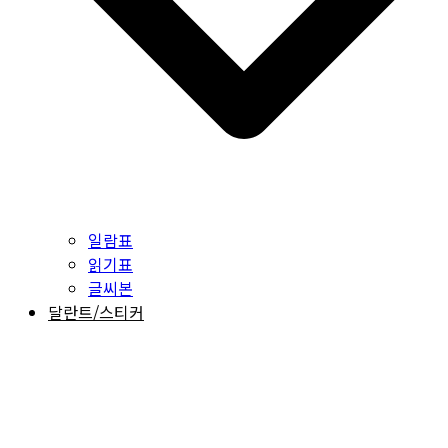
일람표
읽기표
글씨본
달란트/스티커