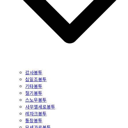
감사봉투
십일조봉투
기타봉투
절기봉투
스노우봉투
사무엘세로봉투
레자크봉투
통장봉투
모세가로봉투