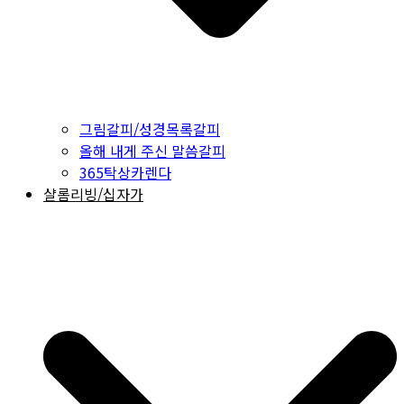
그림갈피/성경목록갈피
올해 내게 주신 말씀갈피
365탁상카렌다
샬롬리빙/십자가