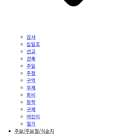
감사
십일조
선교
건축
주일
주정
구역
무제
회비
장학
구제
어린이
절기
주보/주보철/식순지