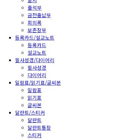
일지
출석부
금전출납부
회의록
보존장부
등록카드/설교노트
등록카드
설교노트
필사성경/다이어리
필사성경
다이어리
일람표/읽기표/글씨본
일람표
읽기표
글씨본
달란트/스티커
달란트
달란트통장
스티커