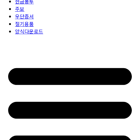
헌금봉투
주보
우단증서
절기용품
양식다운로드