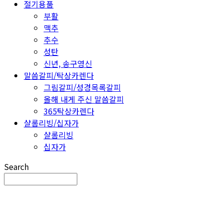
절기용품
부활
맥추
추수
성탄
신년, 송구영신
말씀갈피/탁상카렌다
그림갈피/성경목록갈피
올해 내게 주신 말씀갈피
365탁상카렌다
샬롬리빙/십자가
샬롬리빙
십자가
Search