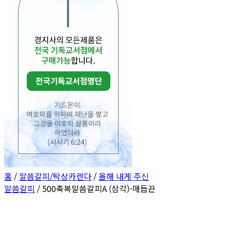
홈
/
말씀갈피/탁상카렌다
/
올해 내게 주신
말씀갈피
/ 500축복말씀갈피A (삼각)-매듭끈