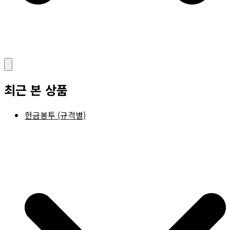
최근 본 상품
헌금봉투 (규격별)