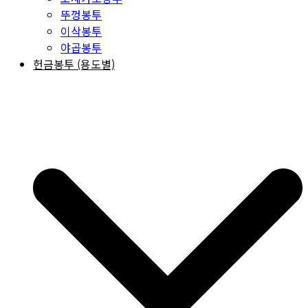
뚜껑봉투
이삭봉투
야곱봉투
헌금봉투 (용도별)