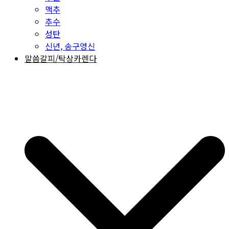
맥추
추수
성탄
신년, 송구영신
말씀갈피/탁상카렌다