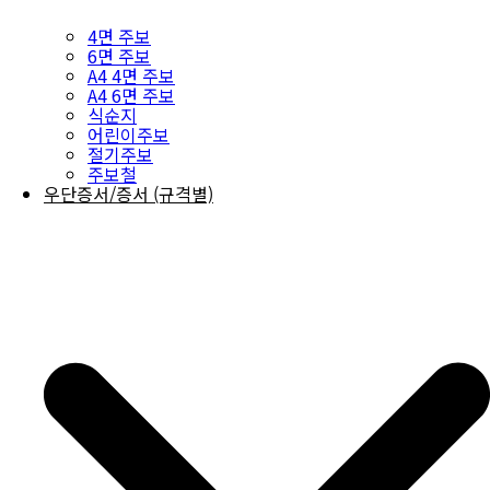
4면 주보
6면 주보
A4 4면 주보
A4 6면 주보
식순지
어린이주보
절기주보
주보철
우단증서/증서 (규격별)