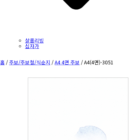
샬롬리빙
십자가
홈
/
주보/주보철/식순지
/
A4 4면 주보
/ A4(4면)-3051