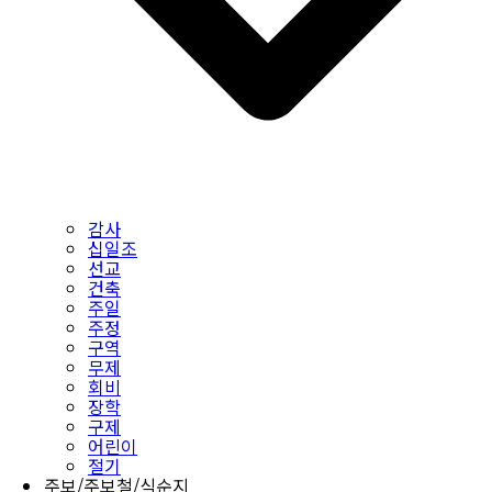
감사
십일조
선교
건축
주일
주정
구역
무제
회비
장학
구제
어린이
절기
주보/주보철/식순지