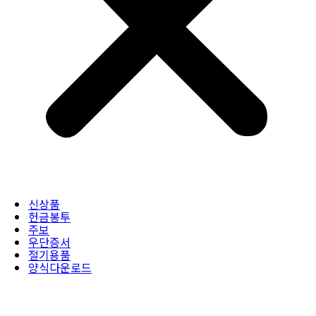
신상품
헌금봉투
주보
우단증서
절기용품
양식다운로드