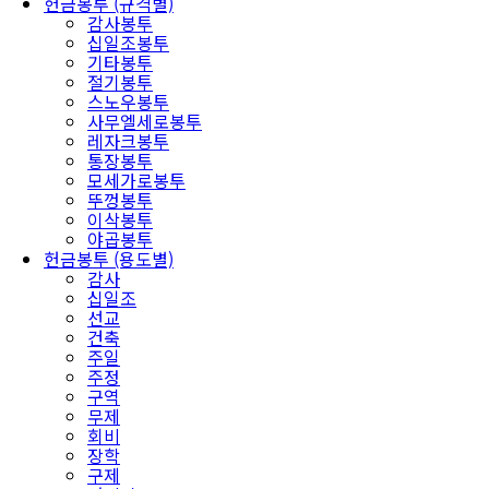
헌금봉투 (규격별)
감사봉투
십일조봉투
기타봉투
절기봉투
스노우봉투
사무엘세로봉투
레자크봉투
통장봉투
모세가로봉투
뚜껑봉투
이삭봉투
야곱봉투
헌금봉투 (용도별)
감사
십일조
선교
건축
주일
주정
구역
무제
회비
장학
구제