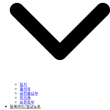
일지
출석부
금전출납부
회의록
보존장부
등록카드/설교노트