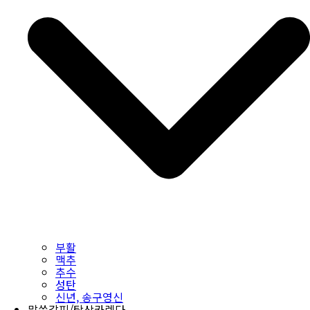
부활
맥추
추수
성탄
신년, 송구영신
말씀갈피/탁상카렌다