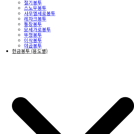
절기봉투
스노우봉투
사무엘세로봉투
레자크봉투
통장봉투
모세가로봉투
뚜껑봉투
이삭봉투
야곱봉투
헌금봉투 (용도별)