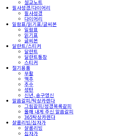
설교노트
필사성경/다이어리
필사성경
다이어리
일람표/읽기표/글씨본
일람표
읽기표
글씨본
달란트/스티커
달란트
달란트통장
스티커
절기용품
부활
맥추
추수
성탄
신년, 송구영신
말씀갈피/탁상카렌다
그림갈피/성경목록갈피
올해 내게 주신 말씀갈피
365탁상카렌다
샬롬리빙/십자가
샬롬리빙
십자가