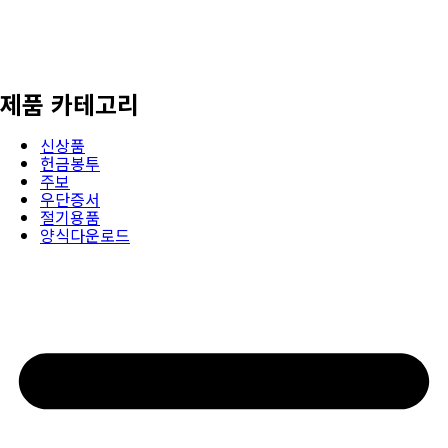
제품 카테고리
신상품
헌금봉투
주보
우단증서
절기용품
양식다운로드