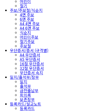
어린이
절기
주보/주보철/식순지
4면 주보
6면 주보
A4 4면 주보
A4 6면 주보
식순지
어린이주보
절기주보
주보철
우단증서/증서 (규격별)
A4 우단증서
A5 우단증서
16절 우단증서
32절 우단증서
우단증서 속지
일지/출석부/장부
일지
출석부
금전출납부
회의록
보존장부
등록카드/설교노트
등록카드