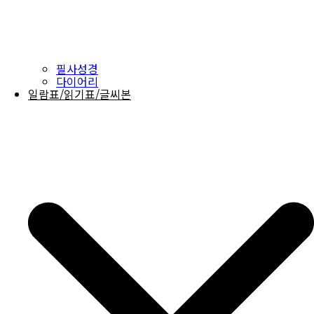
필사성경
다이어리
일람표/읽기표/글씨본