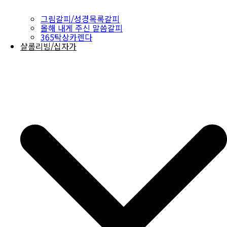
그림갈피/성경목록갈피
올해 내게 주신 말씀갈피
365탁상카렌다
샬롬리빙/십자가