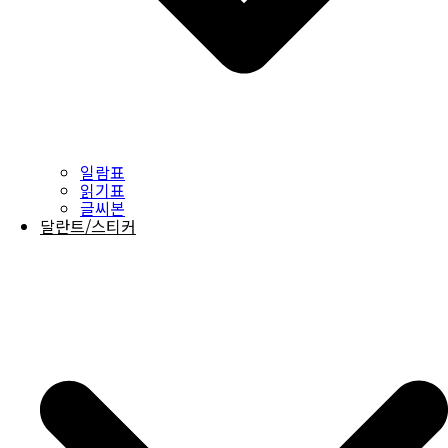
일람표
읽기표
글씨본
달란트/스티커