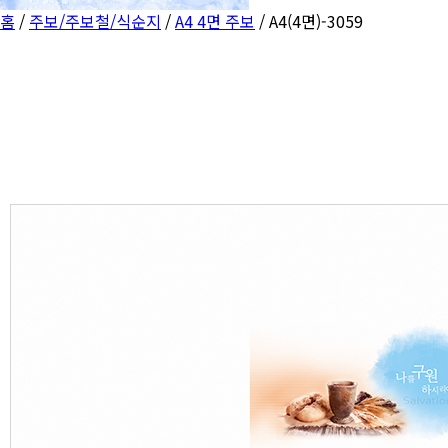
홈
/
주보/주보철/식순지
/
A4 4면 주보
/ A4(4면)-3059