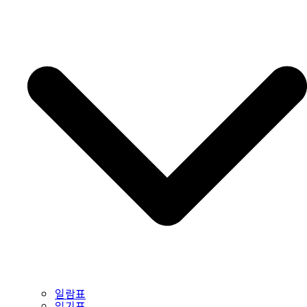
일람표
읽기표