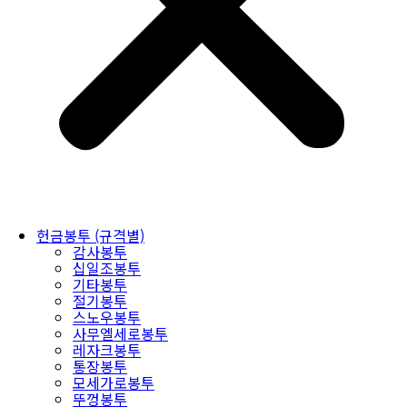
헌금봉투 (규격별)
감사봉투
십일조봉투
기타봉투
절기봉투
스노우봉투
사무엘세로봉투
레자크봉투
통장봉투
모세가로봉투
뚜껑봉투