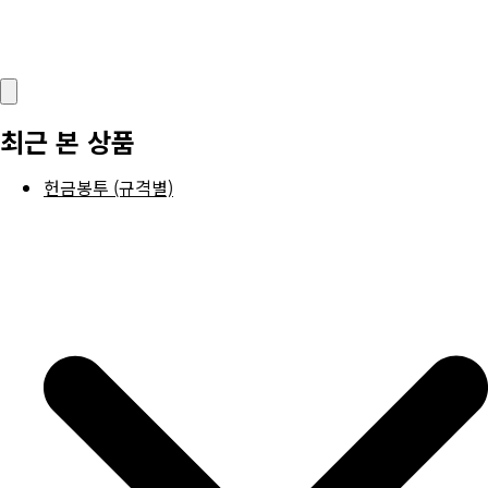
최근 본 상품
헌금봉투 (규격별)