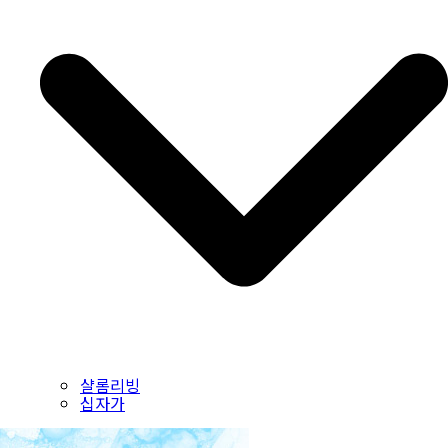
샬롬리빙
십자가