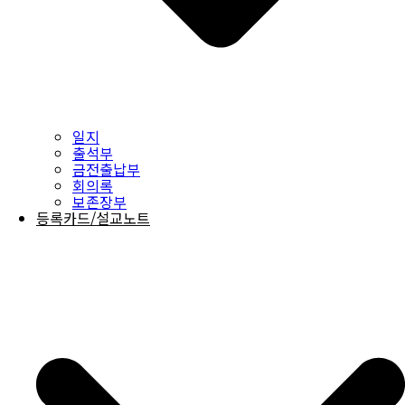
일지
출석부
금전출납부
회의록
보존장부
등록카드/설교노트