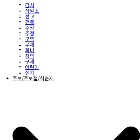
감사
십일조
선교
건축
주일
주정
구역
무제
회비
장학
구제
어린이
절기
주보/주보철/식순지