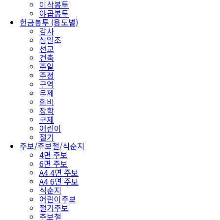
이삭봉투
야곱봉투
헌금봉투 (용도별)
감사
십일조
선교
건축
주일
주정
구역
무제
회비
장학
구제
어린이
절기
주보/주보철/식순지
4면 주보
6면 주보
A4 4면 주보
A4 6면 주보
식순지
어린이주보
절기주보
주보철