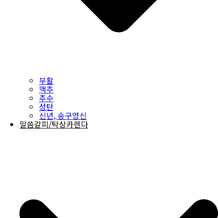
부활
맥추
추수
성탄
신년, 송구영신
말씀갈피/탁상카렌다