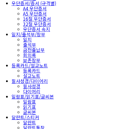
우단증서/증서 (규격별)
A4 우단증서
A5 우단증서
16절 우단증서
32절 우단증서
우단증서 속지
일지/출석부/장부
일지
출석부
금전출납부
회의록
보존장부
등록카드/설교노트
등록카드
설교노트
필사성경/다이어리
필사성경
다이어리
일람표/읽기표/글씨본
일람표
읽기표
글씨본
달란트/스티커
달란트
달란트통장