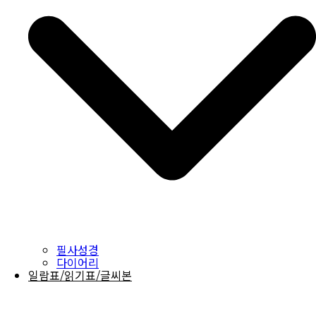
필사성경
다이어리
일람표/읽기표/글씨본