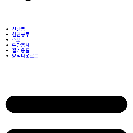
신상품
헌금봉투
주보
우단증서
절기용품
양식다운로드