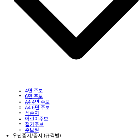
4면 주보
6면 주보
A4 4면 주보
A4 6면 주보
식순지
어린이주보
절기주보
주보철
우단증서/증서 (규격별)