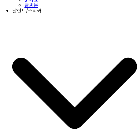
글씨본
달란트/스티커