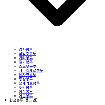
감사봉투
십일조봉투
기타봉투
절기봉투
스노우봉투
사무엘세로봉투
레자크봉투
통장봉투
모세가로봉투
뚜껑봉투
이삭봉투
야곱봉투
헌금봉투 (용도별)