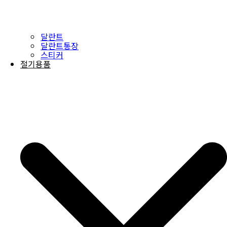
달란트
달란트통장
스티커
절기용품