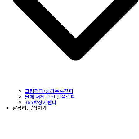
그림갈피/성경목록갈피
올해 내게 주신 말씀갈피
365탁상카렌다
샬롬리빙/십자가