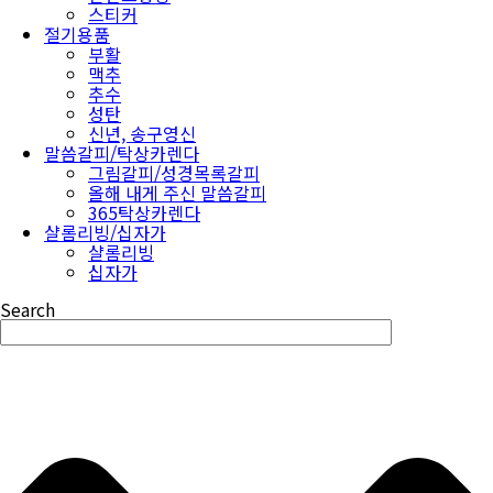
스티커
절기용품
부활
맥추
추수
성탄
신년, 송구영신
말씀갈피/탁상카렌다
그림갈피/성경목록갈피
올해 내게 주신 말씀갈피
365탁상카렌다
샬롬리빙/십자가
샬롬리빙
십자가
Search