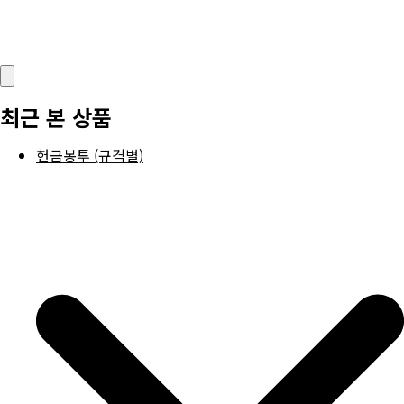
최근 본 상품
헌금봉투 (규격별)