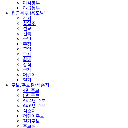
이삭봉투
야곱봉투
헌금봉투 (용도별)
감사
십일조
선교
건축
주일
주정
구역
무제
회비
장학
구제
어린이
절기
주보/주보철/식순지
4면 주보
6면 주보
A4 4면 주보
A4 6면 주보
식순지
어린이주보
절기주보
주보철