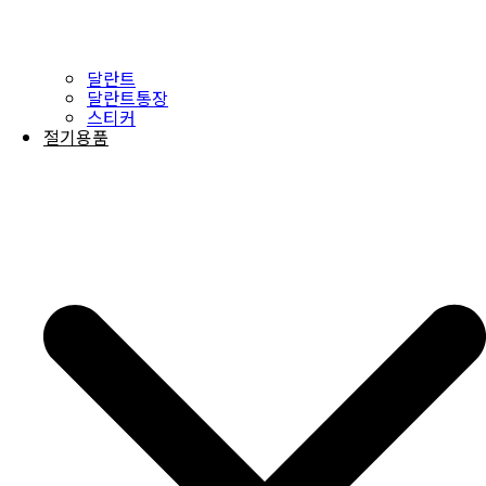
달란트
달란트통장
스티커
절기용품