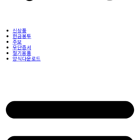
신상품
헌금봉투
주보
우단증서
절기용품
양식다운로드