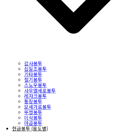
감사봉투
십일조봉투
기타봉투
절기봉투
스노우봉투
사무엘세로봉투
레자크봉투
통장봉투
모세가로봉투
뚜껑봉투
이삭봉투
야곱봉투
헌금봉투 (용도별)