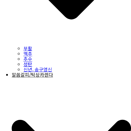
부활
맥추
추수
성탄
신년, 송구영신
말씀갈피/탁상카렌다