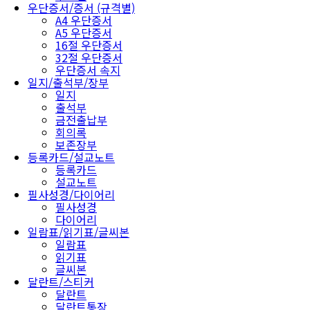
우단증서/증서 (규격별)
A4 우단증서
A5 우단증서
16절 우단증서
32절 우단증서
우단증서 속지
일지/출석부/장부
일지
출석부
금전출납부
회의록
보존장부
등록카드/설교노트
등록카드
설교노트
필사성경/다이어리
필사성경
다이어리
일람표/읽기표/글씨본
일람표
읽기표
글씨본
달란트/스티커
달란트
달란트통장