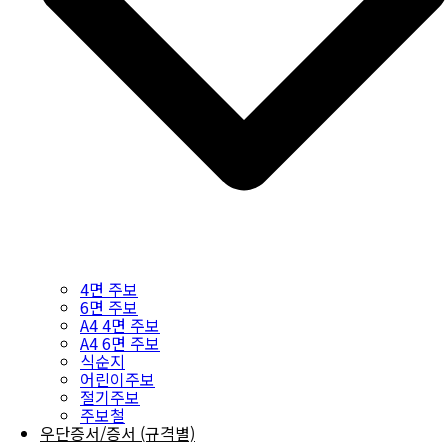
4면 주보
6면 주보
A4 4면 주보
A4 6면 주보
식순지
어린이주보
절기주보
주보철
우단증서/증서 (규격별)