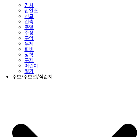
감사
십일조
선교
건축
주일
주정
구역
무제
회비
장학
구제
어린이
절기
주보/주보철/식순지