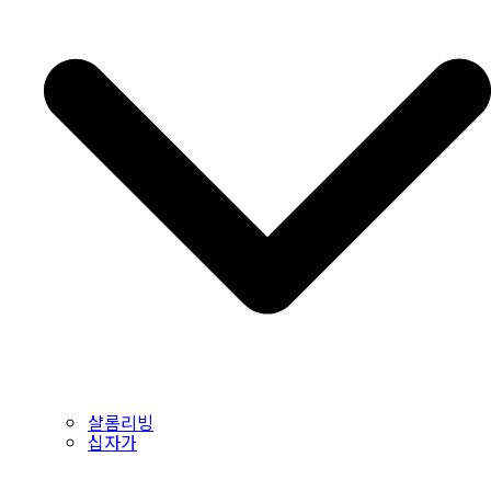
샬롬리빙
십자가