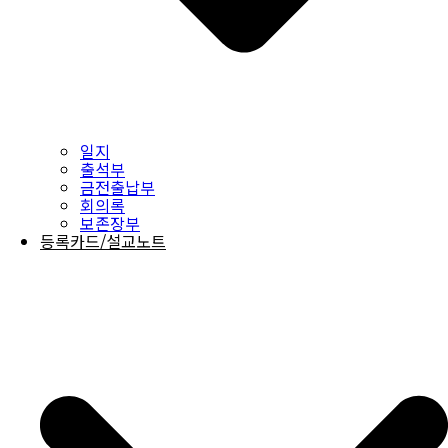
일지
출석부
금전출납부
회의록
보존장부
등록카드/설교노트