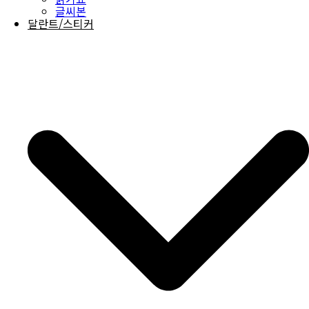
글씨본
달란트/스티커