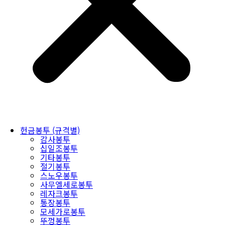
헌금봉투 (규격별)
감사봉투
십일조봉투
기타봉투
절기봉투
스노우봉투
사무엘세로봉투
레자크봉투
통장봉투
모세가로봉투
뚜껑봉투