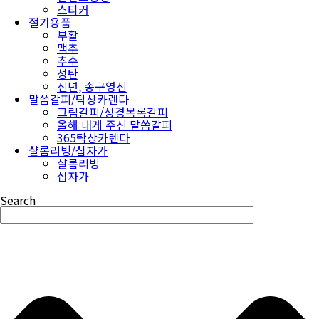
스티커
절기용품
부활
맥추
추수
성탄
신년, 송구영신
말씀갈피/탁상카렌다
그림갈피/성경목록갈피
올해 내게 주신 말씀갈피
365탁상카렌다
샬롬리빙/십자가
샬롬리빙
십자가
Search