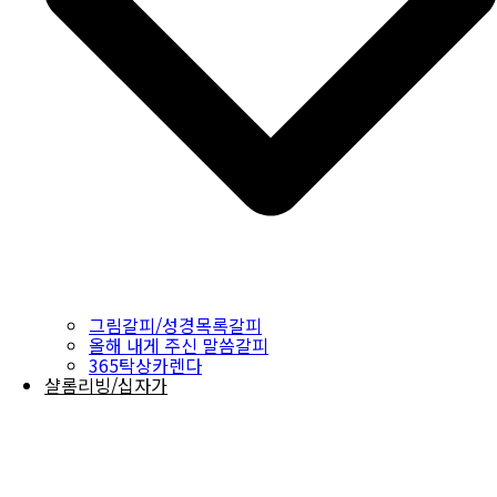
그림갈피/성경목록갈피
올해 내게 주신 말씀갈피
365탁상카렌다
샬롬리빙/십자가