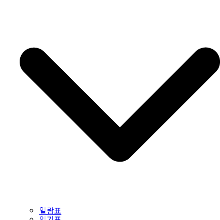
일람표
읽기표