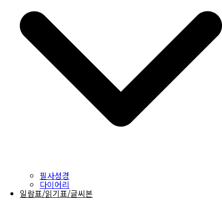
필사성경
다이어리
일람표/읽기표/글씨본