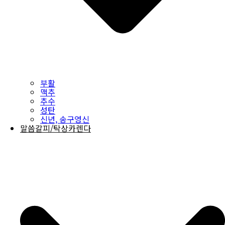
부활
맥추
추수
성탄
신년, 송구영신
말씀갈피/탁상카렌다