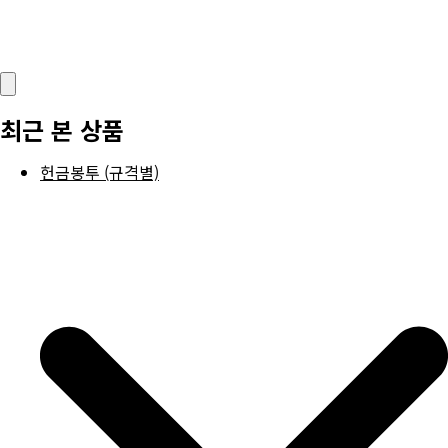
최근 본 상품
헌금봉투 (규격별)