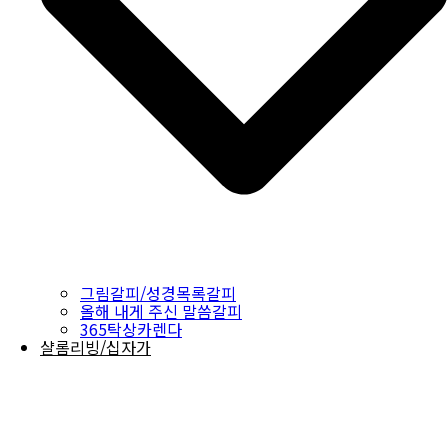
그림갈피/성경목록갈피
올해 내게 주신 말씀갈피
365탁상카렌다
샬롬리빙/십자가