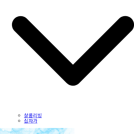
샬롬리빙
십자가