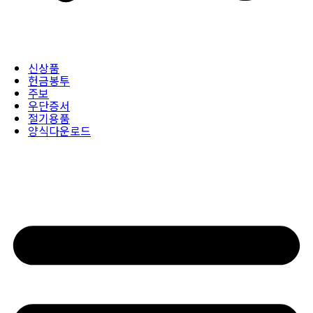
신상품
헌금봉투
주보
우단증서
절기용품
양식다운로드