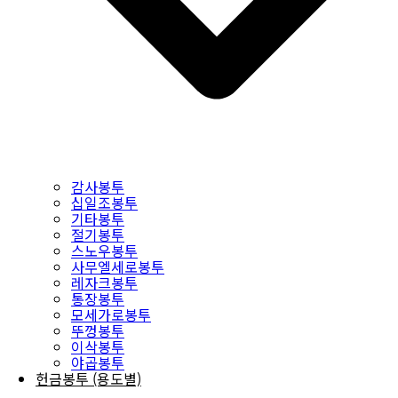
감사봉투
십일조봉투
기타봉투
절기봉투
스노우봉투
사무엘세로봉투
레자크봉투
통장봉투
모세가로봉투
뚜껑봉투
이삭봉투
야곱봉투
헌금봉투 (용도별)