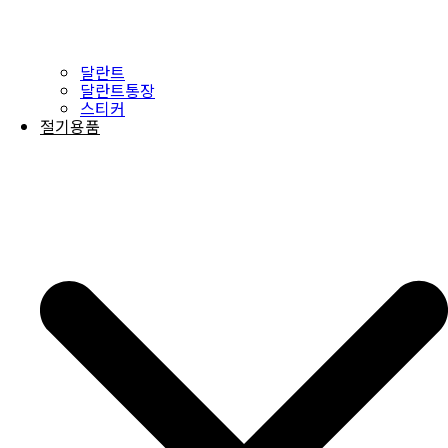
달란트
달란트통장
스티커
절기용품