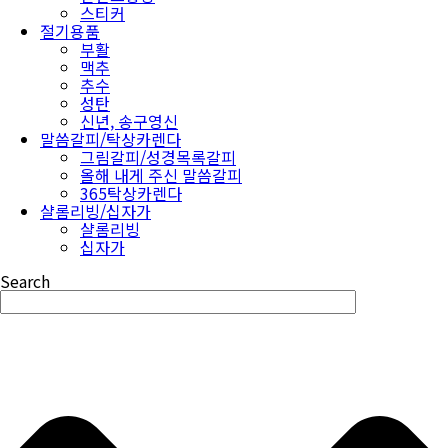
스티커
절기용품
부활
맥추
추수
성탄
신년, 송구영신
말씀갈피/탁상카렌다
그림갈피/성경목록갈피
올해 내게 주신 말씀갈피
365탁상카렌다
샬롬리빙/십자가
샬롬리빙
십자가
Search