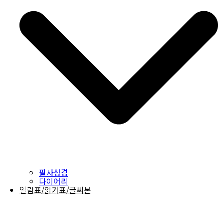
필사성경
다이어리
일람표/읽기표/글씨본