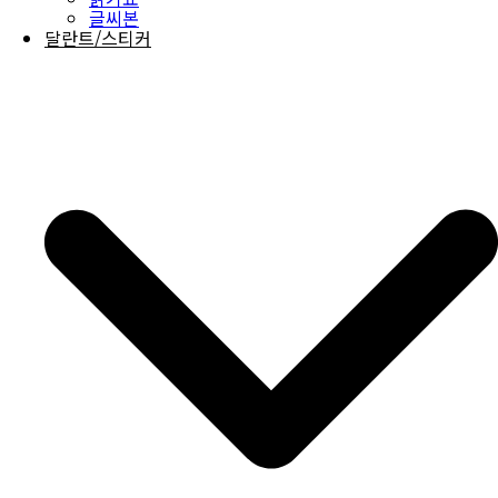
글씨본
달란트/스티커