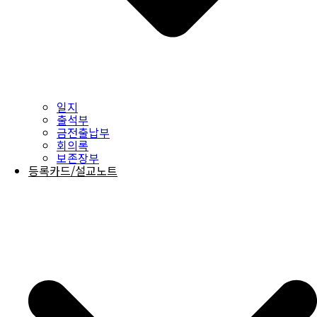
일지
출석부
금전출납부
회의록
보존장부
등록카드/설교노트