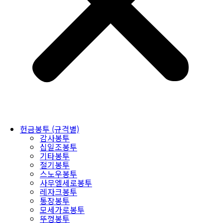
헌금봉투 (규격별)
감사봉투
십일조봉투
기타봉투
절기봉투
스노우봉투
사무엘세로봉투
레자크봉투
통장봉투
모세가로봉투
뚜껑봉투