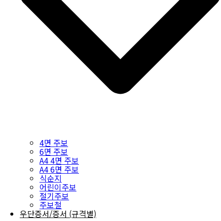
4면 주보
6면 주보
A4 4면 주보
A4 6면 주보
식순지
어린이주보
절기주보
주보철
우단증서/증서 (규격별)