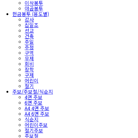
이삭봉투
야곱봉투
헌금봉투 (용도별)
감사
십일조
선교
건축
주일
주정
구역
무제
회비
장학
구제
어린이
절기
주보/주보철/식순지
4면 주보
6면 주보
A4 4면 주보
A4 6면 주보
식순지
어린이주보
절기주보
주보철