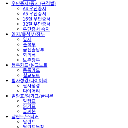
우단증서/증서 (규격별)
A4 우단증서
A5 우단증서
16절 우단증서
32절 우단증서
우단증서 속지
일지/출석부/장부
일지
출석부
금전출납부
회의록
보존장부
등록카드/설교노트
등록카드
설교노트
필사성경/다이어리
필사성경
다이어리
일람표/읽기표/글씨본
일람표
읽기표
글씨본
달란트/스티커
달란트
달란트통장