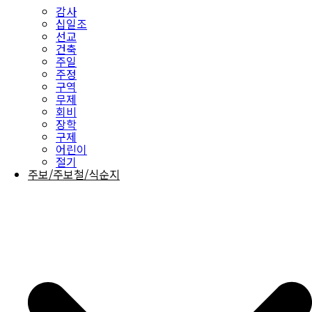
감사
십일조
선교
건축
주일
주정
구역
무제
회비
장학
구제
어린이
절기
주보/주보철/식순지