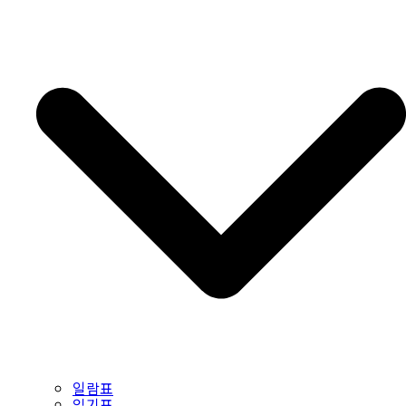
일람표
읽기표